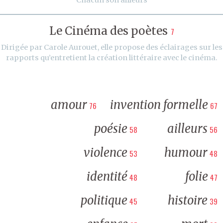
Le Cinéma des poètes
7
Dirigée par Carole Aurouet, elle propose des éclairages sur les
rapports qu’entretient la création littéraire avec le cinéma.
amour
invention formelle
76
67
poésie
ailleurs
58
56
violence
humour
53
48
identité
folie
48
47
politique
histoire
45
39