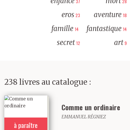
enfance
mort
37
28
eros
aventure
23
18
famille
fantastique
14
14
secret
art
12
9
238 livres au catalogue :
Comme un ordinaire
EMMANUEL RÉGNIEZ
à paraître