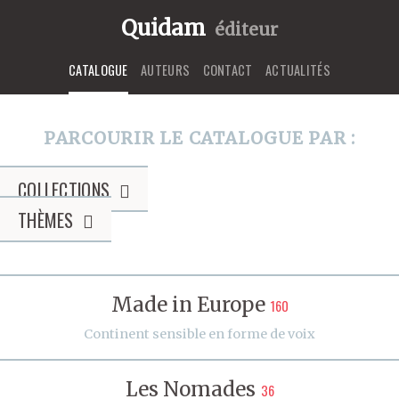
Quidam
éditeur
CATALOGUE
AUTEURS
CONTACT
ACTUALITÉS
PARCOURIR LE CATALOGUE PAR :
COLLECTIONS
THÈMES
Made in Europe
160
Continent sensible en forme de voix
Les Nomades
36