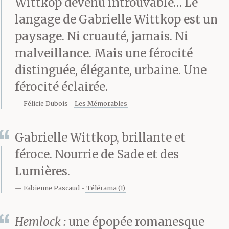
Wittkop devenu introuvable… Le
instant mastro Peppe
langage de Gabrielle Wittkop est un
paysage. Ni cruauté, jamais. Ni
arrachait à Giacomo un
malveillance. Mais une férocité
lambeau d’épaule ou de
distinguée, élégante, urbaine. Une
mamelle, dans une
férocité éclairée.
puanteur de chair
Félicie Dubois
Les Mémorables
brûlée. À chaque
Gabrielle Wittkop, brillante et
hurlement de son frère,
féroce. Nourrie de Sade et des
Bernardo retombait sur
Lumières.
lui-même, mol et blanc
Fabienne Pascaud
Télérama (1)
comme un mouchoir. La
Hemlock :
une épopée romanesque