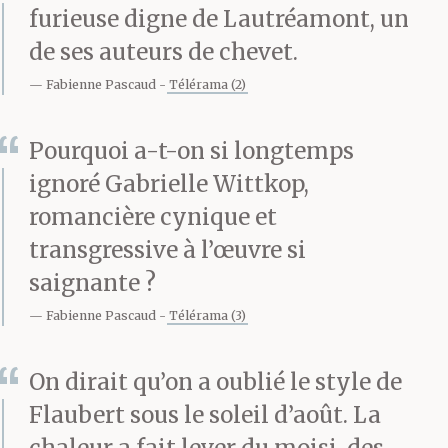
cloche de la chapelle
furieuse digne de Lautréamont, un
que les fratelli dei
de ses auteurs de chevet.
Agonizzanti avaient sur
Fabienne Pascaud
Télérama (2)
la piazza Pasquino
Pourquoi a-t-on si longtemps
sonnait inlassablement
ignoré Gabrielle Wittkop,
le glas, d’une voix dure
romancière cynique et
transgressive à l’œuvre si
et grêle. Pareil à quelque
saignante ?
épouvantai!, un grand
Fabienne Pascaud
Télérama (3)
crucifix dont le porteur
On dirait qu’on a oublié le style de
baisait les pieds
Flaubert sous le soleil d’août. La
précédait le char,
chaleur a fait lever du moisi, des