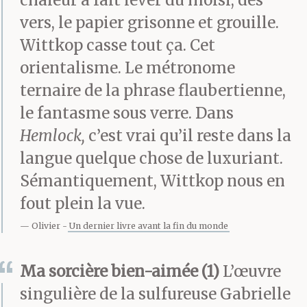
entouré des pénitents
vers, le papier grisonne et grouille.
psalmodiant sous leurs
Wittkop casse tout ça. Cet
orientalisme. Le métronome
cagoules. On avait
ternaire de la phrase flaubertienne,
éteint les cierges à
le fantasme sous verre. Dans
cause du sirocco, tandis
Hemlock,
c’est vrai qu’il reste dans la
qu’une lueur irréelle,
langue quelque chose de luxuriant.
Sémantiquement, Wittkop nous en
dépourvue de source
fout plein la vue.
eût-on dit, enveloppait
Olivier
Un dernier livre avant la fin du monde
l’immense scène des
Ma sorcière bien-aimée (1)
L’œuvre
rues bondées. Muette, la
singulière de la sulfureuse Gabrielle
foule regardait