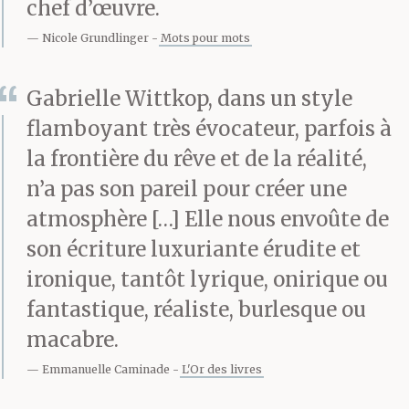
couleur de dent gâtée
chef d’œuvre.
un long ruban sombre
Nicole Grundlinger
Mots pour mots
d’où montaient des
Gabrielle Wittkop, dans un style
bannières oscillant sur
flamboyant très évocateur, parfois à
un rythme de
la frontière du rêve et de la réalité,
n’a pas son pareil pour créer une
marionnettes. Les
atmosphère […] Elle nous envoûte de
sbires et les soldats
son écriture luxuriante érudite et
encadraient un chariot
ironique, tantôt lyrique, onirique ou
fantastique, réaliste, burlesque ou
où Bernardo était assis
macabre.
enchaîné face à son
Emmanuelle Caminade
L'Or des livres
frère nu jusqu’à la