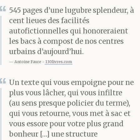
certains virent même
545 pages d’une lugubre splendeur, à
les morts sortir des
cent lieues des facilités
tombeaux. Devant le
autofictionnelles qui honoreraient
ponte Sant’Angelo la
les bacs à compost de nos centres
urbains d’aujourd’hui.
foule était si dense que
Antoine Faure
130livres.com
lorsque quelqu’un
s’évanouissait on faisait
Un texte qui vous empoigne pour ne
plus vous lâcher, qui vous infiltre
passer son corps par-
(au sens presque policier du terme),
dessus les têtes, porté à
qui vous retourne, vous met à sac et
bras tendus jusqu’à ce
vous essore pour votre plus grand
que dans quelque rue
bonheur […] une structure