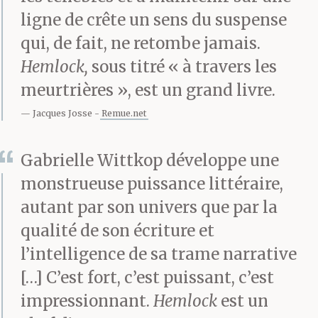
ligne de crête un sens du suspense
jour-là un superbe
qui, de fait, ne retombe jamais.
pourpoint de velours
Hemlock,
sous titré « à travers les
vert avec une cape de
meurtrières », est un grand livre.
même et des hauts-de-
Jacques Josse
Remue.net
chausses à l’espagnole.
Gabrielle Wittkop développe une
monstrueuse puissance littéraire,
À neuf heures, le
autant par son univers que par la
qualité de son écriture et
funèbre cortège partit
l’intelligence de sa trame narrative
de Tor’di Nona,
[…] C’est fort, c’est puissant, c’est
déroulant sous le ciel
impressionnant.
Hemlock
est un