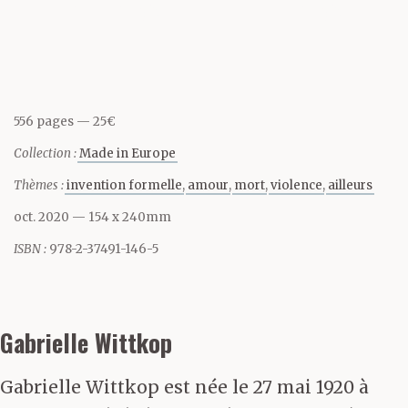
Partager cette page
lanternes sur le Tibre
qu’on eût pu croire à
quelque fête, n’eussent
556 pages
25€
été la sauvage passion
Collection :
Made in Europe
des regards et la
Thèmes :
invention formelle
amour
mort
violence
ailleurs
menaçante touffeur de
oct. 2020
— 154 x 240mm
l’air. Le matin du 11
ISBN :
978-2-37491-146-5
septembre se leva sur
un ciel soufre où
Gabrielle Wittkop
chassés par le sirocco
Gabrielle Wittkop est née le 27 mai 1920 à
des nuages cuivrés