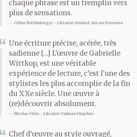
chaque phrase est un tremplin vers
Giacomo lui hérissèrent
plus de sensations.
le poil. Lumière de
Céline Rothlisberger
Librairie Goulard, Aix-en-Provence
mort, clameurs de mort.
Une écriture précise, acérée, très
sadienne […] L’œuvre de Gabrielle
Wittkop, est une véritable
expérience de lecture, c’est l’une des
stylistes les plus accomplie de la fin
du XXe siècle. Une œuvre à
(re)découvrir absolument.
Nicolas Vivès
Librairie Ombres blanches
Chef d’œuvre au style ouvragé,