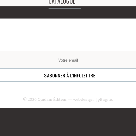
CATALOGUE
© 2026 Quidam Éditeur
— webdesign:
JpBagnis