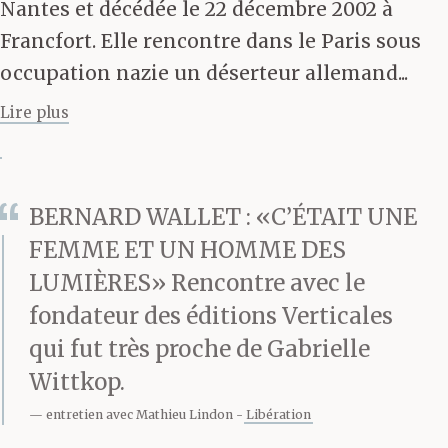
Nantes et décédée le 22 décembre 2002 à
roulaient si bas qu’ils
Francfort. Elle rencontre dans le Paris sous
semblaient vouloir se
occupation nazie un déserteur allemand...
précipiter sur la terre.
Lire plus
Les cloches sonnaient
toutes seules, les
BERNARD WALLET : «C’ÉTAIT UNE
oiseaux tombaient du
FEMME ET UN HOMME DES
LUMIÈRES» Rencontre avec le
ciel, des bêtes fuyaient
fondateur des éditions Verticales
au galop à travers la
qui fut très proche de Gabrielle
ville et, croyant venu le
Wittkop.
Jugement dernier,
entretien avec Mathieu Lindon
Libération