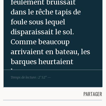
feulement bruissait
dans le rêche tapis de
foule sous lequel
disparaissait le sol.
Comme beaucoup
arrivaient en bateau, les
barques heurtaient
leurs coques,
Temps de lecture : 2’ 52” —
entremêlaient leurs
rames à grand bruit et il
PARTAGER
y avait tant de