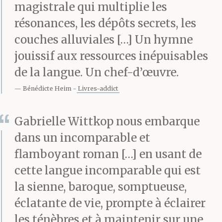
magistrale qui multiplie les
voisine on trouve enfin
résonances, les dépôts secrets, les
un peu de sol libre pour
couches alluviales […] Un hymne
l’y allonger. Bientôt les
jouissif aux ressources inépuisables
tribunes préparées pour
de la langue. Un chef-d’œuvre.
Bénédicte Heim
Livres-addict
les notables furent elles
aussi couvertes
Gabrielle Wittkop nous embarque
d’assistants. Fort de ses
dans un incomparable et
flamboyant roman […] en usant de
relations, don
cette langue incomparable qui est
Marianno s’y était
la sienne, baroque, somptueuse,
assuré une place de
éclatante de vie, prompte à éclairer
choix et étrennait ce
les ténèbres et à maintenir sur une