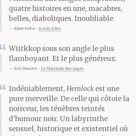
Decollato portant sur
quatre histoires en une, macabres,
leur froc noir le plat de
belles, diaboliques. Inoubliable.
Salomé brodé en
Aline Sirba
A voir, à lire
argent, soutenaient
Wiitkkop sous son angle le plus
Beatrice Cenci. Depuis
flamboyant. Et le plus généreux.
si longtemps elle
Eric Dussert
Le Matricule des anges
n’avait pas vu la
Indéniablement,
Hemlock
est une
lumière du jour que
pure merveille. De celle qui côtoie la
l’éclairage crépusculaire
noirceur, les ténèbres teintés
du sirocco suffit à
d’humour noir. Un labyrinthe
sensuel, historique et existentiel où
l’aveugler. Les cris de