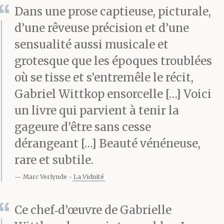
ceinture, près d’un petit
Dans une prose captieuse, picturale,
d’une rêveuse précision et d’une
fourneau bien protégé
sensualité aussi musicale et
de la tempête et au feu
grotesque que les époques troublées
duquel le bourreau
où se tisse et s’entremêle le récit,
rougissait ses tenailles.
Gabriel Wittkop ensorcelle […] Voici
un livre qui parvient à tenir la
Il y en avait toujours
gageure d’être sans cesse
quelques-unes de prêtes
dérangeant […] Beauté vénéneuse,
comme les fers des
rare et subtile.
lingères, de façon que le
Marc Verlynde
La Viduité
tourmenteur ne chôme
Ce chef‑d’œuvre de Gabrielle
pas, si bien qu’à tout