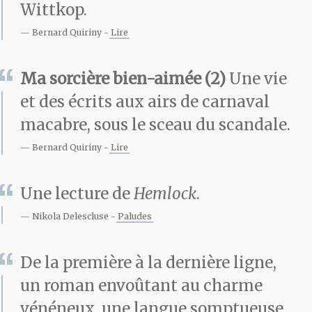
Wittkop.
progresser le cortège
Bernard Quiriny
Lire
vers Corte Savella. Il
Ma sorcière bien-aimée (2)
Une vie
s’arrêta devant le
et des écrits aux airs de carnaval
portail et les femmes
macabre, sous le sceau du scandale.
sortirent,
Bernard Quiriny
Lire
accompagnées d’un
Une lecture de
Hemlock
.
grand tumulte.
Nikola Delescluse
Paludes
Ceux de la Buona Morte
De la première à la dernière ligne,
un roman envoûtant au charme
et ceux de San Giovanni
vénéneux, une langue somptueuse,