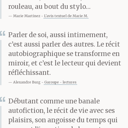
Ehpad. Elle est toute
rouleau, au bout du stylo…
Marie Martinez
L'avis textuel de Marie M.
seule là-bas et nous, on
est ici. L’été dernier,
Parler de soi, aussi intimement,
alors que ma soeur la
c’est aussi parler des autres. Le récit
autobiographique se transforme en
raccompagnait dans
miroir, et c’est le lecteur qui devient
sa chambre après qu’on
réfléchissant.
a passé l’après-midi
Alexandre Burg
Garoupe - lectures
dans le parc, ma mère
Débutant comme une banale
s’est cognée le dos en
autofiction, le récit de vie avec ses
tombant contre la
plaisirs, son angoisse du temps qui
barrière du lit. Il n’y