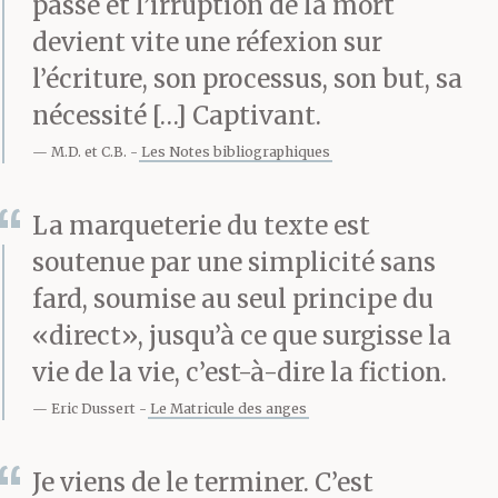
passe et l’irruption de la mort
avait rien de cassé, mais
devient vite une réfexion sur
l’écriture, son processus, son but, sa
elle est restée alitée
nécessité […] Captivant.
trois jours, à crier dès
M.D. et C.B.
Les Notes bibliographiques
qu’on tentait de la
redresser.
La marqueterie du texte est
soutenue par une simplicité sans
fard, soumise au seul principe du
Après cet incident, on a
«direct», jusqu’à ce que surgisse la
eu du mal à la refaire
vie de la vie, c’est-à-dire la fiction.
marcher. Elle avait
Eric Dussert
Le Matricule des anges
peur, elle flippait de
Je viens de le terminer. C’est