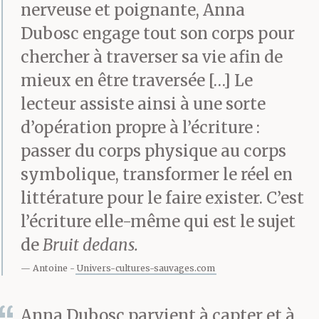
deux banquettes :
nerveuse et poignante, Anna
Dubosc engage tout son corps pour
chercher à traverser sa vie afin de
– On arrive bientôt,
mieux en être traversée […] Le
maman ?
lecteur assiste ainsi à une sorte
d’opération propre à l’écriture :
passer du corps physique au corps
– Oui, oui, on est
symbolique, transformer le réel en
presque arrivé.
littérature pour le faire exister. C’est
l’écriture elle-même qui est le sujet
de
Bruit dedans.
– Dans combien de
Antoine
Univers-cultures-sauvages.com
temps ?
Anna Dubosc parvient à capter et à