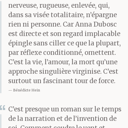
nerveuse, rugueuse, enlevée, qui,
la bâche d’une
dans sa visée totalitaire, n’épargne
piscine dans l’Estérel,
rien ni personne. Car Anna Dubosc
l’été dernier. D’après
est directe et son regard implacable
épingle sans ciller ce que la plupart,
Ronald, les
par réflexe conditionné, omettent.
quatre toutous seraient
C’est la vie, l’amour, la mort qu’une
l’équivalent canin de sa
approche singulière virginise. C’est
fratrie. Une de
surtout un fascinant tour de force.
ses vieilles marottes,
Bénédicte Hein
avec les ravages de
C’est presque un roman sur le temps
l’alcool et la
de la narration et de l’invention de