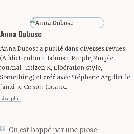
vieilles crottes et aéré à
fond, mais l’odeur des
quatre chiens de
Anna Dubosc
Marie- José reste
Anna Dubosc a publié dans diverses revues
incrustée dans les
(Addict-culture, Jalouse, Purple, Purple
banquettes, deux
journal, Citizen K, Libération style,
Something) et créé avec Stéphane Argillet le
Labradors incontinents,
fanzine Ce soir (quato...
un Bull Terrier et un
Lire plus
bébé Bulldog qui
a remplacé son
homologue, noyé sous
On est happé par une prose