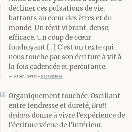
décliner ces pulsations de vie,
– Je sais pas. Une heure.
battants au cœur des êtres et du
Peut-être un peu moins.
monde. Un récit vibrant, dense,
efficace. Un coup de cœur
On s’arrête dans un
foudroyant […] C’est un texte qui
nous touche par son écriture à vif à
relais, à trente bornes
la fois cadencée et percutante.
de la ville. Milo s’est
Karen Cayrat
Pro/P(r)ose
endormie dans le siège-
Organiquement touchée. Oscillant
auto, tête en arrière, la
entre tendresse et dureté,
Bruit
bouche
dedans
donne à vivre l’expérience de
l’écriture vécue de l’intérieur.