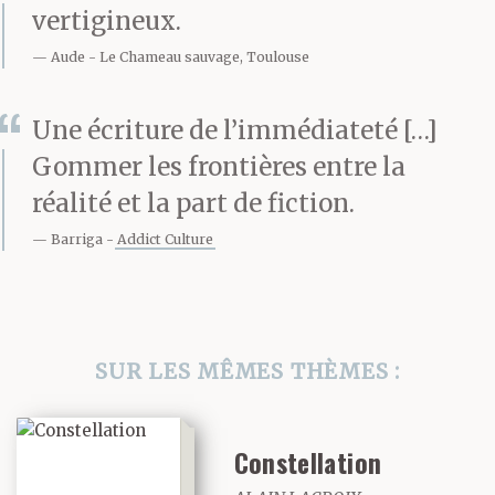
tout. Peur qu’on la
vertigineux.
casse, peur des
Aude
Le Chameau sauvage, Toulouse
escaliers, de l’ascenseur.
Une écriture de l’immédiateté […]
Il fallait la soulever
Gommer les frontières entre la
à deux et la soutenir
réalité et la part de fiction.
sous les bras. Elle
Barriga
Addict Culture
faisait dix mètres,
les jambes pliées
SUR LES MÊMES THÈMES :
comme si elle cherchait
à être le plus près du sol
Constellation
pour s’y asseoir, et puis