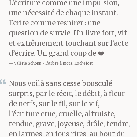
béante.
L’écriture comme une impulsion,
une nécessité de chaque instant.
Ecrire comme respirer : une
– La réveille pas, me dit
question de survie. Un livre fort, vif
Ronald. On la réveillera
et extrêmement touchant sur l’acte
à Bordeaux.
d’écrire. Un grand coup de ❤️
Valérie Schopp
L'Arbre à mots, Rochefort
– OK. Je reste ici, je vous
Nous voilà sans cesse bousculé,
attends.
surpris, par le récit, le débit, à fleur
de nerfs, sur le fil, sur le vif,
l’écriture crue, cruelle, altruiste,
Je pense à ma mère qui
tendue, grave, joyeuse, drôle, tendre,
est à Noisy, dans son
en larmes, en fous rires, au bout du