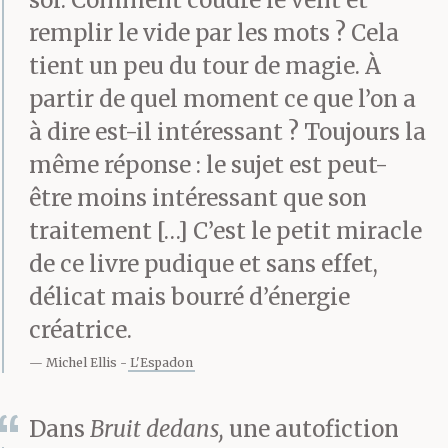
pollution des rivières
soi. Comment coudre le vent et
remplir le vide par les mots ? Cela
par la pilule
tient un peu du tour de magie. À
contraceptive. Je n’ai
partir de quel moment ce que l’on a
jamais réussi à lui faire
à dire est-il intéressant ? Toujours la
même réponse : le sujet est peut-
parler d’autre chose,
être moins intéressant que son
comme si ces trois
traitement […] C’est le petit miracle
fixettes recelaient tous
de ce livre pudique et sans effet,
les mystères de
délicat mais bourré d’énergie
créatrice.
l’univers. Asia retire un
Michel Ellis
L'Espadon
écouteur et se penche
entre les
Dans
Bruit dedans,
une autofiction