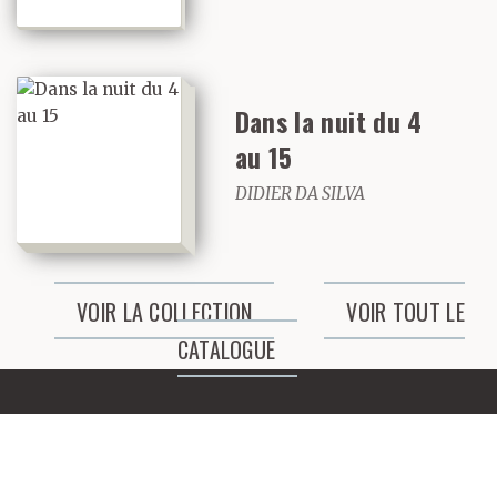
Quand on se retrouvait
Dans la nuit du 4
dans le jardin avec ma
au 15
mère, il gueulait de sa
DIDIER DA SILVA
diction pourrie
d’hémiplégique aux
VOIR LA COLLECTION
VOIR TOUT LE
poumons ravagés :
CATALOGUE
– Marche ! Allez,
marche ! Tu connais pas