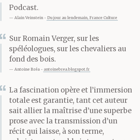
sous terre, s’enfoncer
Podcast.
dans le noir et se
Alain Veinstein
Du jour au lendemain, France Culture
décomposer lentement avec
Sur Romain Verger, sur les
lui…
spéléologues, sur les chevaliers au
fond des bois.
Antoine Bréa
antoinebrea.blogspot.fr
Pouvais-je imaginer
qu’un être aussi cher
La fascination opère et l’immersion
pût partir si vite ? Les
totale est garantie, tant cet auteur
sait allier la maîtrise d’une superbe
dernières semaines,
prose avec la transmission d’un
j’avais peu profité de
récit qui laisse, à son terme,
lui, me rendant cinq ou