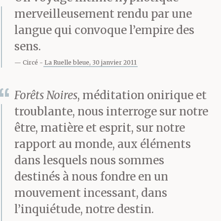
merveilleusement rendu par une
cravatée pour ne pas
langue qui convoque l’empire des
effrayer les vivants.
sens.
Une horrible imposture
Circé
La Ruelle bleue, 30 janvier 2011
qui ne rassurait pas. Ce
Forêts Noires
, méditation onirique et
jour-là, je ne sais
troublante, nous interroge sur notre
comment me vint cette
être, matière et esprit, sur notre
idée absurde, peut-être
rapport au monde, aux éléments
dans lesquels nous sommes
des superstitions
destinés à nous fondre en un
marquantes de
mouvement incessant, dans
l’enfance, des croyances
l’inquiétude, notre destin.