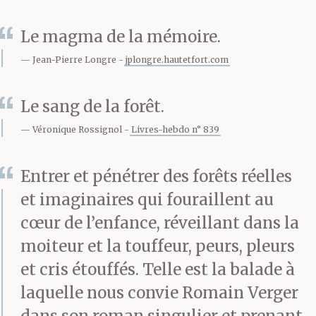
les avait fait tourner
autour de ses bras pour
Le magma de la mémoire.
les en libérer, puis elle y
Jean-Pierre Longre
jplongre.hautetfort.com
avait renoncé : les
Le sang de la forêt.
moindres
Véronique Rossignol
Livres-hebdo n° 839
mouvements infligés à
Entrer et pénétrer des forêts réelles
son corps l’exposaient
et imaginaires qui fouraillent au
au martyre. Je passais
cœur de l’enfance, réveillant dans la
ces moments avec elle,
moiteur et la touffeur, peurs, pleurs
et cris étouffés. Telle est la balade à
assis à ses côtés à lui
laquelle nous convie Romain Verger
tenir la main ; parfois,