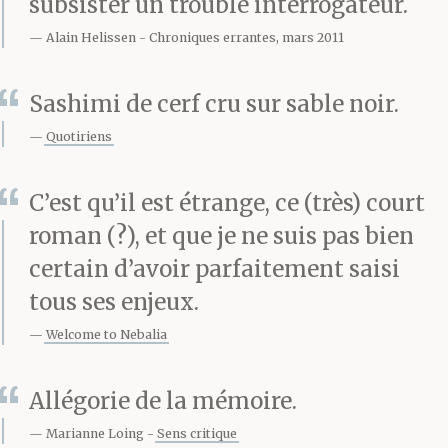
subsister un trouble interrogateur.
six fois à l’hôpital. Je l’y
Alain Helissen
Chroniques errantes, mars 2011
retrouvais noyé dans le
Sashimi de cerf cru sur sable noir.
blanc, à demi
Quotiriens
inconscient, son
corps décharné
C’est qu’il est étrange, ce (très) court
roman (?), et que je ne suis pas bien
recroquevillé dans le lit
certain d’avoir parfaitement saisi
d’une chambre
tous ses enjeux.
mal chauffée, empêtré
Welcome to Nebalia
dans les tuyaux. Les
Allégorie de la mémoire.
premières fois, ma mère
Marianne Loing
Sens critique