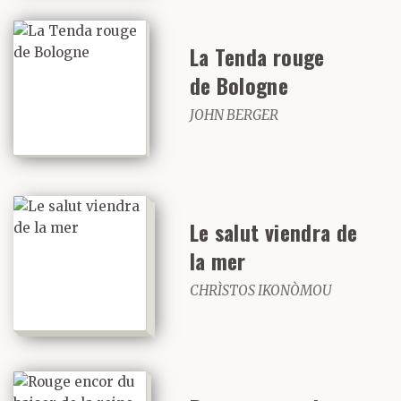
lesquelles j’essayais de
La Tenda rouge
localiser celle de mon
de Bologne
père, en refaisant dans
JOHN BERGER
ma tête le chemin
parcouru à
travers couloirs et
Le salut viendra de
services pour parvenir
la mer
jusqu’à lui.
CHRÌSTOS IKONÒMOU