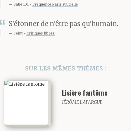
poumons en fixant le
Salle 101
Fréquence Paris Plurielle
ciel, cherchais
S’étonner de n’être pas qu’humain.
des étoiles entre les
Feint
Critiques libres
nuages. Puis je me
retournais, regardais
la façade psychédélique
SUR LES MÊMES THÈMES :
de l’hôpital, les fenêtres
baignées de couleurs
Lisière fantôme
par les postes de
JÉRÔME LAFARGUE
télévision, et les baies
obscures parmi