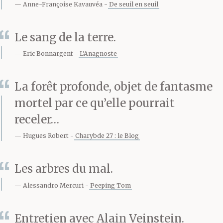
en la survie de l’âme : de
Anne-Françoise Kavauvéa
De seuil en seuil
même qu’on
Le sang de la terre.
ensevelissait les
Eric Bonnargent
L'Anagnoste
pharaons égyptiens
avec scarabées, coupes,
La forêt profonde, objet de fantasme
mortel par ce qu’elle pourrait
vases, statuettes,
receler…
amulettes et bijoux, je
Hugues Robert
Charybde 27 : le Blog
glissai un mot dans la
Les arbres du mal.
poche intérieure de sa
Alessandro Mercuri
Peeping Tom
veste, mot qui n’allait
pas tarder à le suivre
Entretien avec Alain Veinstein.