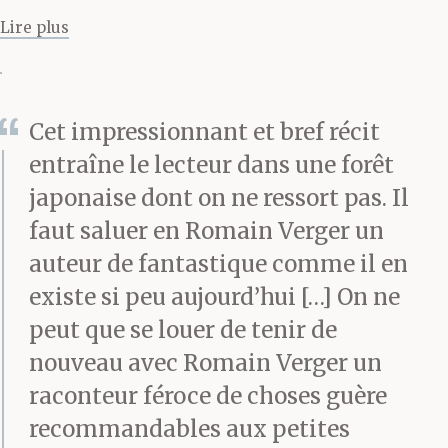
sourcils et qui lui
Lire plus
donnait toujours l’air
soucieux —, traits par
lesquels je l’aurais
Cet impressionnant et bref récit
entraîne le lecteur dans une forêt
sans hésitation
japonaise dont on ne ressort pas. Il
reconnu. Or, plus rien ne
faut saluer en Romain Verger un
personnalisait
auteur de fantastique comme il en
existe si peu aujourd’hui […] On ne
ce visage entièrement
peut que se louer de tenir de
lissé, massé et poli par
nouveau avec Romain Verger un
les mains et
raconteur féroce de choses guère
les onguents des
recommandables aux petites