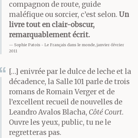
compagnon de route, guide
m’apaisait. C’est à
maléfique ou sorcier, c’est selon.
Un
quelques signes, à
livre tout en clair-obscur,
remarquablement écrit.
quelques mots
Sophie Patois
Le Français dans le monde, janvier-février
murmurés que se
2011
résumèrent nos
[…] enivrée par le dulce de leche et la
derniers
décadence, la Salle 101 parle de trois
échanges. Quand nous
romans de Romain Verger et de
quittions l’hôpital à la
l’excellent recueil de nouvelles de
Leandro Avalos Blacha,
Côté Court
.
nuit tombée,
Ouvre les yeux, public, tu ne le
je respirais à pleins
regretteras pas.