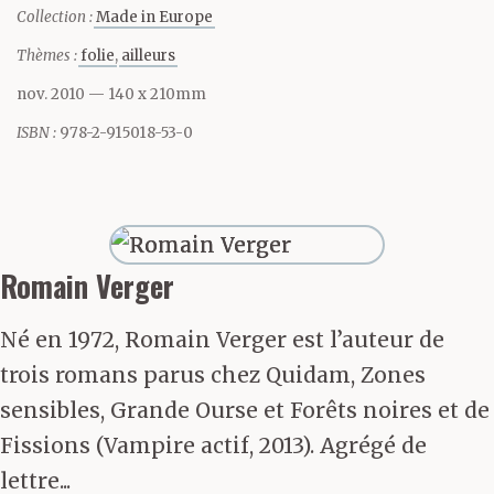
Collection :
Made in Europe
d’abrupt, de
Thèmes :
folie
ailleurs
clôture brutale contre
nov. 2010
— 140 x 210mm
laquelle butait mon
ISBN :
978-2-915018-53-0
regard chaque fois qu’il
tentait de se poser sur
ce visage anonyme, y
Romain Verger
cherchant en vain des
Né en 1972, Romain Verger est l’auteur de
signes familiers —
trois romans parus chez Quidam, Zones
comme ce double sillon
sensibles, Grande Ourse et Forêts noires et de
Fissions (Vampire actif, 2013). Agrégé de
qui départageait ses
lettre...