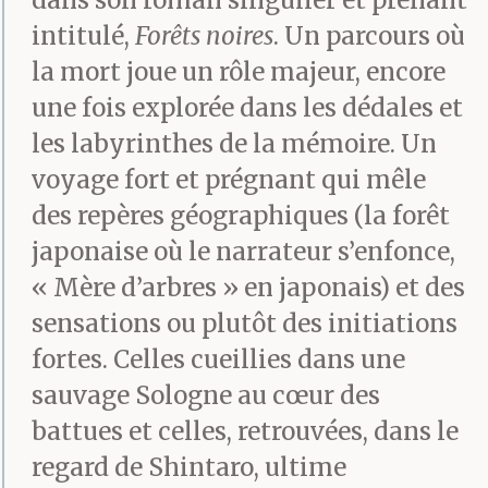
dans son roman singulier et prenant
il répondait aux
intitulé,
Forêts noires
. Un parcours où
pressions de mes
la mort joue un rôle majeur, encore
une fois explorée dans les dédales et
doigts d’un sourire
les labyrinthes de la mémoire. Un
contracté. Embarrassé,
voyage fort et prégnant qui mêle
je tournais mon regard
des repères géographiques (la forêt
vers la pompe à
japonaise où le narrateur s’enfonce,
« Mère d’arbres » en japonais) et des
morphine. J’y voyais
sensations ou plutôt des initiations
une sorte de pouls
fortes. Celles cueillies dans une
artificiel cerclé de métal
sauvage Sologne au cœur des
battues et celles, retrouvées, dans le
dont l’influx
regard de Shintaro, ultime
indéfectible et lent