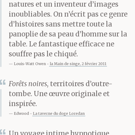
natures et un inventeur d’images
thanatopracteurs. Qui
inoubliables. On n’écrit pas ce genre
était cet homme
d’histoires sans mettre toute la
figé aux lèvres pincées,
panoplie de sa peau d’homme sur la
trop étroitement
table. Le fantastique efficace ne
souffre pas le chiqué.
cousues, les
Louis-Watt Owen
la Main de singe, 2 février 2011
mains recroquevillées
sur son crucifix ? Lui
Forêts noires
, territoires d’outre-
tombe. Une œuvre originale et
qui croyait à tout sauf
inspirée.
en Dieu. C’était bien la
Edwood
La taverne du doge Loredan
mort chrétienne,
cireuse, costumée et
Un voyage intime hypnotique