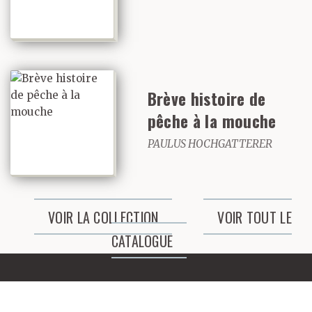
fous se cognant partout,
vomissant leurs tripes,
mais ils sentent comme
une euphorie d’en être
Brève histoire de
pêche à la mouche
arrivés là.
PAULUS HOCHGATTERER
Tous sortent de leur
cabine à l’heure
VOIR LA COLLECTION
VOIR TOUT LE
convenue, sont fidèles
CATALOGUE
au rendez-vous, pas un
ne s’est posé la question