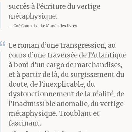
succès à l’écriture du vertige
perfection du cercle et
métaphysique.
de la plongée en son
Zoé Courtois
Le Monde des livres
centre. Ils imaginent les
Le roman d’une transgression, au
ondes concentriques
cours d’une traversée de l’Atlantique
que produira leur
à bord d’un cargo de marchandises,
minuscule corps
et à partir de là, du surgissement du
humain. Ils croient
doute, de l’inexplicable, du
dysfonctionnement de la réalité, de
qu’on peut plonger dans
l’inadmissible anomalie, du vertige
un miroir sans être
métaphysique. Troublant et
engloutis par la vague,
fascinant.