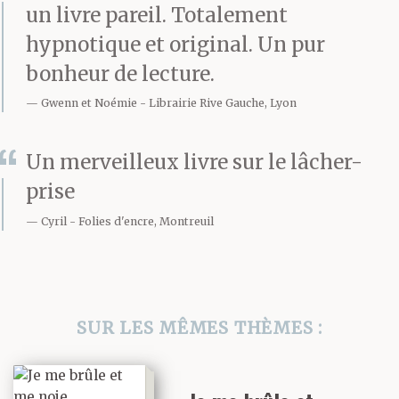
un livre pareil. Totalement
vent une fois les
hypnotique et original. Un pur
machines éteintes.
bonheur de lecture.
Alors tout ce qui grince
Gwenn et Noémie
Librairie Rive Gauche, Lyon
et souffle n’est plus dû
Un merveilleux livre sur le lâcher-
qu’aux forces
prise
mécaniques, aux
Cyril
Folies d'encre, Montreuil
rafales, aux masses
d’eau, à l’acier balloté
par la houle et aux
SUR LES MÊMES THÈMES :
respirations des
hommes en réponse à