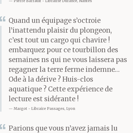
disparaître du côté du
Pierre Barrault
Librairie Durance, Nantes
monde où la lumière ne
Quand un équipage s’octroie
passe plus.
l’inattendu plaisir du plongeon,
c’est tout un cargo qui chavire !
embarquez pour ce tourbillon des
Ils espèrent le silence
semaines ns qui ne vous laissera pas
en coupant les
regagner la terre ferme indemne…
moteurs : c’est sans
Ode à la dérive ? Huis-clos
compter sur le jeu de
aquatique ? Cette expérience de
lecture est sidérante !
l’eau, ses battements
Margot
Libraire Passages, Lyon
sur la coque, la
revanche du bruit du
Parions que vous n’avez jamais lu