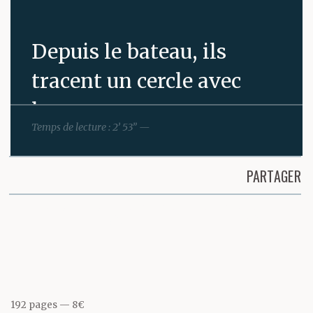
Depuis le bateau, ils
tracent un cercle avec
leurs yeux.
Temps de lecture : 2’ 53” —
Ils espèrent le silence.
PARTAGER
Partager cette page
Leurs regards se
perdent sur la courbe
qui les entoure.
192 pages
8€