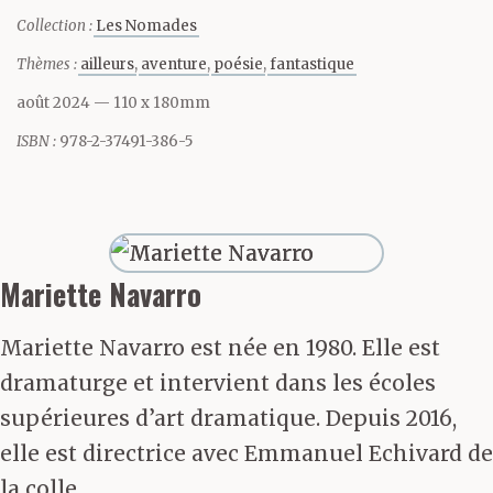
Collection :
Les Nomades
Ils espèrent
Thèmes :
ailleurs
aventure
poésie
fantastique
l’abstraction. Ils font de
août 2024
— 110 x 180mm
ce rond bleu un tissu
ISBN :
978-2-37491-386-5
rigide, un sol où faire
leurs premiers pas. Ils
plissent les paupières,
Mariette Navarro
maintiennent l’illusion
Mariette Navarro est née en 1980. Elle est
jusqu’à l’apparition
dramaturge et intervient dans les écoles
d’une vague, un clapotis
supérieures d’art dramatique. Depuis 2016,
elle est directrice avec Emmanuel Echivard de
qui de nouveau rend
la colle...