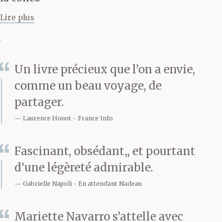
tout liquide, profond.
Lire plus
Ils tracent un cercle à la
Un livre précieux que l’on a envie,
surface, on dirait qu’ils
comme un beau voyage, de
prennent la mer pour
partager.
du papier, leurs bras
Laurence Houot
France Info
pour les compas de leur
Fascinant, obsédant„ et pourtant
enfance. Ils ne se posent
d’une légèreté admirable.
pas la question de ce
Gabrielle Napoli
En attendant Nadeau
qu’il y a en dessous, ils
Mariette Navarro s’attelle avec
recherchent la