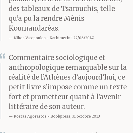
Ta fierté en a pris un
des tableaux de Tsarouchis, telle
coup. Ils t’avaient battu.
qu’a pu la rendre Mènis
Toi. Et maintenant, plus
Koumandarèas.
personne ne
Nikos Vatopoulos
Kathimerini, 22/06/2014’
t’approchait. Ton
Commentaire sociologique et
voisin,
anthropologique remarquable sur la
réalité de l’Athènes d’aujourd’hui, ce
petit livre s’impose comme un texte
Moustroufas, a changé
fort et prometteur quant à l’avenir
de pupitre. Ils étaient
littéraire de son auteur.
assis à trois au même
Kostas Agorastos
Bookpress, 31 octobre 2013
pupitre, toi tout seul, et