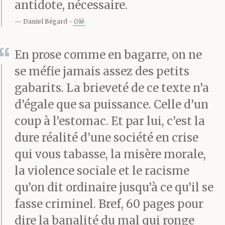
dans la rue Acharnon,
antidote, nécessaire.
t’as remonté à droite la
Daniel Bégard
Olé
rue de Rigny, à droite la
En prose comme en bagarre, on ne
rue Filis, encore à droite
se méfie jamais assez des petits
pour descendre la rue
gabarits. La brieveté de ce texte n’a
d’égale que sa puissance. Celle d’un
Heyden, et tu t’es regaré
coup à l’estomac. Et par lui, c’est la
devant le collège avec
dure réalité d’une société en crise
un tête-à-queue. T’as
qui vous tabasse, la misère morale,
la violence sociale et le racisme
fais le tour du pâté de
qu’on dit ordinaire jusqu’à ce qu’il se
maisons. Tous collés à
fasse criminel. Bref, 60 pages pour
la grille du collège, à te
dire la banalité du mal qui ronge