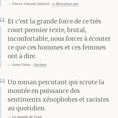
la récréation.
Pierre-Vincent Guitard
e-litterature.net
Et c’est la grande force de ce très
Hé Mélétis, le mangas,
court premier texte, brutal,
tu sais conduire ? T’as
inconfortable, nous forcer à écouter
ce que ces hommes et ces femmes
sauté la grille d’un
ont à dire.
bond, t’as ouvert la
Anne Vivier
Racines
portière du véhicule
Un roman percutant qui scrute la
sans faire de bruit, en
montée en puissance des
regardant derrière toi
sentiments xénophobes et racistes
pour t’assurer que tout
au quotidien.
le monde te voyait. T’as
Le monde de Tran