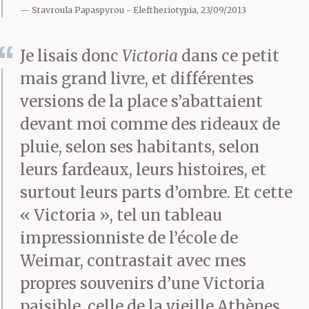
Stavroula Papaspyrou
Eleftheriotypia, 23/09/2013
entrer, et dès qu’il t’as
vu il a secoué la tête.
Je lisais donc
Victoria
dans ce petit
mais grand livre, et différentes
Bienvenue au petit
versions de la place s’abattaient
Mélétis, le chauffeur.
devant moi comme des rideaux de
Belle gueule Mélétis.
pluie, selon ses habitants, selon
T’as l’air d’un
leurs fardeaux, leurs histoires, et
surtout leurs parts d’ombre. Et cette
imam bayildi, mon
« Victoria », tel un tableau
pauvre. Tu lui as montré
impressionniste de l’école de
le poing.
Weimar, contrastait avec mes
propres souvenirs d’une Victoria
paisible, celle de la vieille Athènes,