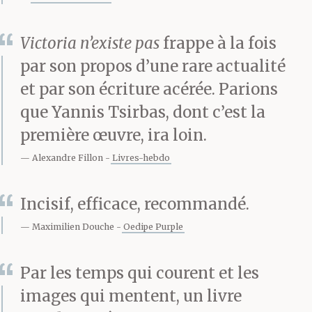
tourné la clé et mis le
Victoria n’existe pas
frappe à la fois
contact. T’as donné
par son propos d’une rare actualité
deux-trois coups
et par son écriture acérée. Parions
d’accélérateur pour faire
que Yannis Tsirbas, dont c’est la
première œuvre, ira loin.
chauffer le moteur, et
Alexandre Fillon
Livres-hebdo
t’es parti en faisant
un burn. T’as aussi
Incisif, efficace, recommandé.
allumé le gyrophare et
Maximilien Douche
Oedipe Purple
mis la sirène à fond.
Par les temps qui courent et les
T’as tourné à droite
images qui mentent, un livre