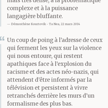
mais très dense, à la problématique
dire un mot.
complexe et à la puissance
langagière bluffante.
T’es retourné au collège.
Démosthène Kourtovik
Ta Nea, 22 mars 2014
Les lèvres enflées, tu les
Un coup de poing à l’adresse de ceux
sentais pas, les yeux au
qui ferment les yeux sur la violence
beurre noir, un peu
qui nous entoure, qui restent
apathiques face à l’explosion du
penché, t’avais mal aux
racisme et des actes néo-nazis, qui
côtes. C’était pas grave,
attendent d’être informés par la
t’en avais vu d’autres.
télévision et persistent à vivre
retranchés derrière les murs d’un
T’étais un mangas. Le
formalisme des plus bas.
surveillant t’as laissé