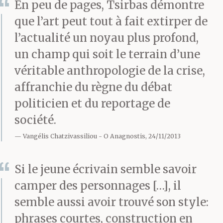
En peu de pages, Tsirbas démontre
les profs n’ont rien dit.
que l’art peut tout à fait extirper de
Ils t’ont fait du mal,
l’actualité un noyau plus profond,
finalement. Pour une
un champ qui soit le terrain d’une
véritable anthropologie de la crise,
connerie, ils t’ont fait
affranchie du règne du débat
du mal. T’admettais pas
politicien et du reportage de
qu’on te crache dessus,
société.
toi. Quoi les gars, à
Vangélis Chatzivassiliou
O Anagnostis, 24/11/2013
cause des flics ? Y’a
Si le jeune écrivain semble savoir
qu’une seule chose que
camper des personnages […], il
tout le monde
semble aussi avoir trouvé son style:
phrases courtes, construction en
comprend, tu t’es dis.