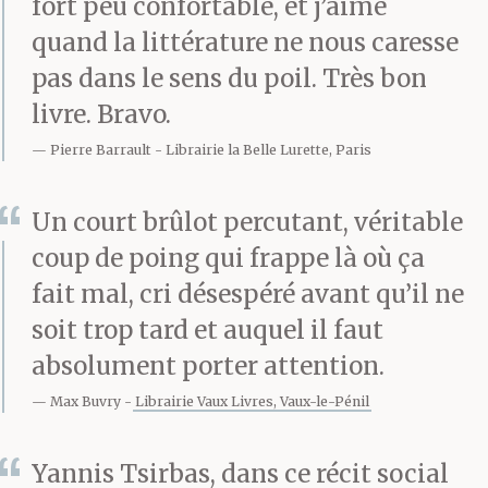
fort peu confortable, et j’aime
allumée pour faire du
quand la littérature ne nous caresse
pas dans le sens du poil. Très bon
boucan. Les voisins
livre. Bravo.
étaient sortis sur leurs
Pierre Barrault
Librairie la Belle Lurette, Paris
balcons. T’étais LE
mangas.
Un court brûlot percutant, véritable
coup de poing qui frappe là où ça
fait mal, cri désespéré avant qu’il ne
Ils t’ont battu.
soit trop tard et auquel il faut
Beaucoup. Ils t’ont
absolument porter attention.
gardé deux jours au
Max Buvry
Librairie Vaux Livres, Vaux-le-Pénil
poste de la rue Thiras, à
Yannis Tsirbas, dans ce récit social