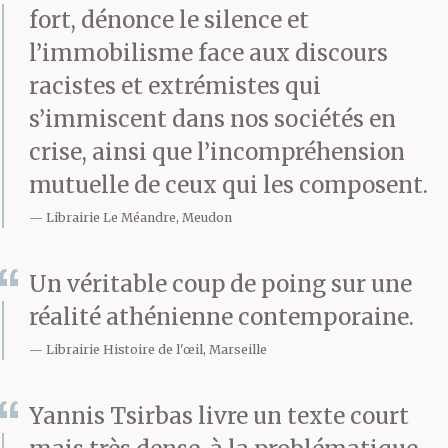
te rouer de coups.
fort, dénonce le silence et
Quinze ans, et ils t’ont
l’immobilisme face aux discours
racistes et extrémistes qui
démoli. Finalement, ton
s’immiscent dans nos sociétés en
père a fait jouer une
crise, ainsi que l’incompréhension
connaissance et ils t’ont
mutuelle de ceux qui les composent.
relâché. T’étais
Librairie Le Méandre, Meudon
mineur, ça a aidé. Ton
Un véritable coup de poing sur une
père, nationaliste, du
réalité athénienne contemporaine.
bon bord, et puis ton
Librairie Histoire de l'œil, Marseille
entraîneur de boxe, lui
Yannis Tsirbas livre un texte court
aussi il est venu leur