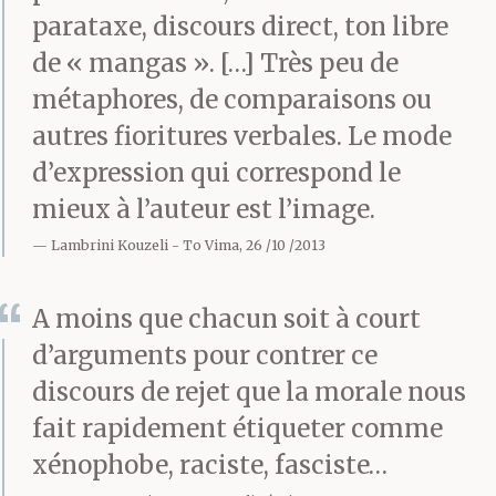
parataxe, discours direct, ton libre
de « mangas ». […] Très peu de
Cet après-midi-là, après
métaphores, de comparaisons ou
la fin des cours, t’as
autres fioritures verbales. Le mode
d’expression qui correspond le
attendu Moustroufas à
mieux à l’auteur est l’image.
côté de chez lui, rue
Lambrini Kouzeli
To Vima, 26 /10 /2013
Elpidos. Il t’a vu devant
A moins que chacun soit à court
lui et il a compris. Il a
d’arguments pour contrer ce
simplement laissé
discours de rejet que la morale nous
tombé son cartable,
fait rapidement étiqueter comme
sans protester. Tu l’as
xénophobe, raciste, fasciste…