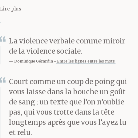
avec deux doigts, une
Lire plus
pure tenaille, et tu le
tordais jusqu’à ce qu’ils
se mettent à pleurer.
La violence verbale comme miroir
de la violence sociale.
C’était très douloureux.
Dominique Gérardin
Entre les lignes entre les mots
Tous ceux qui l’ont subi
savent ce que c’est. Toi
Court comme un coup de poing qui
vous laisse dans la bouche un goût
on te l’avait cassé à
de sang ; un texte que l’on n’oublie
l’entraînement, depuis
pas, qui vous trotte dans la tête
tes douze ans. T’avais
longtemps après que vous l’ayez lu
plus ce souci-là. C’était
et relu.