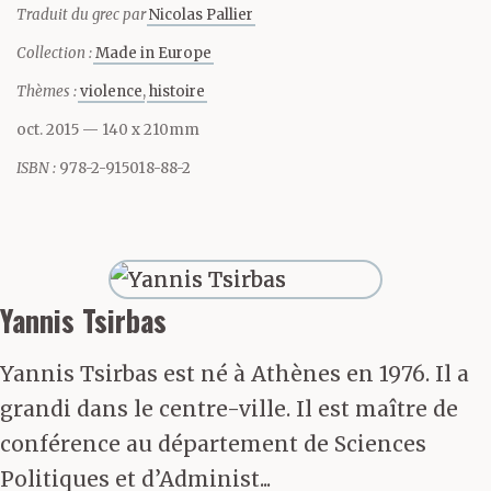
Traduit du grec par
Nicolas Pallier
un mangas. Tous les
Collection :
Made in Europe
camarades de classe te
Thèmes :
violence
histoire
craignaient. Et
oct. 2015
— 140 x 210mm
voulaient être de ta
ISBN :
978-2-915018-88-2
bande. Pas trop près de
toi, mais pas trop loin
non plus. Tu les cognais
Yannis Tsirbas
presque jamais. C’était
Yannis Tsirbas est né à Athènes en 1976. Il a
pas nécessaire. Tu
grandi dans le centre-ville. Il est maître de
conférence au département de Sciences
leur attrapais le nez
Politiques et d’Administ...