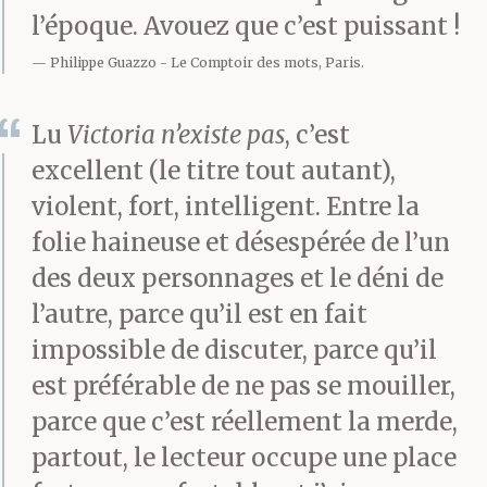
regarder. Silence absolu.
l’époque. Avouez que c’est puissant !
Le surveillant
Philippe Guazzo
Le Comptoir des mots, Paris.
faisait sonner la cloche,
Lu
Victoria n’existe pas
, c’est
en criant la fin de la
excellent (le titre tout autant),
récré. Personne ne
violent, fort, intelligent. Entre la
folie haineuse et désespérée de l’un
bougeait. Ils voulaient
des deux personnages et le déni de
tous voir le mangas.
l’autre, parce qu’il est en fait
T’es sorti en levant les
impossible de discuter, parce qu’il
est préférable de ne pas se mouiller,
bras. Applaudissements
parce que c’est réellement la merde,
et sifflets, plus la sirène
partout, le lecteur occupe une place
que t’avais laissée