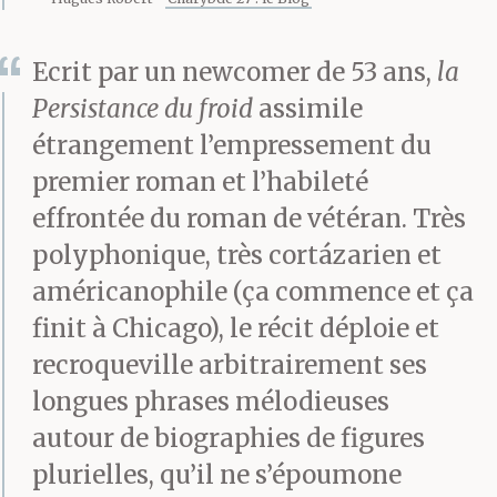
mêmes, virevoltent
Ecrit par un newcomer de 53 ans,
la
en cadence vers une
Persistance du froid
assimile
grosse boîte usée
étrangement l’empressement du
recueillant les
premier roman et l’habileté
dollars puis rejoignent,
effrontée du roman de vétéran. Très
polyphonique, très cortázarien et
interdits, à peine
américanophile (ça commence et ça
dégrisés, les
finit à Chicago), le récit déploie et
cohortes disjointes des
recroqueville arbitrairement ses
familles et des couples.
longues phrases mélodieuses
autour de biographies de figures
plurielles, qu’il ne s’époumone