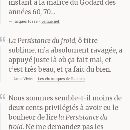
instant à la malice du Godard des
immeubles immenses,
années 60, 70…
coupés en tranches
Jacques Josse
remue.net
de basalte bleu, en
La Persistance du froid
, ô titre
parallélépipèdes de
sublime, m’a absolument ravagée, a
cristaux noirs.
appuyé juste là où ça fait mal, et
c’est très beau, et ça fait du bien.
Anne Vivier
Les chroniques de Racines
Là-bas, derrière les
arbres urbains si bien
Nous sommes semble-t-il moins de
dessinés, les grandes
deux cents privilégiés à avoir eu le
bonheur de lire
la Persistance du
pelouses paisibles et
froid
. Ne me demandez pas les