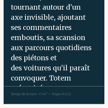
tournant autour d’un
axe invisible, ajoutant
ses commentaires
emboutis, sa scansion
aux parcours quotidiens
des piétons et
des voitures qu’il paraît
convoquer. Totem
mécanisé,
Temps de lecture : 4’ 44” — Pages 9 à 12
girouette basse de la