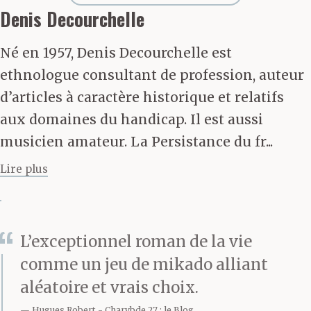
céréales, de titres et de
Denis Decourchelle
dollars qui
Né en 1957, Denis Decourchelle est
transitent par signes et
ethnologue consultant de profession, auteur
par chiffres dans les
d’articles à caractère historique et relatifs
aux domaines du handicap. Il est aussi
bourses de commerce, à
musicien amateur. La Persistance du fr...
quelques blocs de là et
Lire plus
repartent, nuit et jour,
dans le monde. Près de
lui, les passants attirés
L’exceptionnel roman de la vie
comme un jeu de mikado alliant
par le jeu des pulsations
aléatoire et vrais choix.
tournent sur eux-
Hugues Robert
Charybde 27 : le Blog