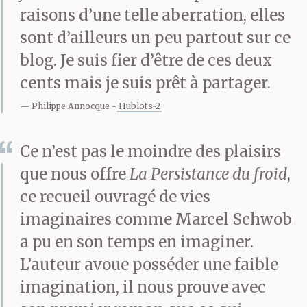
peuplées, se font
raisons d’une telle aberration, elles
entendre les saillies
sont d’ailleurs un peu partout sur ce
d’un orchestre de jazz
blog. Je suis fier d’être de ces deux
cents mais je suis prêt à partager.
— applaudissements
Philippe Annocque
Hublots-2
pour le vieux soliste
encore capable de
Ce n’est pas le moindre des plaisirs
disloquer une mélodie
que nous offre
La Persistance du froid
,
ce recueil ouvragé de vies
—, les freins des convois
imaginaires comme Marcel Schwob
de wagons, le vent du
a pu en son temps en imaginer.
lac et le bruit d’eau des
L’auteur avoue posséder une faible
imagination, il nous prouve avec
fontaines colorées de