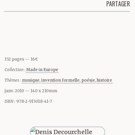
ville tout entière,
PARTAGER
appareil enregistreur
Partager cette page
captant l’état de l’air, de
la pluie et du soleil,
régulant le flux
152 pages
16€
des voyageurs de
Collection :
Made in Europe
banlieue et les trains de
Thèmes :
musique
invention formelle
poésie
histoire
marchandises
janv. 2010
— 140 x 210mm
qui s’arrêtent au bord
ISBN :
978-2-915018-41-7
du parc, les dizaines de
millions de tonnes de