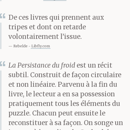
Jésus
conduire la voiture…
Dieu a mis en chacun de
De ces livres qui prennent aux
tripes et dont on retarde
nous un
trésor, ne le
volontairement l’issue.
gaspillez pas… /
, de sa
Rebelde
Libfly.com
voix fatiguée,
à l’archaïque mélancolie
La Persistance du froid
est un récit
subtil. Construit de façon circulaire
sous les teintes mauve
et non linéaire. Parvenu à la fin du
orangée du soir, les
livre, le lecteur a en sa possession
lignes de chrome qui se
pratiquement tous les éléments du
puzzle. Chacun peut ensuite le
dorent sur la
reconstituer à sa façon. On songe un
façade biseautée des