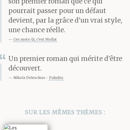
son premier roman que ce qui
rouge. Plus loin
pourrait passer pour un défaut
encore, vers le haut du
devient, par la grâce d’un vrai style,
ciel, la Sears Tower,
une chance réelle.
anthracite et
Ces mots-là, c’est Mollat
sobre, énigmatique, ses
Un premier roman qui mérite d’être
longs déboîtements
découvert.
dissymétriques
Nikola Delescluse
Paludes
à l’austérité sensuelle,
ses deux grandes
SUR LES MÊMES THÈMES :
antennes
blanches, presque