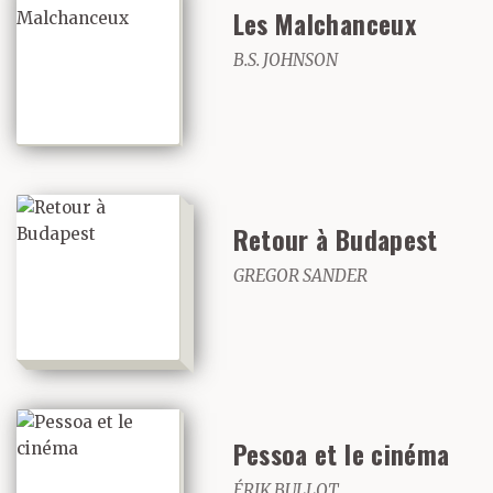
Les Malchanceux
incandescentes dans la
B.S. JOHNSON
nuit, captant les
messages — qui peut
bien vouloir s’adresser à
nous dans la tiédeur du
Retour à Budapest
soir quand deux ou trois
GREGOR SANDER
mille représentants
en médicaments
rentrent dans la ville
depuis une demi-
Pessoa et le cinéma
ÉRIK BULLOT