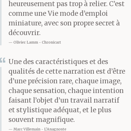
Son voisin, un
heureusement pas trop à relier. C’est
prédicateur enroué,
comme une Vie mode d’emploi
miniature, avec son propre secret à
sobre et
découvrir.
simple, costume noir à
Olivier Lamm
Chronicart
cravate rouge, petit
amplificateur aux
Une des caractéristiques et des
qualités de cette narration est d’être
pieds et ce micro qu’il
d’une précision rare, chaque image,
tient un instant comme
chaque sensation, chaque intention
un goupillon avant de
faisant l’objet d’un travail narratif
et stylistique adéquat, et le plus
répéter —
/ … sur la route
souvent magnifique.
de votre vie, laissez
Marc Villemain
L’Anagnoste