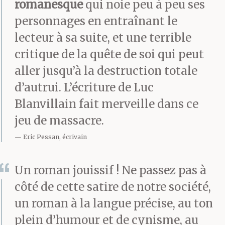
romanesque
qui noie peu à peu ses
possible. Ce dont elle
personnages en entraînant le
était certaine, c’est
lecteur à sa suite, et une terrible
qu’on l’avait mis sous
critique de la quête de soi qui peut
curatelle à cause de son
aller jusqu’à la destruction totale
d’autrui. L’écriture de Luc
penchant pour les
Blanvillain fait merveille dans ce
spiritueux,
jeu de massacre.
qu’il consacrait le plus
Eric Pessan, écrivain
clair de son temps à
Un roman jouissif ! Ne passez pas à
salir ce qu’elle avait
côté de cette satire de notre société,
lavé, et qu’il était
un roman à la langue précise, au ton
amoureux d’elle.
plein d’humour et de cynisme, au