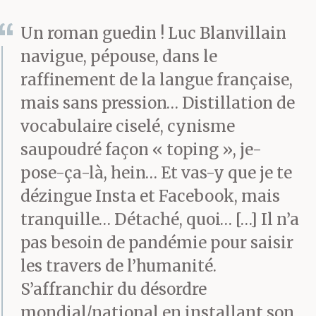
témoignage ne
Un roman guedin ! Luc Blanvillain
corroborait ces
navigue, pépouse, dans le
allégations. Patricia
raffinement de la langue française,
mais sans pression… Distillation de
n’avait pas tout à fait
vocabulaire ciselé, cynisme
compris non plus
saupoudré façon « toping », je-
comment Gérard s’était
pose-ça-là, hein… Et vas-y que je te
retrouvé à Vinteuil-sur-
dézingue Insta et Facebook, mais
tranquille… Détaché, quoi… […] Il n’a
Iton. Les versions
pas besoin de pandémie pour saisir
fournies par l’intéressé
les travers de l’humanité.
variaient souvent. Selon
S’affranchir du désordre
mondial/national en installant son