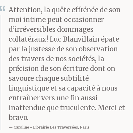
Elle avait du mal à le
Attention, la quête effrénée de son
croire, même s’il le lui
moi intime peut occasionner
répétait chaque fois.
d’irréversibles dommages
collatéraux! Luc Blanvillain épate
Mannequin pour les
par la justesse de son observation
catalogues de la
des travers de nos sociétés, la
Redoute et des
précision de son écriture dont on
Trois Suisses, dans les
savoure chaque subtilité
linguistique et sa capacité à nous
années quatre-vingt. Ce
entraîner vers une fin aussi
n’était pas
inattendue que truculente. Merci et
complètement invraisemblab
bravo.
quoiqu’aucun
Caroline
Librairie Les Traversées, Paris