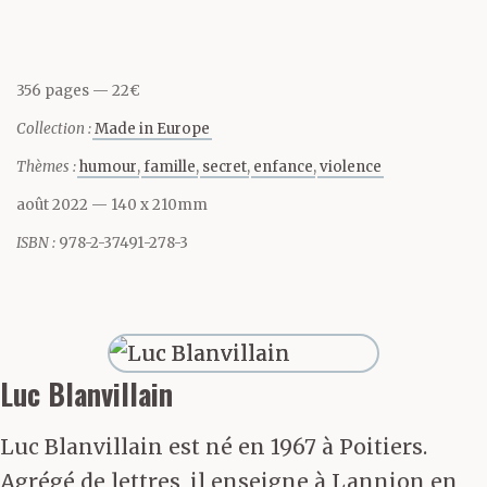
examen de son
anatomie. Depuis treize
356 pages
22€
ans qu’elle le
Collection :
Made in Europe
connaissait, son état
Thèmes :
humour
famille
secret
enfance
violence
général ne s’était pas
août 2022
— 140 x 210mm
trop dégradé, malgré
ISBN :
978-2-37491-278-3
l’alcool, malgré la
nourriture industrielle,
malgré tout. Et un peu
Luc Blanvillain
grâce à elle.
Luc Blanvillain est né en 1967 à Poitiers.
— Il fait glacial,
Agrégé de lettres, il enseigne à Lannion en