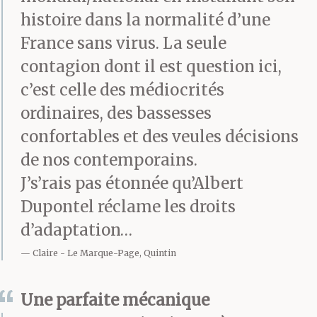
l’une d’elles, il aurait
histoire dans la normalité d’une
bénéficié d’un
France sans virus. La seule
programme de
contagion dont il est question ici,
protection des témoins
c’est celle des médiocrités
ordinaires, des bassesses
après que toute sa
confortables et des veules décisions
famille avait été tuée
de nos contemporains.
par une
J’s’rais pas étonnée qu’Albert
organisation sur
Dupontel réclame les droits
d’adaptation…
laquelle il était
Claire
Le Marque-Page, Quintin
préférable que Patricia
en sache le moins
Une parfaite mécanique