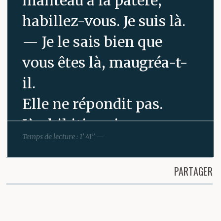
manteau à la patère,
habillez-vous. Je suis là.
— Je le sais bien que
vous êtes là, maugréa-t-
il.
Elle ne répondit pas.
L’exhibitionnisme
Temps de lecture : 1’ 41” —
désespéré du
bonhomme permettait
PARTAGER
au moins à Patricia de
Partager cette page
procéder à un rapide