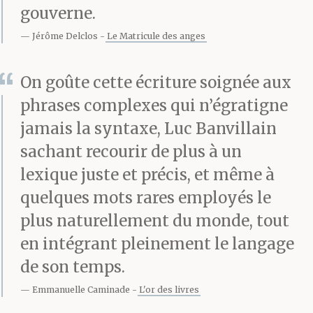
terre.
gouverne.
Il soupira, frissonna,
Jérôme Delclos
Le Matricule des anges
puis, découragé, finit
On goûte cette écriture soignée aux
par s’envelopper dans
phrases complexes qui n’égratigne
une vieille robe de
jamais la syntaxe, Luc Banvillain
chambre.
sachant recourir de plus à un
— Qu’est-ce qui ne vous
lexique juste et précis, et même à
quelques mots rares employés le
plaît pas, chez moi,
plus naturellement du monde, tout
Patricia ? Vous savez
en intégrant pleinement le langage
que j’ai été mannequin,
de son temps.
dans le temps.
Emmanuelle Caminade
L'or des livres