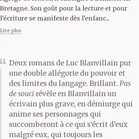
souligna-t-elle.
Bretagne. Son goût pour la lecture et pour
l’écriture se manifeste dès l’enfanc...
Elle avait déjà enfilé ses
Lire plus
gants et son tablier. Elle
s’accroupit pour fouiller
dans le petit placard,
Deux romans de Luc Blanvillain pur
sous l’évier.
une double allégorie du pouvoir et
des limites du langage. Brillant.
Pas
— Je vous avais
de souci
révèle en Blanvillain un
demandé de racheter de
écrivain plus grave, en démiurge qui
la Javel, Gérard, et du
anime ses personnages qui
succomberont à ce qui s’écrit d’eux
produit pour laver par
malgré eux, qui toujours les