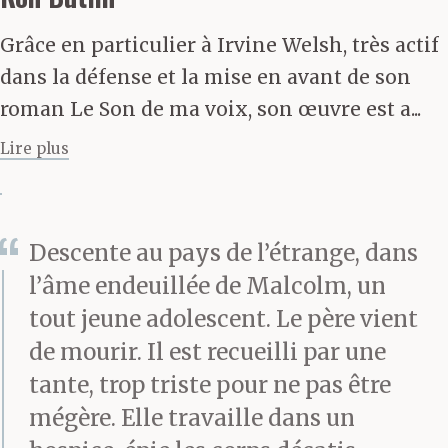
l’univers grandissait
Grâce en particulier à Irvine Welsh, très actif
chaque jour davantage.
dans la défense et la mise en avant de son
roman Le Son de ma voix, son œuvre est a...
Désormais, il
Lire plus
rétrécissait vers son
point mort, de tous
côtés. Vers lui.
Descente au pays de l’étrange, dans
Il avait rêvé à ce petit
l’âme endeuillée de Malcolm, un
tout jeune adolescent. Le père vient
bateau, le minuscule
de mourir. Il est recueilli par une
yacht en métal que son
tante, trop triste pour ne pas être
père avait fabriqué pour
mégère. Elle travaille dans un