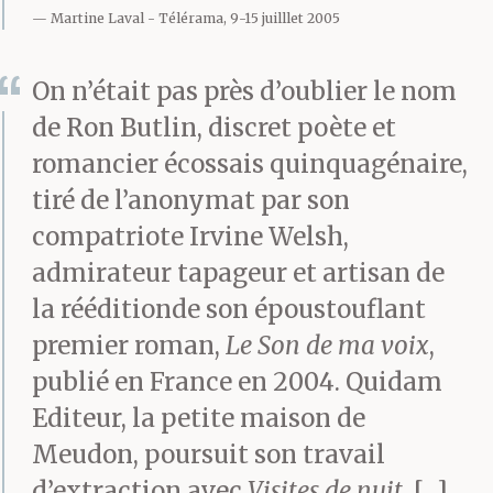
par cœur. Il pouvait à
Martine Laval
Télérama, 9-15 juilllet 2005
nouveau fermer les
On n’était pas près d’oublier le nom
yeux et entendre le
de Ron Butlin, discret poète et
battement fort des ailes
romancier écossais quinquagénaire,
tiré de l’anonymat par son
des cygnes au-dessus de
compatriote Irvine Welsh,
lui. Fort et stable un
admirateur tapageur et artisan de
moment, puis de plus
la rééditionde son époustouflant
en plus faible tandis
premier roman,
Le Son de ma voix
,
publié en France en 2004. Quidam
qu’ils passaient au loin,
Editeur, la petite maison de
traînant le silence
Meudon, poursuit son travail
derrière eux.
d’extraction avec
Visites de nuit
. […]