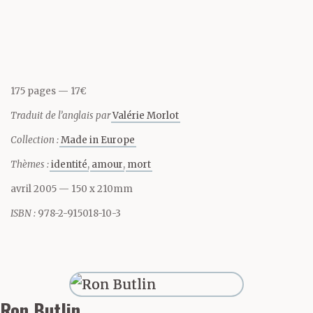
Trois mois avant, il
serait parvenu jusqu’au
ruisseau ; puis
175 pages
17€
seulement jusqu’au
Traduit de l’anglais par
Valérie Morlot
champ de Robson. Puis
Collection :
Made in Europe
les quelques mètres
Thèmes :
identité
amour
mort
jusqu’au début de la
avril 2005
— 150 x 210mm
route basse, tâtant le
ISBN :
978-2-915018-10-3
sol de sa canne et avec
l’aide de Margaret.
Quand il était enfant,
Ron Butlin