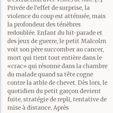
Privée de l’effet de surprise, la
violence du coup est atténuée, mais
Il n’allait jamais les voir
la profondeur des ténèbres
disparaître. Les arbres
redoublée. Enfant du hit-parade et
non plus, ni la ligne de
des jeux de guerre, le petit Malcolm
voit son père succomber au cancer,
collines basses ou la
mort qui tient tout entière dans le
rivière elle-même. Il ne
«crac» qui résonne dans la chambre
resta à la fin que le petit
du malade quand sa tête cogne
yacht venu s’échouer
contre la atble de chevet. Dès lors, le
quotidien du petit garçon devient
dans la paume de
fuite, stratégie de repli, tentative de
sa main.
mise à distance. Après