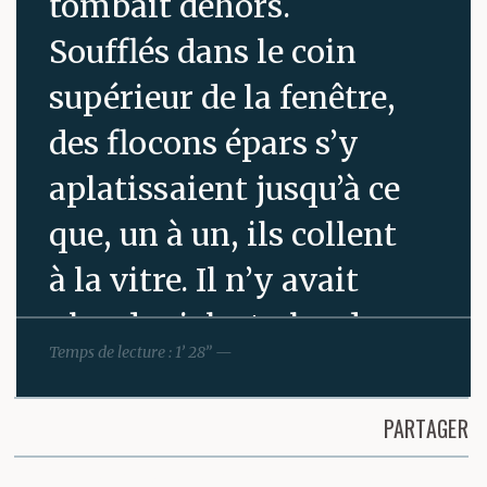
tombait dehors.
Soufflés dans le coin
supérieur de la fenêtre,
des flocons épars s’y
aplatissaient jusqu’à ce
que, un à un, ils collent
à la vitre. Il n’y avait
plus de ciel, et plus de
Temps de lecture : 1’ 28” —
village. Le jardin lui-
même disparaîtrait
PARTAGER
bientôt.
Partager cette page