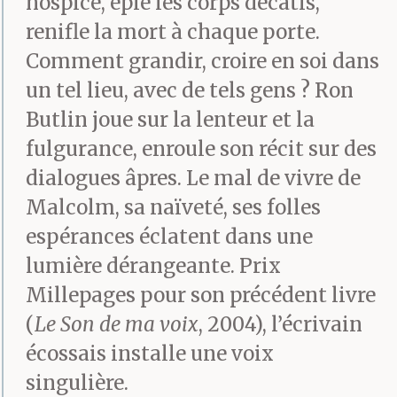
lui plus de quarante ans
hospice, épie les corps décatis,
renifle la mort à chaque porte.
auparavant. Sur le mur,
Comment grandir, croire en soi dans
juste face à lui, il y avait
un tel lieu, avec de tels gens ? Ron
un tableau avec des
Butlin joue sur la lenteur et la
fulgurance, enroule son récit sur des
cygnes volant au-
dialogues âpres. Le mal de vivre de
dessus de l’étendue
Malcolm, sa naïveté, ses folles
d’une rivière. Il avait
espérances éclatent dans une
rêvé être sur le yacht à
lumière dérangeante. Prix
Millepages pour son précédent livre
dériver paisiblement au
(
Le Son de ma voix
, 2004), l’écrivain
fil de l’eau. Depuis, il
écossais installe une voix
connaissait le paysage
singulière.