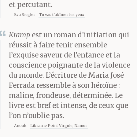
et percutant.
qu’un mensonge du
Eva Siegler
Tu vas t'abîmer les yeux
Président des États-
Unis.
Kramp
est un roman d’initiation qui
réussit à faire tenir ensemble
l’exquise saveur de l’enfance et la
Toujours est-il que la
conscience poignante de la violence
semaine suivante, D a
du monde. L’écriture de Maria José
fait un pas au nom de sa
Ferrada ressemble à son héroïne :
maline, frondeuse, déterminée. Le
propre humanité : il a
livre est bref et intense, de ceux que
vendu une demi-
l’on n’oublie pas.
douzaine de scies et une
Anouk
Librairie Point Virgule, Namur