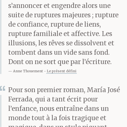
s’annoncer et engendre alors une
porte et judas. Il n’a rien
suite de ruptures majeures ; rupture
vendu, mais on lui a dit
de confiance, rupture de liens,
rupture familiale et affective. Les
de revenir la semaine
illusions, les rêves se dissolvent et
suivante.
tombent dans un vide sans fond.
Dont on ne sort que par l’écriture.
D est allé prendre un
Anne Thouement
Le présent défini
café et a noté sur une
Pour son premier roman, María José
serviette : toute vie
Ferrada, qui a tant écrit pour
comporte son
l’enfance, nous entraîne dans un
monde tout à la fois tragique et
alunissage.