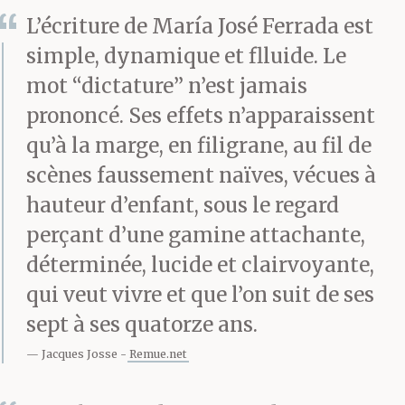
autre de judas. En
L’écriture de María José Ferrada est
sortant de la
simple, dynamique et flluide. Le
quincaillerie, la
mot “dictature” n’est jamais
commande dans sa
prononcé. Ses effets n’apparaissent
qu’à la marge, en filigrane, au fil de
mallette, il a senti que
scènes faussement naïves, vécues à
tout bonheur, grand ou
hauteur d’enfant, sous le regard
petit, méritait d’être
perçant d’une gamine attachante,
projeté sur la place
déterminée, lucide et clairvoyante,
qui veut vivre et que l’on suit de ses
d’une ville.
sept à ses quatorze ans.
Jacques Josse
Remue.net