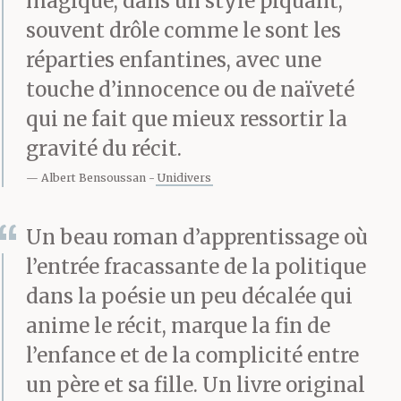
magique, dans un style piquant,
souvent drôle comme le sont les
Plus tard, lorsque D a
réparties enfantines, avec une
raconté à son père que
touche d’innocence ou de naïveté
qui ne fait que mieux ressortir la
l’homme était allé sur
gravité du récit.
la Lune, ce dernier lui a
Albert Bensoussan
Unidivers
rétorqué que c’était une
vaste plaisanterie, que
Un beau roman d’apprentissage où
l’entrée fracassante de la politique
Dieu avait créé
dans la poésie un peu décalée qui
l’homme avec les pieds
anime le récit, marque la fin de
sur terre et sans ailes, et
l’enfance et de la complicité entre
un père et sa fille. Un livre original
que tout cela n’était