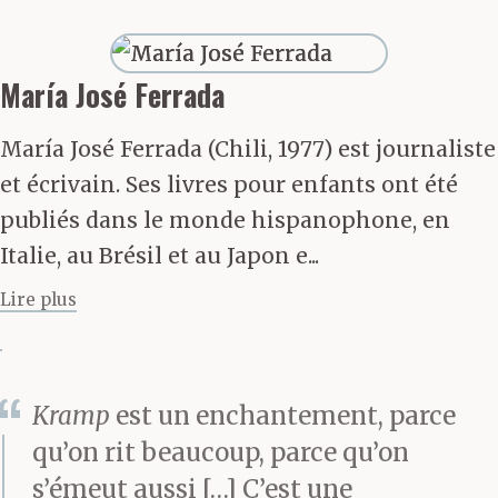
regarder l’alunissage
grâce à un projecteur
María José Ferrada
que le maire avait
María José Ferrada (Chili, 1977) est journaliste
installé sur le balcon de
et écrivain. Ses livres pour enfants ont été
publiés dans le monde hispanophone, en
son bureau, et qui
Italie, au Brésil et au Japon e...
envoyait l’image sur un
Lire plus
drap blanc. Comme il
n’y avait pas le son, la
fanfare des pompiers
Kramp
est un enchantement, parce
qu’on rit beaucoup, parce qu’on
jouait une musique
s’émeut aussi […] C’est une