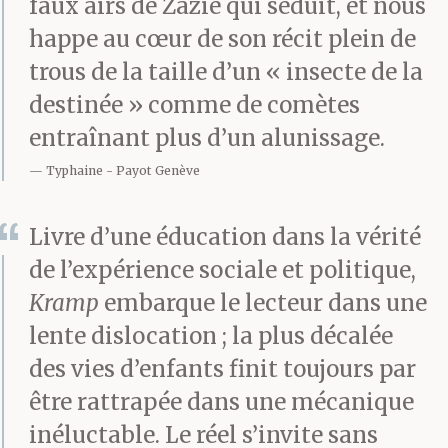
faux airs de Zazie qui séduit, et nous
trente-neuvième
happe au cœur de son récit plein de
passage, il est donc
trous de la taille d’un « insecte de la
destinée » comme de comètes
entré dans la
entraînant plus d’un alunissage.
quincaillerie avec les
Typhaine
Payot Genève
chaussures les mieux
cirées jamais vues dans
Livre d’une éducation dans la vérité
de l’expérience sociale et politique,
l’histoire de la ville
Kramp
embarque le lecteur dans une
pour proposer les
lente dislocation ; la plus décalée
produits Kramp au
des vies d’enfants finit toujours par
gérant. Clous, scies,
être rattrapée dans une mécanique
inéluctable. Le réel s’invite sans
marteaux, poignées de