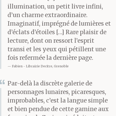
d’accompagnement.
illumination, un petit livre infini,
d’un charme extraordinaire.
Imaginatif, imprégné de lumières et
Au moment où D a vu
d’éclats d’étoiles […] Rare plaisir de
Neil Armstrong
lecture, dont on ressort l’esprit
marcher sur la Lune, il
transi et les yeux qui pétillent une
s’est dit qu’avec un
fois refermée la dernière page.
esprit décidé et le bon
Fabien
Librairie Decitre, Grenoble
costume, tout était
Par-delà la discrète galerie de
possible.
personnages lunaires, picaresques,
improbables, c’est la langue simple
et bien pendue de cette gamine aux
Le lendemain, après son