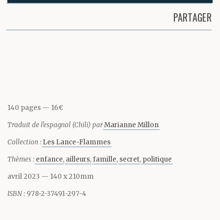
quincaillerie de la ville,
PARTAGER
encore un village à
Partager cette page
l’époque, avant d’oser y
entrer.
140 pages
16€
Cette première
Traduit de l'espagnol (Chili) par
Marianne Millon
tentative de vente a
Collection :
Les Lance-Flammes
coïncidé avec le jour où
Thèmes :
enfance
ailleurs
famille
secret
politique
l’homme a posé le pied
avril 2023
— 140 x 210mm
ISBN :
978-2-37491-297-4
sur la Lune. Les gens se
sont réunis pour