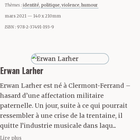
depuis longtemps. Voire
Thèmes :
identité
politique
violence
humour
s’en amuse et en joue.
mars 2021
— 140 x 210mm
ISBN :
978-2-37491-193-9
— Sam.
— Sam, oui, euh… très
Erwan Larher
bien, Sam, bafouille-t-
Erwan Larher est né à Clermont-Ferrand –
il, avant de se reprendre
hasard d’une affectation militaire
et de lui tendre la main :
paternelle. Un jour, suite à ce qui pourrait
ressembler à une crise de la trentaine, il
Je suis Jean-Georges
quitte l’industrie musicale dans laqu...
Gadin. Comme une
Lire plus