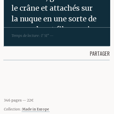
le crâne et attachés sur
la nuque en une sorte de
queue de rat filasse, n’a
Temps de lecture : 1’ 51” —
pu, malgré des années
d’expérience au contact
PARTAGER
de la clientèle, masquer
Partager cette page
surprise ni
décontenancement.
Sam a l’habitude. Ne
346 pages
22€
s’en formalise plus
Collection :
Made in Europe