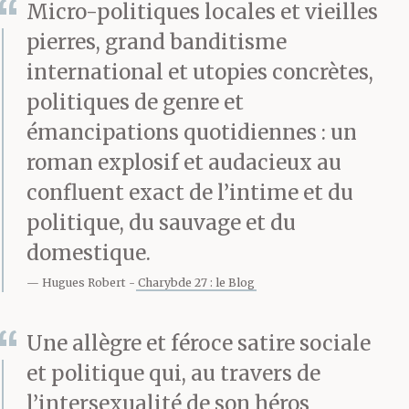
Micro-politiques locales et vieilles
À peine dix minutes
pierres, grand banditisme
depuis qu’il a dit à Sam
international et utopies concrètes,
politiques de genre et
qu’il arrivait,
le temps de
émancipations quotidiennes : un
fermer l’agence
. Il sort un
roman explosif et audacieux au
trousseau de clés de la
confluent exact de l’intime et du
sacoche élimée qu’il
politique, du sauvage et du
domestique.
porte en bandoulière
Hugues Robert
Charybde 27 : le Blog
par-dessus sa
chemisette blanche.
Une allègre et féroce satire sociale
et politique qui, au travers de
l’intersexualité de son héros