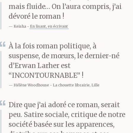
mais fluide… On l’aura compris, j’ai
Varvatos.
Bon courage,
dévoré le roman !
mec, t’es pas le premier !
Keisha
En lisant, en écrivant
À la fois roman politique, à
— Vous en êtes
suspense, de mœurs, le dernier-né
originaire peut-être ?
d’Erwan Larher est
De la famille dans les
“INCONTOURNABLE” !
parages ?
Hélène Woodhouse
La chouette librairie, Lille
Dire que j’ai adoré ce roman, serait
— Non plus. J’ai fait un
peu. Satire sociale, critique de notre
tour dans le village, j’ai
société basée sur les apparences,