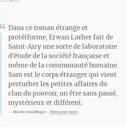
gamelle, sauf que c’est
un gadin, ah ah ah !
Dans ce roman étrange et
protéiforme, Erwan Larher fait de
La poignée de main,
Saint-Airy une sorte de laboratoire
franche, absout un peu
d’étude de la société française et
le désastre capillaire.
même de la communauté humaine.
Sam est le corps étranger qui vient
perturber les petites affaires du
— Merci de vous être
clan du pouvoir, un être sans passé,
libéré aussi vite,
mystérieux et différent.
monsieur Gadin.
Nicole Grundlinger
Mots pour mots