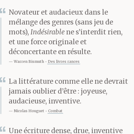
Sourire en coin, Sam
Novateur et audacieux dans le
l’écoute s’embourber,
mélange des genres (sans jeu de
voit qu’il cherche des
mots),
Indésirable
ne s’interdit rien,
et une force originale et
indices dans les creux et
déconcertante en résulte.
bosses de sa silhouette,
Warren Bismuth
Des livres rances
les éléments de sa tenue
La littérature comme elle ne devrait
–
zoot suit
fluide et
jamais oublier d’être : joyeuse,
déstructuré Alexander
audacieuse, inventive.
McQueen avec des
Nicolas Houguet
Combat
bretelles, T-shirt ample
Une écriture dense, drue, inventive
noir, baskets John