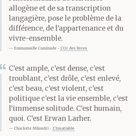
— De rien, de rien, c’est
allogène et de sa transcription
tout à fait normal ! Vous
langagière, pose le problème de la
êtes de la région ?
différence, de l’appartenance et du
vivre-ensemble.
Emmanuelle Caminade
L'Or des livres
— Non.
C’est ample, c’est dense, c’est
troublant, c’est drôle, c’est enlevé,
— Bien sûr, oui. Je le
c’est beau, c’est violent, c’est
saurais. Je veux dire…
politique c’est la vie ensemble, c’est
vous ne passez pas
l’immense solitude. C’est humain,
inaperçu…
quoi. C’est Erwan Larher.
Charlotte Milandri
L'Insatiable