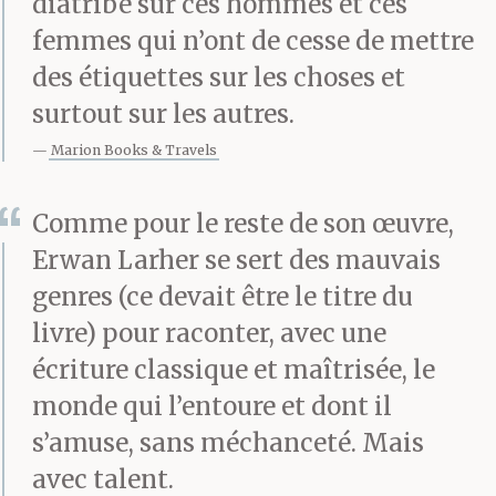
diatribe sur ces hommes et ces
vu le panneau, je vous ai
femmes qui n’ont de cesse de mettre
téléphoné.
des étiquettes sur les choses et
surtout sur les autres.
— Vous avez eu raison.
Marion Books & Travels
Vous allez voir, c’est un
Comme pour le reste de son œuvre,
bien exceptionnel !
Erwan Larher se sert des mauvais
genres (ce devait être le titre du
livre) pour raconter, avec une
Gadin ouvre la porte et
écriture classique et maîtrisée, le
précède Sam dans la
monde qui l’entoure et dont il
pénombre d’un petit
s’amuse, sans méchanceté. Mais
hall d’entrée. De grosses
avec talent.