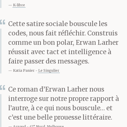
K-libre
dalles de pierre formant
un pavage inégal, lustre
Cette satire sociale bouscule les
poussiéreux, grand
codes, nous fait réfléchir. Construis
comme un bon polar, Erwan Larher
miroir piqué sur le mur
réussit avec tact et intelligence à
d’en face. Sam
faire passer des messages.
frissonne.
Katia Panier
Le Singulier
Ce roman d’Erwan Larher nous
— Si vous voulez bien
interroge sur notre propre rapport à
m’attendre une minute,
l’autre, à ce qui nous bouscule… et
je vais ouvrir les volets.
c’est une belle prouesse littéraire.
Arnaud
47° Nord, Mulhouse