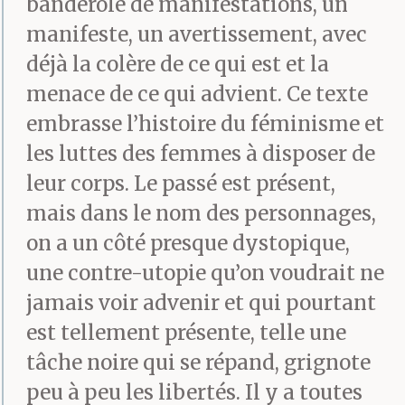
banderole de manifestations, un
Pas que les murs qui se
manifeste, un avertissement, avec
rapprochent : le plafond
déjà la colère de ce qui est et la
aussi menace. Vivre en
menace de ce qui advient. Ce texte
embrasse l’histoire du féminisme et
cellule comme sous une
les luttes des femmes à disposer de
semelle de botte.
leur corps. Le passé est présent,
Crantée, qui vous
mais dans le nom des personnages,
on a un côté presque dystopique,
écraserait pareil qu’un
une contre-utopie qu’on voudrait ne
insecte. Plafond et murs
jamais voir advenir et qui pourtant
se contractent.
est tellement présente, telle une
Compressent.
tâche noire qui se répand, grignote
peu à peu les libertés. Il y a toutes
Compriment. Un jour