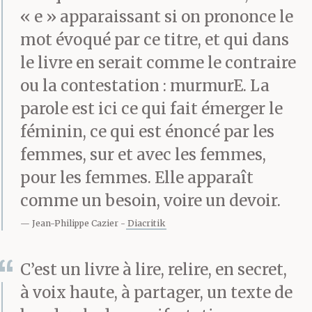
Couverts Assiettes Bols
« e » apparaissant si on prononce le
Verres Bassine
mot évoqué par ce titre, et qui dans
Egouttoir Vêtements
le livre en serait comme le contraire
ou la contestation : murmurE. La
Chaises Fil à linge
parole est ici ce qui fait émerger le
Epingles Serviettes
féminin, ce qui est énoncé par les
Lavabo Miroir Mascara
femmes, sur et avec les femmes,
pour les femmes. Elle apparaît
Savon Dentifrice
comme un besoin, voire un devoir.
Brosses à dent Chiotte
Jean-Philippe Cazier
Diacritik
Porte Verrous Encoches
Mur Mur Mur Mur
C’est un livre à lire, relire, en secret,
à voix haute, à partager, un texte de