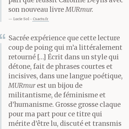
pari que réussit Caroline Deyns avec
chancelle. Ma voix
son nouveau livre
MURmur.
d’insecte. Nuisible.
Lucie Sol
Csactu.fr
Sacrée expérience que cette lecture
coup de poing qui m’a littéralement
retourné […] Écrit dans un style qui
détone, fait de phrases courtes et
incisives, dans une langue poétique,
MURmur
est un bijou de
militantisme, de féminisme et
d’humanisme. Grosse grosse claque
pour ma part pour ce titre qui
mérite d’être lu, discuté et transmis