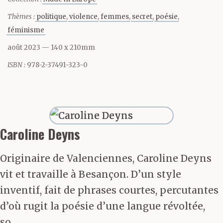
bordel Plaque électrique
Thèmes :
politique
violence
femmes
secret
poésie
Vieille bouilloire Lait
féminisme
août 2023
— 140 x 210mm
concentré Sucre en
ISBN :
978-2-37491-323-0
morceaux Mouchoirs en
boule Confiture de
fraise Cahiers écornés
Caroline Deyns
Magazines déchirés
Moulin à poivre
Originaire de Valenciennes, Caroline Deyns
vit et travaille à Besançon. D’un style
Rouleaux de PQ
inventif, fait de phrases courtes, percutantes
Canettes de soda Café
d’où rugit la poésie d’une langue révoltée,
soluble Sachets de thé
so...