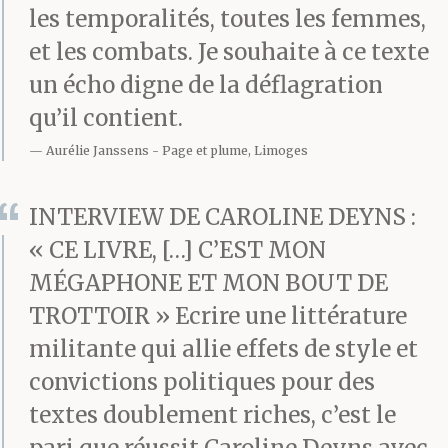
les temporalités, toutes les femmes,
viendra où ma cage
et les combats. Je souhaite à ce texte
thoracique finira par
un écho digne de la déflagration
craquer dans un bruit
qu’il contient.
Aurélie Janssens
Page et plume, Limoges
sec de branches mortes.
Pour l’instant, je
INTERVIEW DE CAROLINE DEYNS :
cherche désespérément
« CE LIVRE, […] C’EST MON
MÉGAPHONE ET MON BOUT DE
l’air. Ne sais plus où
TROTTOIR » Ecrire une littérature
respirer sauf dans mes
militante qui allie effets de style et
yeux fermés. Le souffle
convictions politiques pour des
manque. La voix
textes doublement riches, c’est le