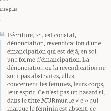
Rouge à lèvres Briques
Lire plus
de soupe Jeu de cartes
Fard à paupières
L’écriture, ici, est constat,
Cotons-tiges Casseroles
dénonciation, revendication d’une
Carafe Conserves
émancipation qui est déjà, en soi,
une forme d’émancipation. La
Ketchup Tampons
dénonciation ou la revendication ne
Cendrier Cigarettes
sont pas abstraites, elles
Allumettes Torchon
concernent les femmes, leurs corps,
Eponge Etagères
leur esprit. Ce n’est pas un hasard si,
dans le titre MURmur, le « e » qui
Dentelles Plateau
marque le féminin est absent, ce