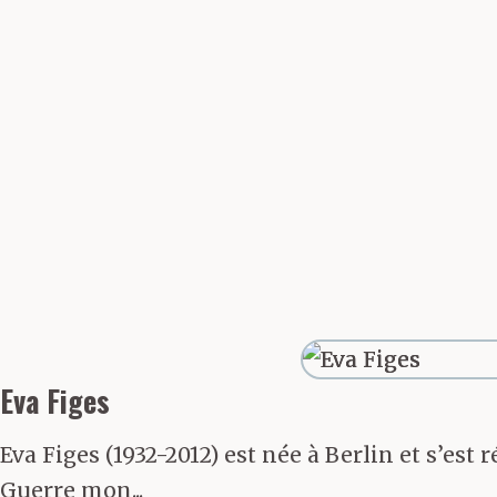
droite, assura
évidence, j’av
autrement plu
Le vieil homme
mit de côté po
Eva Figes
la valise sur l
Eva Figes (1932-2012) est née à Berlin et s’est
chambre double
Guerre mon...