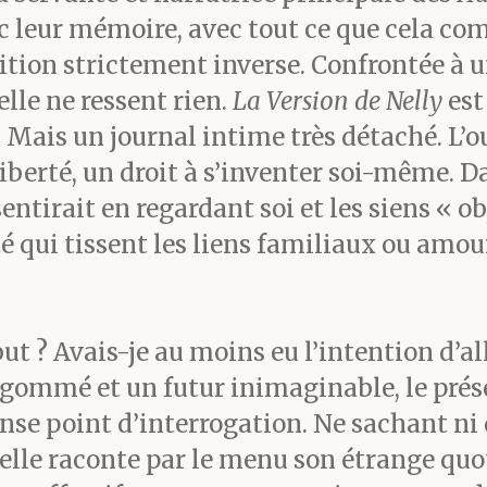
nc leur mémoire, avec tout ce que cela co
sition strictement inverse. Confrontée à u
lle ne ressent rien.
La Version de Nelly
est
 Mais un journal intime très détaché. L’o
erté, un droit à s’inventer soi-même. D
sentirait en regardant soi et les siens « 
 qui tissent les liens familiaux ou amour
but ? Avais-je au moins eu l’intention d’al
 gommé et un futur inimaginable, le prése
e point d’interrogation. Ne sachant ni qu
, elle raconte par le menu son étrange q