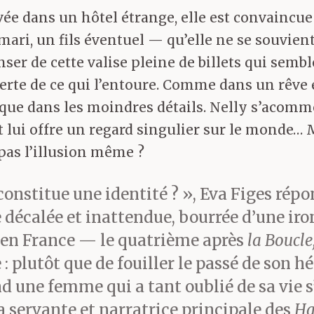
vée dans un hôtel étrange, elle est convaincue 
ari, un fils éventuel — qu’elle ne se souvien
nser de cette valise pleine de billets qui semb
rte de ce qui l’entoure. Comme dans un rêve év
sque dans les moindres détails. Nelly s’acommo
 lui offre un regard singulier sur le monde… M
e pas l’illusion même ?
i constitue une identité ? », Eva Figes ré
 décalée et inattendue, bourrée d’une iron
it en France — le quatrième après
la Boucle
 plutôt que de fouiller le passé de son hér
d une femme qui a tant oublié de sa vie s
a servante et narratrice principale des
Ha