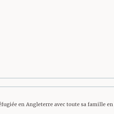
nce digne, nul faux pas. D
ais une longue pratique d
s impressionnants.
 en uniforme ouvrit une 
ur me laisser entrer ava
e support prévu à cet effet
 réfugiée en Angleterre avec toute sa famille e
, assez spacieuse, qui d