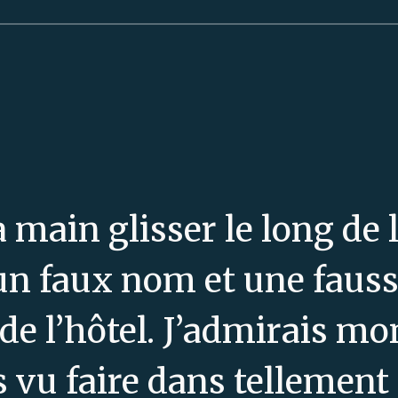
a main glisser le long de 
 un faux nom et une faus
e de l’hôtel. J’admirais m
ais vu faire dans tellement