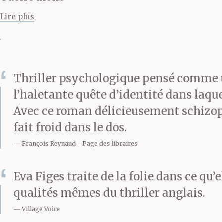
Lire plus
un espace à l’a
pelouse et une
Thriller psychologique pensé comme u
fenêtre. Le po
l’haletante quête d’identité dans laqu
pièce, me rega
Avec ce roman délicieusement schizophr
fait froid dans le dos.
d’approbation
François Reynaud
Page des libraires
vieillissants, 
Eva Figes traite de la folie dans ce qu
dentition qui n
qualités mêmes du thriller anglais.
Village Voice