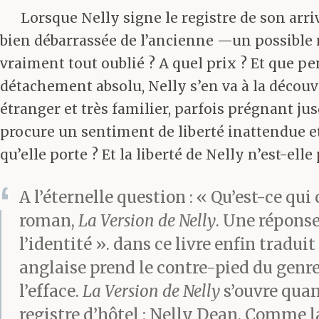
Lorsque Nelly signe le registre de son arri
bien débarrassée de l’ancienne —un possible m
vraiment tout oublié ? A quel prix ? Et que pe
détachement absolu, Nelly s’en va à la découve
étranger et très familier, parfois prégnant ju
procure un sentiment de liberté inattendue et
qu’elle porte ? Et la liberté de Nelly n’est-ell
A l’éternelle question : « Qu’est-ce qu
roman,
La Version de Nelly
. Une réponse
l’identité ». dans ce livre enfin tradu
anglaise prend le contre-pied du genre :
l’efface.
La Version de Nelly
s’ouvre quan
registre d’hôtel : Nelly Dean. Comme l