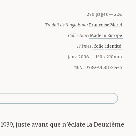
e toute
270 pages
22€
Traduit de l'anglais par
Françoise Marel
’hôtels
Collection :
Made in Europe
Thèmes :
folie
identité
janv. 2006
— 150 x 210mm
ISBN :
978-2-915018-14-6
porte et se
nt de déposer
. C’était une
n 1939, juste avant que n’éclate la Deuxième
onnait sur