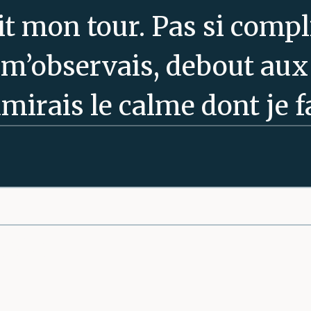
ait mon tour. Pas si comp
 m’observais, debout aux
admirais le calme dont je f
on dont je me tenais là, d
 sensible aux regards scr
a pour me conduire à ma 
page
ns les escaliers recouvert
t en approuvant ma progre