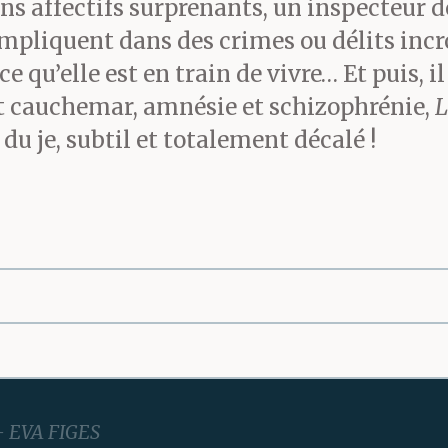
ns affectifs surprenants, un inspecteur de 
pliquent dans des crimes ou délits incroy
 qu’elle est en train de vivre… Et puis, i
e et cauchemar, amnésie et schizophrénie,
L
du je, subtil et totalement décalé !
EVA FIGES