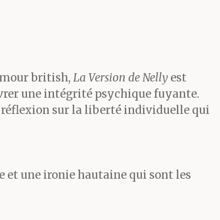
 de la
à travers la
mour british,
La Version de Nelly
est
milieu de la
vrer une intégrité psychique fuyante.
e lueur
éflexion sur la liberté individuelle qui
 et
 révélait une
e et une ironie hautaine qui sont les
l. Je ne