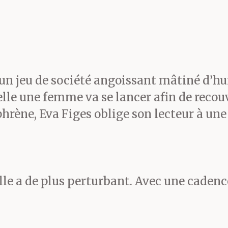
rrière du bâtiment. Je vis
 rangée de grands arbres 
n jeu de société angoissant mâtiné d’hu
rteur, toujours planté au 
elle une femme va se lancer afin de recou
rdait. Je crus détecter un
ène, Eva Figes oblige son lecteur à une r
 dans ses yeux chassieux
dans son léger sourire qui
’elle a de plus perturbant. Avec une cadenc
’avait plus rien de nature