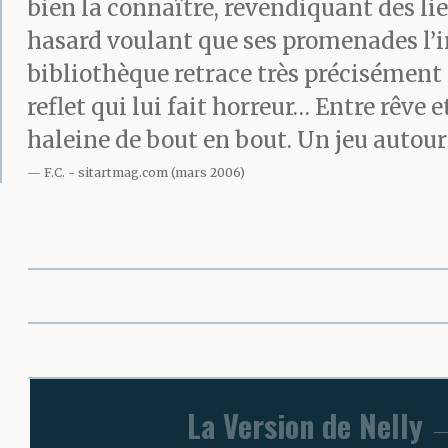
bien la connaître, revendiquant des lie
hasard voulant que ses promenades l’im
bibliothèque retrace très précisément ce
reflet qui lui fait horreur… Entre rêv
haleine de bout en bout. Un jeu autour 
F.C.
sitartmag.com (mars 2006)
La Version de Nelly