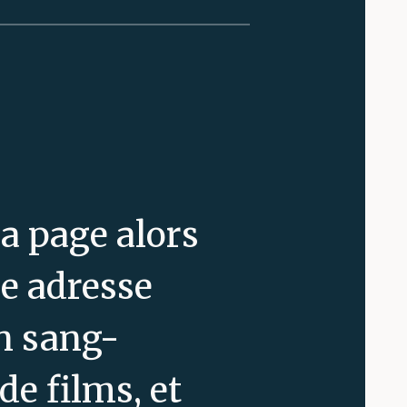
la page alors
se adresse
on sang-
 de films, et