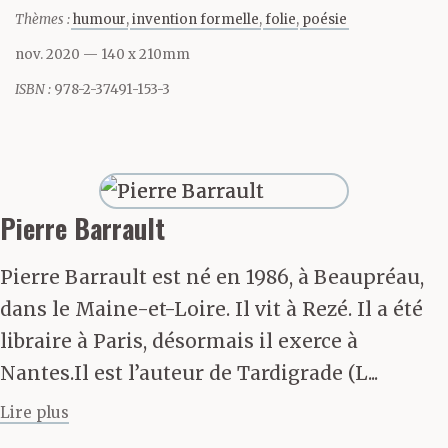
scinde en trois, prends à
Thèmes :
humour
invention formelle
folie
poésie
droite et à gauche et
nov. 2020
— 140 x 210mm
tout droit en même
ISBN :
978-2-37491-153-3
temps. Trois trajets,
trois histoires à
raconter. Ou plutôt une
Pierre Barrault
infinité. Une infinité
Pierre Barrault est né en 1986, à Beaupréau,
d’histoires qui, arrivées
dans le Maine-et-Loire. Il vit à Rezé. Il a été
à destination, n’en
libraire à Paris, désormais il exerce à
Nantes.Il est l’auteur de Tardigrade (L...
feront
Lire plus
finalement qu’une…