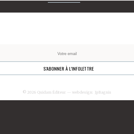
© 2026 Quidam Éditeur
— webdesign:
JpBagnis