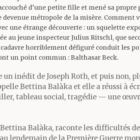
ccouché d’une petite fille et mené sa propre 
le devenue métropole de la misère. Comment von
 avec une étrange découverte : un squelette exp
ée au jeune inspecteur Julius Ritschl, que se
 cadavre horriblement défiguré conduit les pol
s ont un point commun : Balthasar Beck.
e un inédit de Joseph Roth, et puis non, 
appelle Bettina Balàka et elle a réussi à é
ller, tableau social, tragédie — une œuvr
 Bettina Balàka, raconte les difficultés d
au lendemain de la Première Guerre mondia