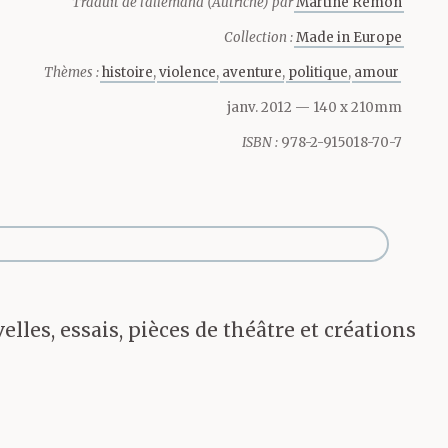
Traduit de l'allemand (Autriche) par
Martine Rémon
Collection :
Made in Europe
Thèmes :
histoire
violence
aventure
politique
amour
janv. 2012
— 140 x 210mm
ISBN :
978-2-915018-70-7
elles, essais, pièces de théâtre et créations