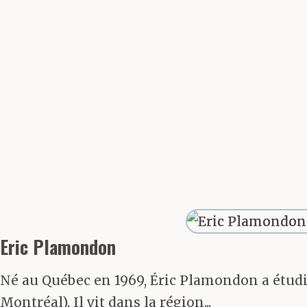
de l’ouvrage. 
passent avec p
sur la plate-fo
grille, Océane
trois garçons 
tour. Elle reco
Eric Plamondon
structure méta
Né au Québec en 1969, Éric Plamondon a étudié
dépasse le sec
Montréal). Il vit dans la région...