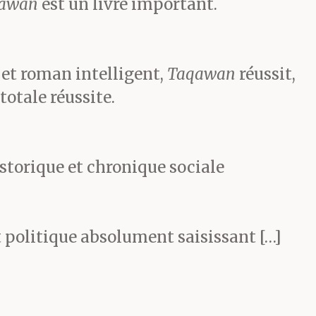
awan
est un livre important.
suite.
 « Dépêchez-
et roman intelligent,
Taqawan
réussit,
totale réussite.
ucoup plus
tres pour
historique et chronique sociale
us la portée
ion.
t politique absolument saisissant […]
s courir.
e glisser