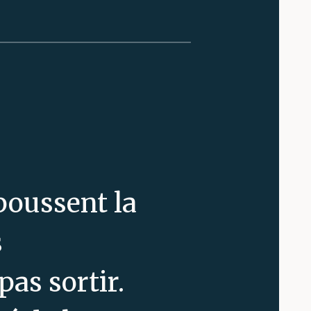
 poussent la
s
pas sortir.