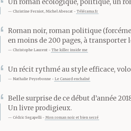
Un roman écologique, politique, un rom
gravir la grill
Christine Ferniot, Michel Abescat
Télérama.fr
Océane crie. L
Roman noir, roman politique (forcéme
en moins de 200 pages, à transporter le
vous ! » Au qu
Christophe Laurent
The killer inside me
dangereux. Il 
Un récit rythmé au style efficace, volo
gagner le trot
Nathalie Peyrebonne
Le Canard enchaîné
principale : q
Belle surprise de ce début d’année 201
Un livre prodigieux.
Derrière elle, 
Cédric Segapelli
Mon roman noir et bien serré
Elle se précipi