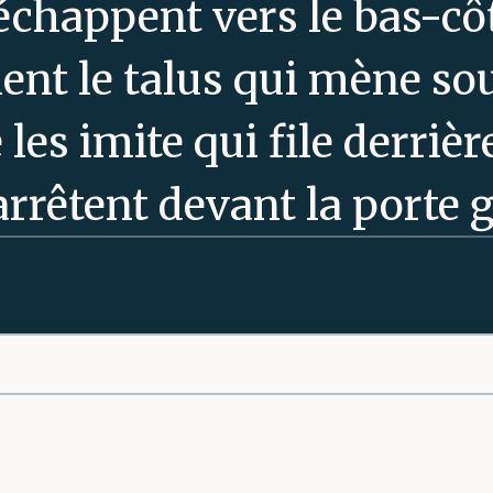
échappent vers le bas-côt
lent le talus qui mène sou
 les imite qui file derrièr
’arrêtent devant la porte g
r une lourde chaîne, elle
alier qui mène à la passere
ssent l’endroit. Ils sav
page
rillage pour se rendre sou