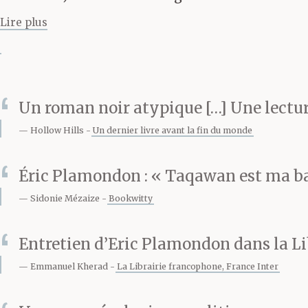
la pente légère
Lire plus
dessus de la t
atteignent le t
Un roman noir atypique […] Une lectur
claque dans le
Hollow Hills
Un dernier livre avant la fin du monde
fugitifs l’igno
Éric Plamondon : « Taqawan est ma ba
Sidonie Mézaize
Bookwitty
rapprochent du
Entretien d’Eric Plamondon dans la Li
treillis d’acier
Emmanuel Kherad
La Librairie francophone, France Inter
Océane se reto