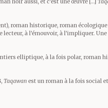
an noir aussi, et c’est une œuvre […]
Taq
e et se lancent à leur pour
’un des garçons répond :
nt), roman historique, roman écologique 
 lecteur, à l’émouvoir, à l’impliquer. Une 
atrième pilier, c’est bea
faut s’accrocher aux pou
ntiers elliptique, à la fois polar, roman 
toir suspendu et étroit so
uatre cents mètres de tens
8,
Taqawan
est un roman à la fois social e
Océane entend les policier
te avec prudence. Il faut s