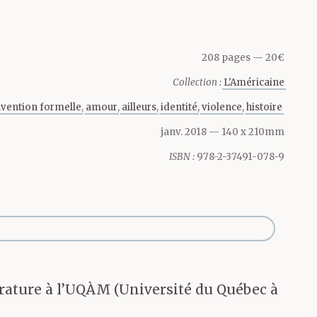
ochent,
 l’autre côté
208 pages
20€
Collection :
L'Américaine
 haut de la
nvention formelle
amour
ailleurs
identité
violence
histoire
hé. Mais les
janv. 2018
— 140 x 210mm
ISBN :
978-2-37491-078-9
te à son
ent sur la
arçons
térature à l’UQÀM (Université du Québec à
st lourd sur