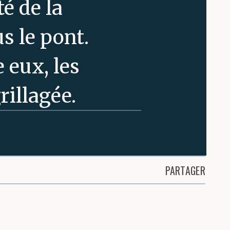
é de la
s le pont.
e eux, les
rillagée.
 bloque
lle. Les trois
PARTAGER
ent comment
s le ventre