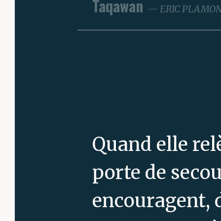
Taqawan
ERIC PLAMO
Quand elle rel
porte de secour
encouragent, d’