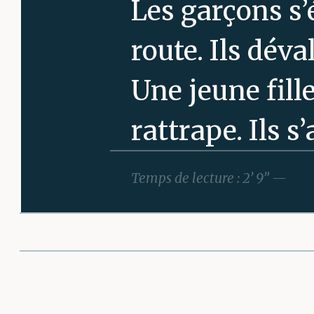
Les garçons s’
route. Ils déva
Une jeune fille
rattrape. Ils s
Verrouillée pa
Temps de lecture : 2’ 9” —
l’accès à l’esc
garçons connai
Partager cette 
escalader le g