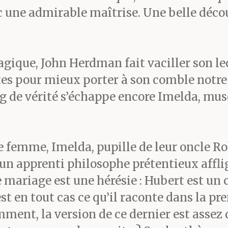
encore de l’amour. Elle p
 une admirable maîtrise. Une belle déco
orné d’une pierre rouge s
gique, John Herdman fait vaciller son le
, gris et doux, les yeux d
rtes pour mieux porter à son comble notre
 de vérité s’échappe encore Imelda, muse f
emme, Imelda, pupille de leur oncle Robert
rce expressive ces yeux a
 un apprenti philosophe prétentieux affl
e mariage est une hérésie : Hubert est un 
er sur moi, dans les anné
est en tout cas ce qu’il raconte dans la p
t précis, c’était de la c
emment, la version de ce dernier est assez 