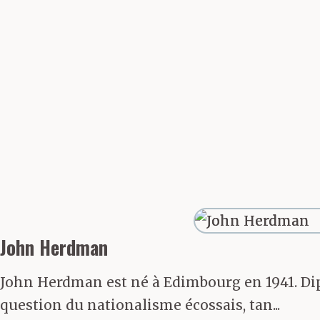
impérieux et 
le roux qui co
d’une veste de
pantalon en ve
faisait des po
apparemment d
John Herdman
était maigre e
John Herdman est né à Edimbourg en 1941. Dipl
séparés par une
question du nationalisme écossais, tan...