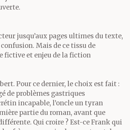
ortait un
uverte.
ang. Ses yeux
cteur jusqu’aux pages ultimes du texte,
’une
 confusion. Mais de ce tissu de
ictive et enjeu de la fiction
. Pour ce dernier, le choix est fait :
llaient
igé de problèmes gastriques
crétin incapable, l’oncle un tyran
es à venir !
remière partie du roman, avant que
uriosité, de
différente. Qui croire ? Est-ce Frank qui