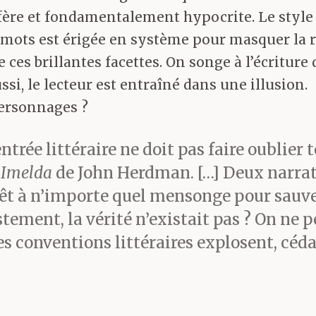
ifère et fondamentalement hypocrite. Le style
mots est érigée en système pour masquer la réa
re ces brillantes facettes. On songe à l’écritu
ussi, le lecteur est entraîné dans une illusion.
 personnages ?
trée littéraire ne doit pas faire oublier 
e
Imelda
de John Herdman. […] Deux narrateu
rêt à n’importe quel mensonge pour sauveg
justement, la vérité n’existait pas ? On ne 
s conventions littéraires explosent, cédan