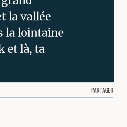
 grand
 la vallée
 la lointaine
 et là, ta
tournant
me de haute
PARTAGER
et haut en
e regard