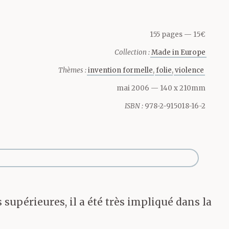
rant sur
était vêtu
155 pages
15€
Collection :
Made in Europe
, et d’un
Thèmes :
invention formelle
folie
violence
fauve qui
mai 2006
— 140 x 210mm
ISBN :
978-2-915018-16-2
ette
main. Elle
mbres,
supérieures, il a été très impliqué dans la
ient tirés