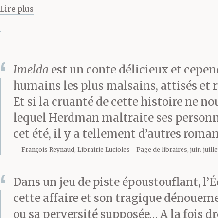
en arrière en u
Lire plus
taille. Elle se
timidité, et p
Imelda
est un conte délicieux et cepen
humains les plus malsains, attisés et 
courte robe d
Et si la cruanté de cette histoire ne n
veulent dire, j
lequel Herdman maltraite ses personnag
cet été, il y a tellement d’autres roma
T’oublier, c’es
François Reynaud, Librairie Lucioles
Page de libraires, juin-juill
que s’écoulero
Dans un jeu de piste époustouflant, l’
cette affaire et son tragique dénouemen
dévisagions sa
ou sa perversité supposée… A la fois d