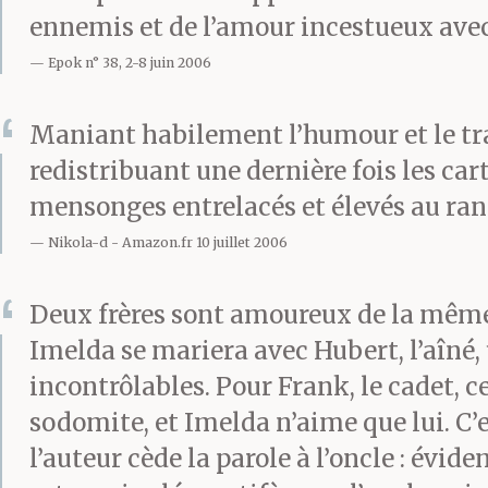
curiosité, pas 
ennemis et de l’amour incestueux avec
Epok n° 38, 2-8 juin 2006
petit collier 
Maniant habilement l’humour et le tra
étaient grands
redistribuant une dernière fois les ca
colombe.
mensonges entrelacés et élevés au rang
Nikola-d
Amazon.fr 10 juillet 2006
Deux frères sont amoureux de la même f
Avec quelle fo
Imelda se mariera avec Hubert, l’aîné,
incontrôlables. Pour Frank, le cadet, c
souvent se pos
sodomite, et Imelda n’aime que lui. C’
Mais à ce momen
l’auteur cède la parole à l’oncle : évid