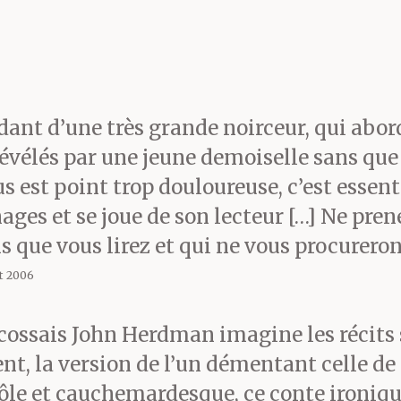
ne longue natte qui lui ar
 mordait la lèvre inférieur
ortait un mince cardigan 
dant d’une très grande noirceur, qui ab
révélés par une jeune demoiselle sans que
e coton imprimée de myos
ous est point trop douloureuse, c’est esse
e crois, « ne m’oubliez pa
es et se joue de son lecteur […] Ne prene
ns que vous lirez et qui ne vous procureron
t impossible, Imelda ! Jam
et 2006
nt les grains du sablier 
Écossais John Herdman imagine les récits 
t, la version de l’un démentant celle de 
ns bouger, mais c’était d
rôle et cauchemardesque, ce conte ironiqu