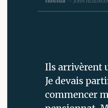
JOHN HERDMA
Ils arrivèrent
Je devais part
commencer mo