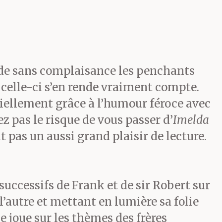
rivait à la
e par
sur une
orde sans complaisance les penchants
 celle-ci s’en rende vraiment compte.
otis, qui
ntiellement grâce à l’humour féroce avec
s ».
z pas le risque de vous passer d’
Imelda
t pas un aussi grand plaisir de lecture.
ais, tant
! Nous nous
successifs de Frank et de sir Robert sur
l’autre et mettant en lumière sa folie
e la
e joue sur les thèmes des frères