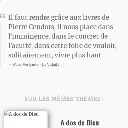
nom Fausta Kinsel,
Il faut rendre grâce aux livres de
avait choisi une autre
Pierre Cendors, il nous place dans
voie. Celle dont aucune
l’imminence, dans le concret de
enseigne dans aucune
l’acuité, dans cette folie de vouloir,
ville ne vantait la
solitairement, vivre plus haut.
valeur marchande, celle
Marc Verlynde
La Viduité
dont chacune de ses
images, toute son
SUR LES MÊMES THÈMES :
œuvre picturale, au noir
paradoxalement saturé
A dos de Dieu
de lumière, témoigne et