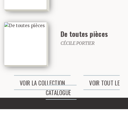
une carrière non régie
par des impératifs
médiatiques, que par
De toutes pièces
véritable
CÉCILE PORTIER
compréhension de sa
démarche.
VOIR LA COLLECTION
VOIR TOUT LE
Celle-ci, cependant,
CATALOGUE
tenait toute entière
dans une phrase que
l’artiste, dès ses débuts,