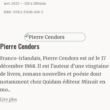
œuvre moderne et
nov. 2025
— 110 x 180mm
universelle ne s’en fait
ISBN :
978-2-37491-450-3
pourtant jamais
directement l’écho.
Pierre Cendors
Quand d’autres
Franco-irlandais, Pierre Cendors est né le 17
photographes se
décembre 1968. Il est l’auteur d’une vingtaine
mobilisaient, souvent
de livres, romans nouvelles et poésie dont
notamment chez Quidam éditeur Minuit en
au prix de leur vie, sur
mo...
le front de l’actualité,
Lire plus
Fausta K., de son vrai