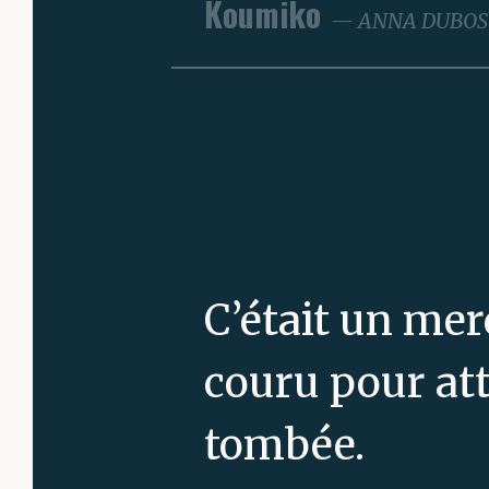
Koumiko
ANNA DUBOS
C’était un merc
couru pour att
tombée.