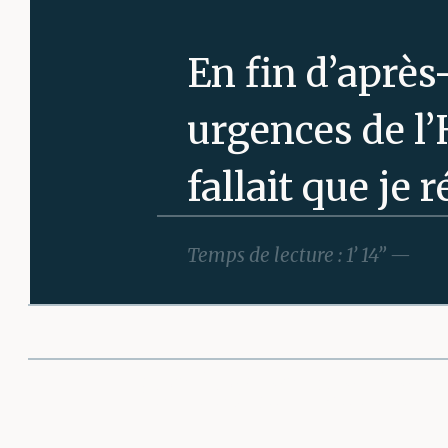
En fin d’après-
urgences de l’
fallait que je 
appelé mon co
Temps de lecture : 1’ 14” —
petite et suis 
c’était l’occas
Partager cette 
l’automne, le b