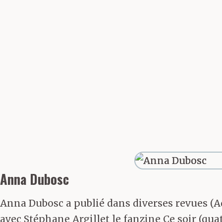
remonter les s
la vie, les so
l’aise ; il y a 
en faire.
À l’accueil, o
Anna Dubosc
couloir à gauc
Anna Dubosc a publié dans diverses revues (Add
porte. Un méde
avec Stéphane Argillet le fanzine Ce soir (quato