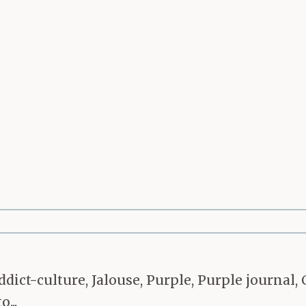
ouvenirs. C’est ce que je
uvenirs. Le présent, ça me
trop de possibilités, je ne 
n m’a indiqué un cabinet 
he. J’ai poussé tout douc
ict-culture, Jalouse, Purple, Purple journal, 
cin auscultait ma mère. E
...