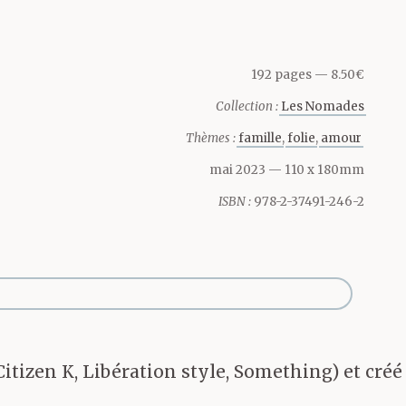
 préfère dans
 met mal à
192 pages
8.50€
Collection :
Les Nomades
sais pas quoi
Thèmes :
famille
folie
amour
mai 2023
— 110 x 180mm
ISBN :
978-2-37491-246-2
dans un
ement la
Citizen K, Libération style, Something) et créé
lle était