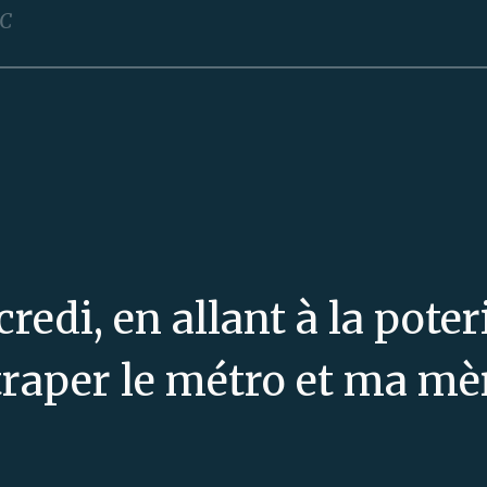
C
redi, en allant à la poteri
raper le métro et ma mèr