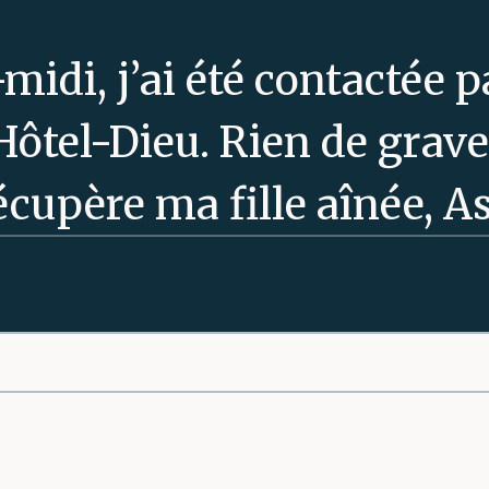
midi, j’ai été contactée p
Hôtel-Dieu. Rien de grave,
récupère ma fille aînée, Asi
mpagnon pour qu’il rent
partie pour l’hôpital. J’ét
ion de faire un tour et pui
page
rouillard, l’air humide ; ç