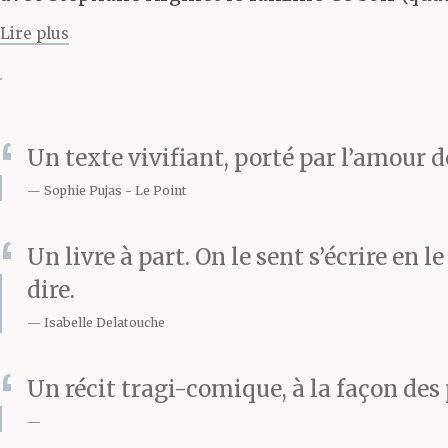
assise sur le 
Lire plus
maillot relevé
je ne l’avais p
Un texte vivifiant, porté par l’amour d
vieille, j’ai p
Sophie Pujas
Le Point
lui arrive ? Qu
Un livre à part. On le sent s’écrire en le 
dire.
Isabelle Delatouche
Asia s’est jet
Un récit tragi-comique, à la façon des
et le trajet e