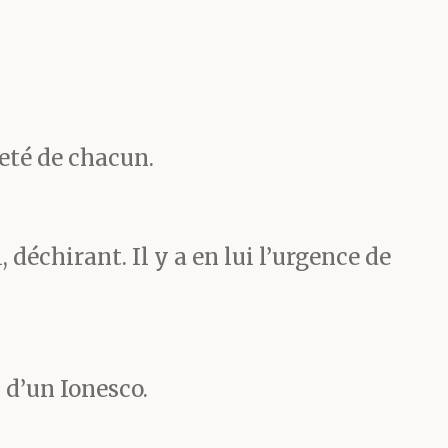
n avant, le
e, comme si
 Elle est
geté de chacun.
’est-ce qu’il
ai, déchirant. Il y a en lui l’urgence de
er l’accident
 d’un Ionesco.
hérissait :