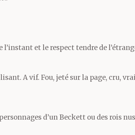
divan d’examen, penchée e
. Ça m’a foutu une claqu
as vue depuis des années.
e l’instant et le respect tendre de l’étran
ensé, elle est décharnée. Qu
’est-ce qu’il lui prend ?
lisant. A vif. Fou, jeté sur la page, cru, vr
ée sur moi pour me racont
 personnages d’un Beckett ou des rois nus
n ambulance. Ma mère renc