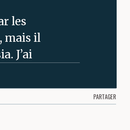
ar les
 mais il
a. J’ai
re garder la
ais contente,
PARTAGER
s j’adore
a fait