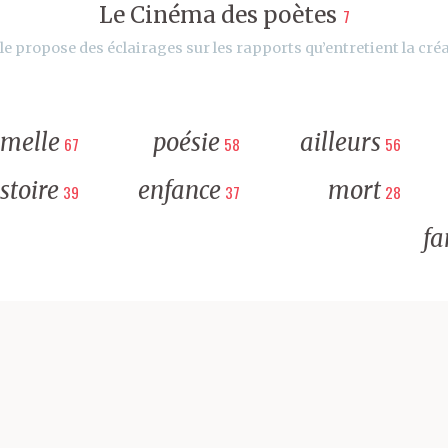
Le Cinéma des poètes
7
le propose des éclairages sur les rapports qu’entretient la créa
rmelle
poésie
ailleurs
67
58
56
stoire
enfance
mort
39
37
28
fa