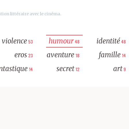
tion littéraire avec le cinéma.
violence
humour
identité
53
48
48
eros
aventure
famille
23
18
14
ntastique
secret
art
14
12
9