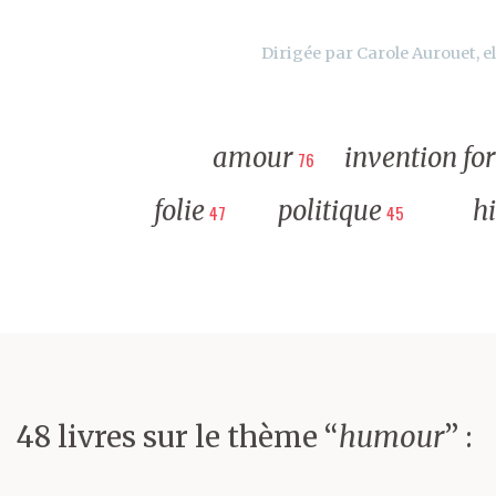
Dirigée par Carole Aurouet, el
amour
invention fo
76
folie
politique
hi
47
45
48 livres sur le thème “
humour
” :