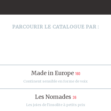
PARCOURIR LE CATALOGUE PAR :
Made in Europe
160
Continent sensible en forme de voix
Les Nomades
36
Les joies de l'insolite à petits prix