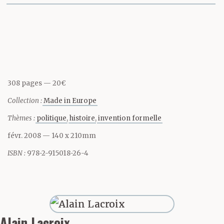
phares. Nous évoquions
Partager cette page
quelques anecdotes,
puis nous nous sommes
tus, las.
308 pages
20€
Collection :
Made in Europe
Moi et Stein, moi le
Thèmes :
politique
histoire
invention formelle
Français et lui
févr. 2008
— 140 x 210mm
l’Allemand – ou lui
ISBN :
978-2-915018-26-4
l’Allemand et moi le
Français, je ne sais
comment dire –
Alain Lacroix