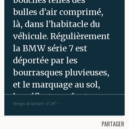
bulles d’air comprimé,
là, dans l’habitacle du
véhicule. Régulièrement
la BMW série 7 est
déportée par les
bourrasques pluvieuses,
et le marquage au sol,
les réflecteurs font
Temps de lecture : 6’ 26” —
comme un faux raccord
dans le faisceau des
PARTAGER