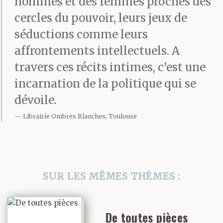
Comme nous sortions
hommes et des femmes proches des
cercles du pouvoir, leurs jeux de
du parking, elle s’est
séductions comme leurs
mise en travers de la
affrontements intellectuels. A
route en faisant de
travers ces récits intimes, c’est une
grands signes – elle a
incarnation de la politique qui se
dévoile.
demandé si on pouvait
Librairie Ombres Blanches, Toulouse
la ramener, sa voiture
était en panne :
SUR LES MÊMES THÈMES :
– Je suis interprète de
conférence, a-t-elle dit
De toutes pièces