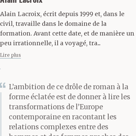
sommes fourbus à
Alain Lacroix, écrit depuis 1999 et, dans le
l’issue du week-end de
civil, travaille dans le domaine de la
travail et de rencontre.
formation. Avant cette date, et de manière un
peu irrationnelle, il a voyagé, tra...
Sur la banquette arrière,
Lire plus
la jeune femme que
nous avons prise à bord
se tient raidie, un peu
L’ambition de ce drôle de roman à la
absente. Je l’observe un
forme éclatée est de donner à lire les
transformations de l’Europe
bref instant via le
contemporaine en racontant les
miroir de courtoisie.
relations complexes entre des