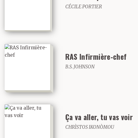
en montrant son badge.
CÉCILE PORTIER
– Je ne l’avais pas
remarquée lors des
sessions, m’a confié
RAS Infirmière‑chef
B.S. JOHNSON
Stein tandis qu’elle était
retournée chercher ses
affaires.
Ça va aller, tu vas voir
J’ai répondu :
CHRÌSTOS IKONÒMOU