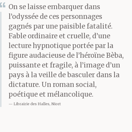
On se laisse embarquer dans
sa fermeture éclair,
l’odyssée de ces personnages
laissait glisser sa jupe
gagnés par une paisible fatalité.
devant la glace. Ils
Fable ordinaire et cruelle, d’une
s’étaient rencontrés la
lecture hypnotique portée par la
figure audacieuse de l’héroïne Bèba,
première fois dans les
puissante et fragile, à l’image d’un
couloirs de
pays à la veille de basculer dans la
l’université. Vlassis
dictature. Un roman social,
courait au secrétariat
poétique et mélancolique.
Librairie des Halles, Niort
pour faire valider son
diplôme et Bèba, en
seconde année, allait