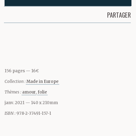
serait aussi son associé,
PARTAGER
elle avait perdu
Partager cette page
sa démarche de jeune
fille, sa poitrine s’était
alourdie et ses cheveux
156 pages
16€
étaient devenus plus
Collection :
Made in Europe
ternes.
Thèmes :
amour
folie
janv. 2021
— 140 x 210mm
Le magasin, une petite
ISBN :
978-2-37491-157-1
verrerie, se trouvait au