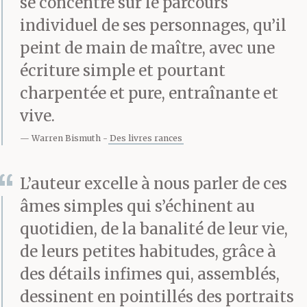
se concentre sur le parcours
trois hectares entouré
individuel de ses personnages, qu’il
de murs. La
peint de main de maître, avec une
écriture simple et pourtant
fumée s’élevait des
charpentée et pure, entraînante et
chaudières et des
vive.
cheminées, enveloppait
Warren Bismuth
Des livres rances
tout le quartier de
L’auteur excelle à nous parler de ces
brume, et le fil de fer
âmes simples qui s’échinent au
barbelé tout
quotidien, de la banalité de leur vie,
autour rappelait le
de leurs petites habitudes, grâce à
temps de l’Occupation.
des détails infimes qui, assemblés,
dessinent en pointillés des portraits
D’ailleurs, depuis