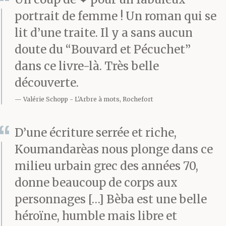
ville. Elle pressait le pas
portrait de femme ! Un roman qui se
et s’engouffrait dans le
lit d’une traite. Il y a sans aucun
magasin.
doute du “Bouvard et Pécuchet”
dans ce livre-là. Très belle
découverte.
Le rideau de fer était à
Valérie Schopp
L'Arbre à mots, Rochefort
demi fermé et elle
devait se baisser pour
D’une écriture serrée et riche,
Koumandarèas nous plonge dans ce
entrer. Elle se trouvait
milieu urbain grec des années 70,
alors nez à nez avec son
donne beaucoup de corps aux
mari, assis à un bureau
personnages […] Bèba est une belle
en formica sous une
héroïne, humble mais libre et