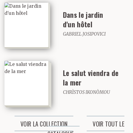
de « criminel » et de
Dans le jardin
« mouchard »
d'un hôtel
retentissaient comme
GABRIEL JOSIPOVICI
des coups de pistolet.
Plus tard, le dimanche,
elle allait à Corinthe où
Le salut viendra de
il faisait son service
la mer
militaire pour
CHRÌSTOS IKONÒMOU
lui apporter des sous-
vêtements propres, des
VOIR LA COLLECTION
VOIR TOUT LE
gâteaux et des livres de