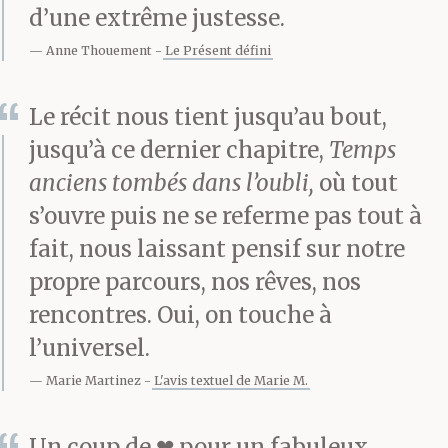
d’une extrême justesse.
que l’entrée était
Anne Thouement
Le Présent défini
surveillée, non
Le récit nous tient jusqu’au bout,
seulement par les
jusqu’à ce dernier chapitre,
Temps
employés habituels
anciens tombés dans l’oubli,
où tout
mais aussi par un
s’ouvre puis ne se referme pas tout à
militaire, Bèba avait
fait, nous laissant pensif sur notre
propre parcours, nos rêves, nos
l’impression que, d’un
rencontres. Oui, on touche à
moment à l’autre, une
l’universel.
vague de violence
Marie Martinez
L'avis textuel de Marie M.
allait déferler sur la
Un coup de ❤ pour un fabuleux