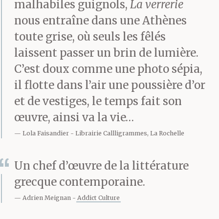
près et coupaient par les
malhabiles guignols,
La verrerie
nous entraîne dans une Athènes
ruelles du quartier. Bèba
toute grise, où seuls les fêlés
s’arrêtait pour arranger
laissent passer un brin de lumière.
ses bas, Vlassis pour
C’est doux comme une photo sépia,
il flotte dans l’air une poussière d’or
acheter des cigarettes.
et de vestiges, le temps fait son
œuvre, ainsi va la vie…
Arrivés à la maison,
Lola Faisandier
Librairie Callligrammes, La Rochelle
Vlassis se laissait
Un chef d’œuvre de la littérature
tomber dans
grecque contemporaine.
son fauteuil, Bèba se
Adrien Meignan
Addict Culture
déchaussait et, ouvrant