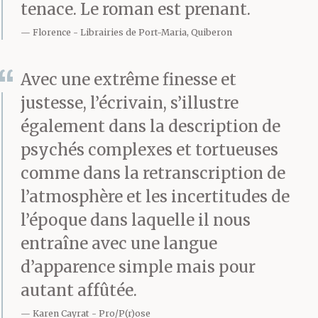
tenace. Le roman est prenant.
collection de lustres, la
Florence
Librairies de Port-Maria, Quiberon
tête penchée sur des
factures, les pieds
Avec une extrême finesse et
justesse, l’écrivain, s’illustre
ramenés sous la chaise.
également dans la description de
Sur ses tempes éclairées
psychés complexes et tortueuses
de mèches
comme dans la retranscription de
grisonnantes battaient
l’atmosphère et les incertitudes de
l’époque dans laquelle il nous
de petites veines grêles.
entraîne avec une langue
Elle laissait son sac
d’apparence simple mais pour
dans un coin et
autant affûtée.
s’asseyait à côté de lui.
Karen Cayrat
Pro/P(r)ose