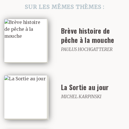
SUR LES MÊMES THÈMES :
régler des formalités. Ils
se retrouvaient dans les
Brève histoire de
cafétérias de la rue Sina
pêche à la mouche
avec des camarades de
PAULUS HOCHGATTERER
l’université, des
militants qui
faisaient du
La Sortie au jour
syndicalisme et
MICHEL KARPINSKI
organisaient des grèves.
Les mots de « fasciste »,