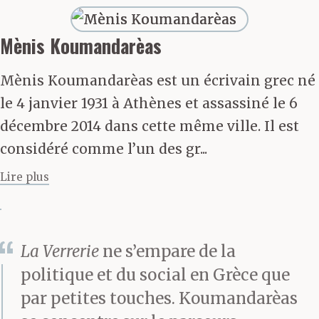
rez-de-chaussée d’une
maison d’un seul étage,
Mènis Koumandarèas
à l’angle de la rue Pirèos
Mènis Koumandarèas est un écrivain grec né
et de la Voie Sacrée, là
le 4 janvier 1931 à Athènes et assassiné le 6
où se tenaient autrefois
décembre 2014 dans cette même ville. Il est
considéré comme l’un des gr...
les halles aux légumes
Lire plus
et où la municipalité
venait d’aménager un
petit parc. L’usine à gaz
La Verrerie
ne s’empare de la
occupait juste en face
politique et du social en Grèce que
par petites touches. Koumandarèas
un espace d’environ