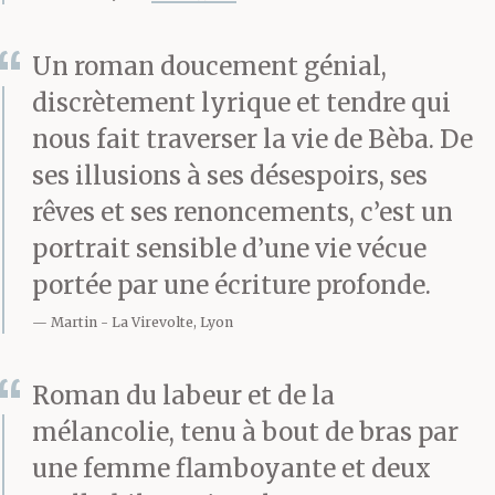
Ils discutaient des
Un roman doucement génial,
dernières commandes,
discrètement lyrique et tendre qui
classaient les traites
nous fait traverser la vie de Bèba. De
ses illusions à ses désespoirs, ses
selon leur ordre
rêves et ses renoncements, c’est un
d’échéance et faisaient
portrait sensible d’une vie vécue
la caisse. Puis ils
portée par une écriture profonde.
baissaient le rideau de
Martin
La Virevolte, Lyon
fer et rentraient
Roman du labeur et de la
tranquillement chez
mélancolie, tenu à bout de bras par
eux. Ils habitaient tout
une femme flamboyante et deux