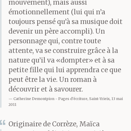
mouvement), mais aussi
le ciel et la terre se
émotionnellement (lui qui n’a
séparaient.
toujours pensé qu’à sa musique doit
devenir un père accompli). Un
personnage qui, contre toute
Le chalet émergeait
attente, va se construire grâce à la
dans mes mains, et au
nature qu’il va «dompter» et à sa
loin, la ligne des toits
petite fille qui lui apprendra ce que
peut être la vie. Un roman à
poussait au ciel des
découvrir et à savourer.
lambeaux de fumée
Catherine Demontpion
Pages d'écriture, Saint-Yrieix, 13 mai
grise.
2011
Originaire de Corrèze, Maïca
Aujourd’hui, je me