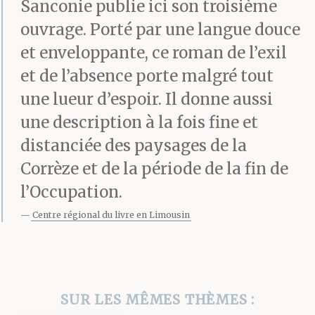
Sanconie publie ici son troisième
penche, cherchant en
ouvrage. Porté par une langue douce
et enveloppante, ce roman de l’exil
haut de la fenêtre de
et de l’absence porte malgré tout
cette cuisine étrangère
une lueur d’espoir. Il donne aussi
la jointure du monde. Je
une description à la fois fine et
me heurte à un ciel bas
distanciée des paysages de la
Corrèze et de la période de la fin de
qui m’enferme sur la
l’Occupation.
terre. Mon beau-père ne
Centre régional du livre en Limousin
revient pas. Le paysage
s’encastre peu à peu
dans mon champ de
SUR LES MÊMES THÈMES :