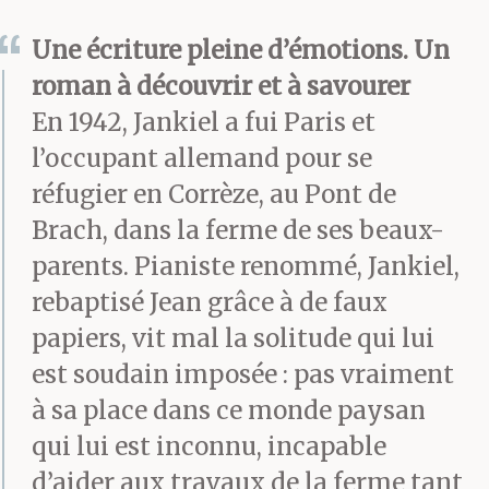
devant mes yeux.
Une écriture pleine d’émotions. Un
Pendant un instant,
roman à découvrir et à savourer
En 1942, Jankiel a fui Paris et
l’horizon prenait la
l’occupant allemand pour se
ligne convexe de la
réfugier en Corrèze, au Pont de
sphère. Ignorant le
Brach, dans la ferme de ses beaux-
parents. Pianiste renommé, Jankiel,
décor immobile à
rebaptisé Jean grâce à de faux
l’intérieur de la boule, je
papiers, vit mal la solitude qui lui
guettais le point de
est soudain imposée : pas vraiment
réunion où bientôt
à sa place dans ce monde paysan
qui lui est inconnu, incapable
s’opérait la fusion
d’aider aux travaux de la ferme tant