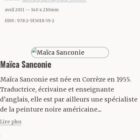
un jouet, enfant, une
avril 2011
— 140 x 210mm
demi-sphère de verre
ISBN :
978-2-915018-59-2
soufflé contenant un
chalet, devant lequel un
personnage s’abritait
Maïca Sanconie
sous un parapluie. On la
Maïca Sanconie est née en Corrèze en 1955.
renversait d’un coup sec
Traductrice, écrivaine et enseignante
du poignet et elle
d’anglais, elle est par ailleurs une spécialiste
de la peinture noire américaine....
s’emplissait de flocons
Lire plus
affolés. L’hiver, j’allais à
la fenêtre, et la tenais