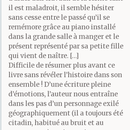
éphémère du blanc
il est maladroit, il semble hésiter
total. La neige gravitait,
sans cesse entre le passé qu’il se
superposant à ma
remémore grâce au piano installé
dans la grande salle à manger et le
vision la rondeur d’un
présent représenté par sa petite fille
mont lointain. Le
qui vient de naître. […]
monde semblait scellé à
Difficile de résumer plus avant ce
livre sans révéler l’histoire dans son
hauteur de ma fenêtre,
ensemble ! D’une écriture pleine
et je m’attendais à être
d’émotions, l’auteur nous entraîne
renversé moi aussi, à
dans les pas d’un personnage exilé
flotter dans un espace
géographiquement (il a toujours été
citadin, habitué au bruit et au
privé d’apesanteur. Puis