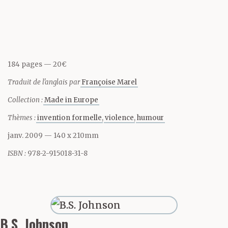
Joseph a dit : À qui le
cacao alors ?
184 pages
20€
Luke a dit : Pourquoi tu
Traduit de l'anglais par
Françoise Marel
nous prépares un cacao
Collection :
Made in Europe
avant même qu’on ait
Thèmes :
invention formelle
violence
humour
bouffé ?
janv. 2009
— 140 x 210mm
ISBN :
978-2-915018-31-8
Joseph a dit : Ça tient au
corps, le cacao, c’est ce
B.S. Johnson
qu’ils te refilent à l’asile