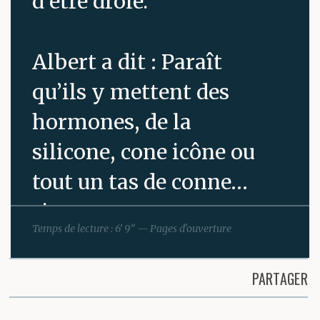
d’être drôle.
Albert a dit : Paraît
qu’ils y mettent des
hormones, de la
silicone, cone icône ou
tout un tas de conne…
rie, pour que ça se
Temps de lecture : 6’ 9” — Pages d'ouverture
mélange bien dans la
tasse.
PARTAGER
Partager cette page