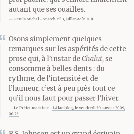
Joseph a dit : C’est ça.
autant que ses ouailles.
Un bon frichti avec tout
Ursula Michel
Snatch, n° 3, juillet-août 2010
ça.
Osons simplement quelques
remarques sur les aspérités de cette
Luke a dit : Je vois que
prose qui, à l’instar de
Chalut
, se
tu as connu Graham ?
consomme à belles dents : du
rythme, de l’intensité et de
l’humeur, c’est à peu près tout ce
Albert a dit : Oh, oui, j’ai
qu’il nous faut pour passer l’hiver.
connu Graham. Bien
Le Préfet maritime
L'Alamblog, le vendredi 30 janvier 2009,
connu.
00:23
B.S. Johnson est un grand écrivain