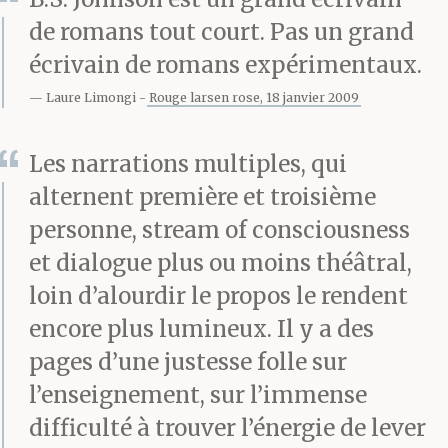
Joseph a dit : Un jour,
de romans tout court. Pas un grand
Graham m’a traité de
écrivain de romans expérimentaux.
pseudo-disciple
Laure Limongi
Rouge larsen rose, 18 janvier 2009
pathétique de Leur
Les narrations multiples, qui
cause.
alternent première et troisième
personne, stream of consciousness
et dialogue plus ou moins théâtral,
Albert a dit : Un double
loin d’alourdir le propos le rendent
jaune ! Qu’est-ce que
encore plus lumineux. Il y a des
vous en dites, hein ?
pages d’une justesse folle sur
l’enseignement, sur l’immense
difficulté à trouver l’énergie de lever
Joseph a dit : Je croyais