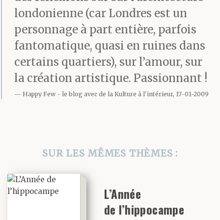
après ? Est-ce qu’on a
londonienne (car Londres est un
deux poulets ?
personnage à part entière, parfois
fantomatique, quasi en ruines dans
certains quartiers), sur l’amour, sur
Luke a dit : Savez quoi,
la création artistique. Passionnant !
j’dois reconnaître que
Happy Few
le blog avec de la Kulture à l'intérieur, 17-01-2009
Graham avait vraiment
perdu la boule. J’veux
dire, j’ai été là quelques
SUR LES MÊMES THÈMES :
soirs et fallait entendre
ce qui se passait là-
L’Année
de l’hippocampe
haut !