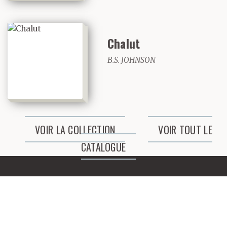
cintré, mec, totalement
cintré, y a pas de doute
là-dessus.
Chalut
B.S. JOHNSON
Joseph a dit : J’avais fini
par m’y faire.
VOIR LA COLLECTION
VOIR TOUT LE
CATALOGUE
Luke a dit : Eh bien moi,
j’m’y serais jamais fait.
Ces maudits
grognements et toutes