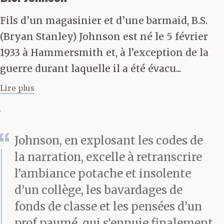
pour t’aider dans la
Fils d’un magasinier et d’une barmaid, B.S.
souffrance.
(Bryan Stanley) Johnson est né le 5 février
1933 à Hammersmith et, à l’exception de la
guerre durant laquelle il a été évacu...
Albert a dit : Dans ce
Lire plus
cas, je vais cuisiner
pendant que tu veilles à
Johnson, en explosant les codes de
notre régime corporel.
la narration, excelle à retranscrire
Je crois que Graham a
l’ambiance potache et insolente
laissé des restes.
d’un collège, les bavardages de
fonds de classe et les pensées d’un
prof paumé, qui s’ennuie finalement