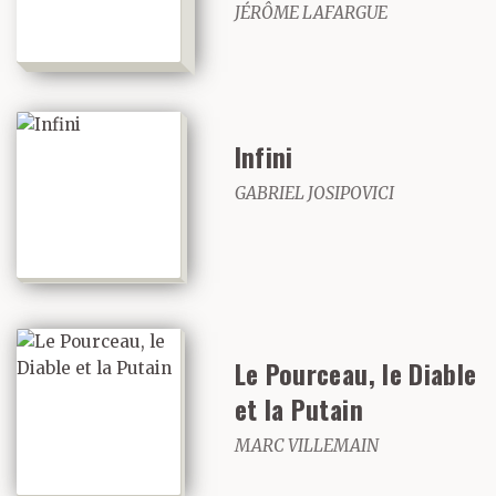
JÉRÔME LAFARGUE
Joseph a dit : Toute la
foutue nuit, oui.
Infini
GABRIEL JOSIPOVICI
Albert a dit : Pour ça, il
était pas ordinaire… un
original.
Le Pourceau, le Diable
Luke a dit : Original !
et la Putain
Bon sang, il avait viré
MARC VILLEMAIN