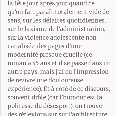
la tête jour après jour quand ce
qu’ils n’étaient plus
qu’on fait paraît totalement vidé de
autorisés par les
sens, sur les défaites quotidiennes,
sur le laxisme de l’administration,
fabricants d’œufs ?
sur la violence adolescente non
canalisée, des pages d’une
Albert a dit : C’est mon
modernité presque cruelle (ce
roman a 45 ans et il se passe dans un
jour de chance ! Un
autre pays, mais j’ai eu l’impression
double jaune !
de revivre une douloureuse
expérience). Et à côté de ce discours,
Joseph a dit : Qu’est-ce
souvent drôle (car l’humour est la
politesse du désespoir), on trouve
qu’ils deviennent
des réflexions sur sur l’architecture