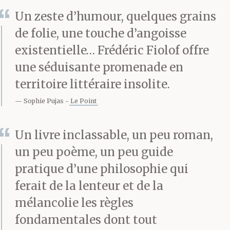
jamais vues. Il s’est
Un zeste d’humour, quelques grains
demandé s’il leur
de folie, une touche d’angoisse
existentielle… Frédéric Fiolof offre
ressemblait. Tout un
une séduisante promenade en
petit monde lui disait
territoire littéraire insolite.
salut, on t’attendait. Lui
Sophie Pujas
Le Point
n’attendait personne, il
Un livre inclassable, un peu roman,
glissait de plus en plus
un peu poème, un peu guide
bas et il a demandé au
pratique d’une philosophie qui
petit monde : Mais c’est
ferait de la lenteur et de la
mélancolie les règles
quand le fond ? Alors
fondamentales dont tout
toutes ces choses lui ont