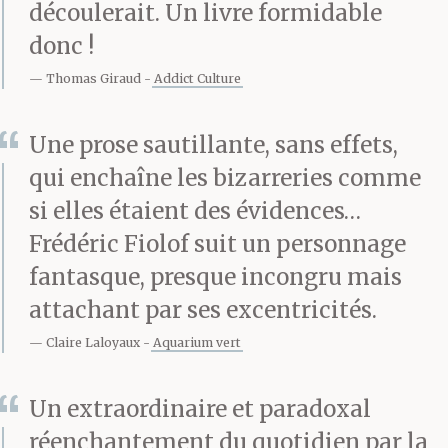
découlerait. Un livre formidable
répondu : Le fond, tu l’as
donc !
déjà touché, il est au-
Thomas Giraud
Addict Culture
dessus de toi. Détends-
Une prose sautillante, sans effets,
toi. Prends la vie sans
qui enchaîne les bizarreries comme
fond du bon côté.
si elles étaient des évidences…
Frédéric Fiolof suit un personnage
Voyage.
fantasque, presque incongru mais
attachant par ses excentricités.
Il arrive qu’il s’efforce
Claire Laloyaux
Aquarium vert
d’être celui qu’on
Un extraordinaire et paradoxal
voudrait qu’il soit. Il se
réenchantement du quotidien par la