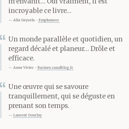
m’envahit… Oui vraiment, il est
genre de contentement.
incroyable ce livre…
Il y gagne une sorte de
Alix Geysels
Emplumeor
légèreté provisoire, pas
désagréable du tout.
Un monde parallèle et quotidien, un
regard décalé et planeur… Drôle et
Mais sa vieille peau
efficace.
s’ennuie au vestiaire,
Anne Vivier
Racines.canalblog.fr
elle lui manque et il ne
Une œuvre qui se savoure
repart pas sans elle.
tranquillement, qui se déguste en
prenant son temps.
Laurent Gourlay