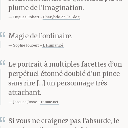
rend à un dîner, à une
plume de l’imagination.
soirée chez des amis, il
Hugues Robert
Charybde 27 : le Blog
accroche son cœur au
Magie de l’ordinaire.
porte-manteau et il fait
Sophie Joubert
L'Humanité
des phrases qui
tombent rondement
Le portrait à multiples facettes d’un
perpétuel étonné doublé d’un pince
dans la conversation. Il
sans rire […] un personnage très
sait flatter sans en
attachant.
avoir l’air, grincer ou
Jacques Josse
remue.net
pétiller quand il le faut.
Si vous ne craignez pas l’absurde, le
Il émet des signaux de