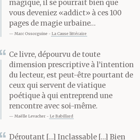
magique, il se pourrait bien que
joie ou de désespoir aux
vous deveniez «addict» à ces 100
moments opportuns :
pages de magie urbaine…
une joie jamais trop
Marc Ossorguine
La Cause littéraire
joyeuse et un désespoir
Ce livre, dépourvu de toute
encore plein de
dimension prescriptive à l’intention
ressources. Il se laisse
du lecteur, est peut-être pourtant de
ceux qui servent de viatique
glisser dans les scories
poétique à qui entreprend une
du tiramisu et il n’a pas
rencontre avec soi-même.
peur d’affronter la
Maëlle Levacher
Le Babillard
nature naturante. On le
Déroutant […] Inclassable […] Bien
trouve en forme et il y