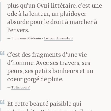
plus qu’un Ovni littéraire, c’est une
met les formes. Il
ode à la lenteur, un plaidoyer
éprouve à cela un
absurde pour le droit à marcher à
contentement un peu
l’envers.
Emmanuel Gédouin
Le tour du nombril
étrange, comme
détaché de lui-même
C’est des fragments d’une vie
mais pourtant bien réel.
d’homme. Avec ses travers, ses
peurs, ses petits bonheurs et un
Il se demande parfois si
coeur gorgé de pluie.
lorsqu’une femme
Tu lis quoi ?
simule le plaisir, elle ne
finit pas par éprouver ce
Et cette beauté paisible qui