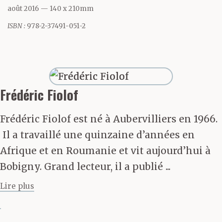
happé dans un monde
août 2016
— 140 x 210mm
plus bas et a pensé ça ne
ISBN :
978-2-37491-051-2
se peut pas. Mais il est
passé en-dessous, il
avait de la vase plein la
Frédéric Fiolof
bouche et il y avait là de
Frédéric Fiolof est né à Aubervilliers en 1966.
drôles de poissons au
Il a travaillé une quinzaine d’années en
regard grave et
Afrique et en Roumanie et vit aujourd’hui à
Bobigny. Grand lecteur, il a publié ...
millénaire et des tas de
Lire plus
petites bêtes de la nuit
qu’il n’avait encore