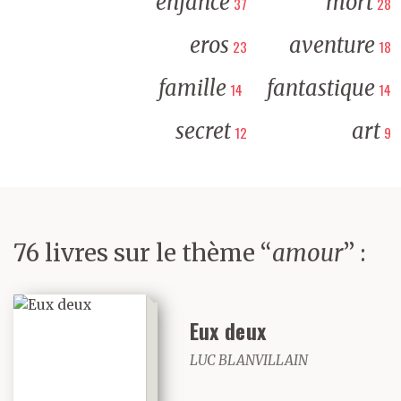
enfance
mort
37
28
eros
aventure
23
18
famille
fantastique
14
14
secret
art
12
9
76 livres sur le thème “
amour
” :
Eux deux
LUC BLANVILLAIN