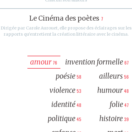
Le Cinéma des poètes
7
Dirigée par Carole Aurouet, elle propose des éclairages sur les
rapports qu’entretient la création littéraire avec le cinéma.
amour
invention formelle
76
67
poésie
ailleurs
58
56
violence
humour
53
48
identité
folie
48
47
politique
histoire
45
39