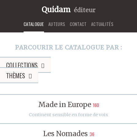
Quidam
éditeur
CATALOGUE
AUTEURS
CONTACT
ACTUALITÉS
PARCOURIR LE CATALOGUE PAR :
COLLECTIONS
THÈMES
Made in Europe
160
Continent sensible en forme de voix
Les Nomades
36