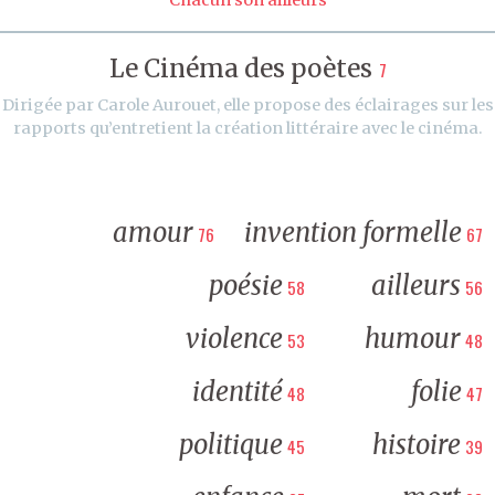
Le Cinéma des poètes
7
Dirigée par Carole Aurouet, elle propose des éclairages sur les
rapports qu’entretient la création littéraire avec le cinéma.
amour
invention formelle
76
67
poésie
ailleurs
58
56
violence
humour
53
48
identité
folie
48
47
politique
histoire
45
39