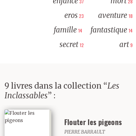
enfance
mort
37
28
eros
aventure
23
18
famille
fantastique
14
14
secret
art
12
9
9 livres dans la collection “
Les
Inclassables
” :
Flouter les pigeons
PIERRE BARRAULT