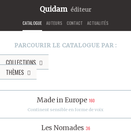
Quidam
éditeur
CATALOGUE
AUTEURS
CONTACT
ACTUALITÉS
PARCOURIR LE CATALOGUE PAR :
COLLECTIONS
THÈMES
Made in Europe
160
Continent sensible en forme de voix
Les Nomades
36