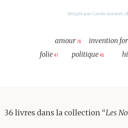
Dirigée par Carole Aurouet, el
amour
invention fo
76
folie
politique
hi
47
45
36 livres dans la collection “
Les N