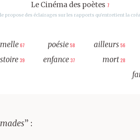
Le Cinéma des poètes
7
le propose des éclairages sur les rapports qu’entretient la créa
rmelle
poésie
ailleurs
67
58
56
stoire
enfance
mort
39
37
28
fa
omades
” :