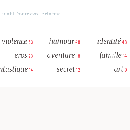
tion littéraire avec le cinéma.
violence
humour
identité
53
48
48
eros
aventure
famille
23
18
14
ntastique
secret
art
14
12
9