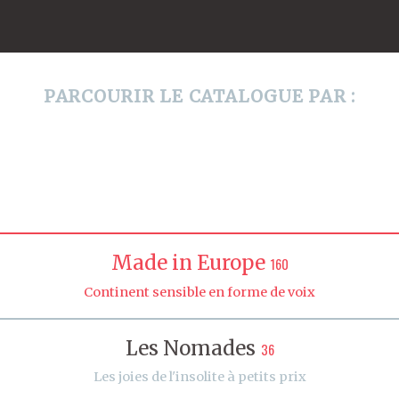
PARCOURIR LE CATALOGUE PAR :
Made in Europe
160
Continent sensible en forme de voix
Les Nomades
36
Les joies de l'insolite à petits prix