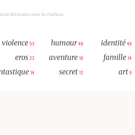
tion littéraire avec le cinéma.
violence
humour
identité
53
48
48
eros
aventure
famille
23
18
14
ntastique
secret
art
14
12
9