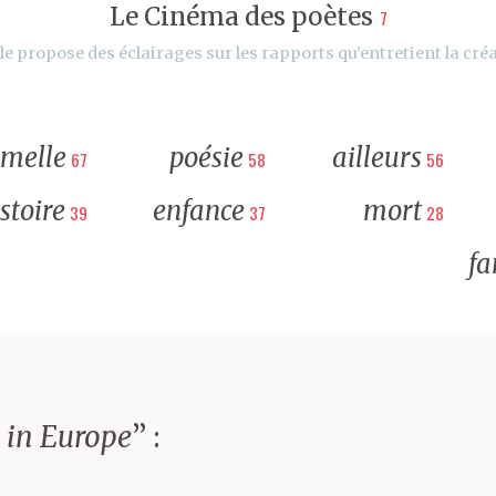
Le Cinéma des poètes
7
le propose des éclairages sur les rapports qu’entretient la créa
rmelle
poésie
ailleurs
67
58
56
stoire
enfance
mort
39
37
28
fa
in Europe
” :