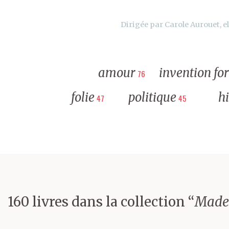
Dirigée par Carole Aurouet, el
amour
invention fo
76
folie
politique
hi
47
45
160 livres dans la collection “
Made 