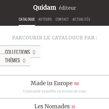
Quidam
éditeur
CATALOGUE
AUTEURS
CONTACT
ACTUALITÉS
PARCOURIR LE CATALOGUE PAR :
COLLECTIONS
THÈMES
Made in Europe
160
Continent sensible en forme de voix
Les Nomades
36