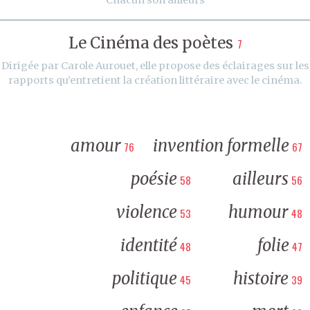
Le Cinéma des poètes
7
Dirigée par Carole Aurouet, elle propose des éclairages sur les
rapports qu’entretient la création littéraire avec le cinéma.
amour
invention formelle
76
67
poésie
ailleurs
58
56
violence
humour
53
48
identité
folie
48
47
politique
histoire
45
39