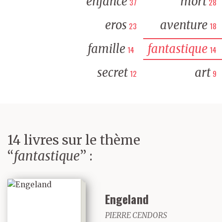
enfance
mort
37
28
eros
aventure
23
18
famille
fantastique
14
14
secret
art
12
9
14 livres sur le thème
“
fantastique
” :
Engeland
PIERRE CENDORS