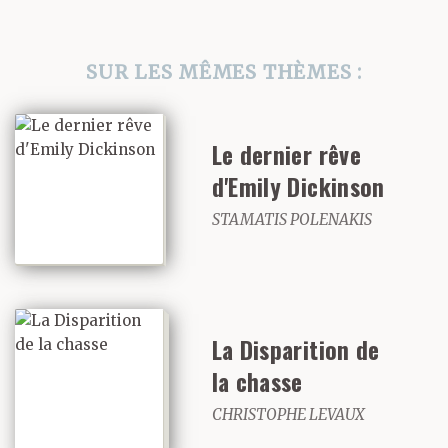
qu’elle sera de retour
demain matin au lever
SUR LES MÊMES THÈMES :
du jour : «En même
temps que l’autre.»
Le dernier rêve
d'Emily Dickinson
C’est un beau soleil
STAMATIS POLENAKIS
d’août qui s’achève
aujourd’hui. La femme
de Jean-Baptiste
La Disparition de
Simonin est belle. Elle
la chasse
CHRISTOPHE LEVAUX
est belle de cette beauté