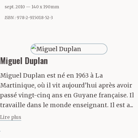
quelques ampoules
sept. 2010
— 140 x 190mm
d’adrénaline, des
ISBN :
978-2-915018-52-3
tranquillisants aussi et
la boîte à piqûres, sèche
et bleutée. Elle échange
Miguel Duplan
au loin quelques mots
Miguel Duplan est né en 1963 à La
avec sa mère, une
Martinique, où il vit aujourd’hui après avoir
banalité, ultimes
passé vingt-cinq ans en Guyane française. Il
travaille dans le monde enseignant. Il est a...
recommandations pour
Lire plus
le dîner des filles qui ne
sont pas encore