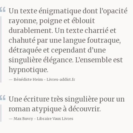
rentrées. Et elle
Un texte énigmatique dont l’opacité
s’esclaffe devant les
rayonne, poigne et éblouit
durablement. Un texte charrié et
mimiques du chat
chahuté par une langue foutraque,
installé sur le gros
détraquée et cependant d’une
canapé et tout en riant
singulière élégance. L’ensemble est
hypnotique.
recherche, fébrile, les
Bénédicte Heim
Livres-addict.fr
clés de la voiture et elle
s’énerve un peu et les
Une écriture très singulière pour un
agitant, retrouvées
roman atypique à découvrir.
enfin, raconte à sa mère
Max Buvry
Libraire Vaux Livres