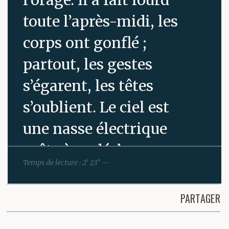
toute l’après-midi, les
corps ont gonflé ;
partout, les gestes
s’égarent, les têtes
s’oublient. Le ciel est
une nasse électrique
prête à se décharger.
Temps de lecture : 2’ 23” —
Quelque part une
PARTAGER
femme hurle « baisse le
Partager cette page