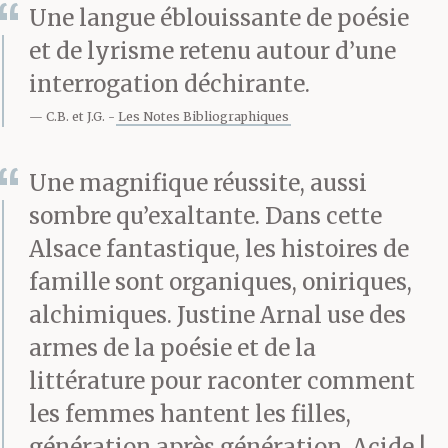
Une langue éblouissante de poésie
et de lyrisme retenu autour d’une
Affalé sur le cuir noir
interrogation déchirante.
élimé, les pieds sur la
C.B. et J.G.
Les Notes Bibliographiques
table basse où
s’entassent pêle-mêle
Une magnifique réussite, aussi
sombre qu’exaltante. Dans cette
quelques numéros de
La
Alsace fantastique, les histoires de
Vie,
le voilà déjà tout
famille sont organiques, oniriques,
entier tendu vers
alchimiques. Justine Arnal use des
armes de la poésie et de la
l’écran.
littérature pour raconter comment
les femmes hantent les filles,
Éric Richard aime les
génération après génération. Acide !