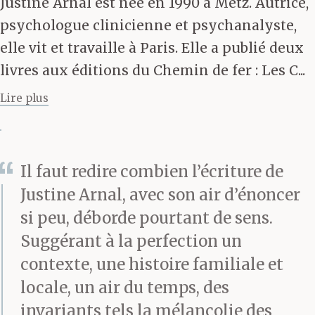
Justine Arnal est née en 1990 à Metz. Autrice,
paupières à peine
psychologue clinicienne et psychanalyste,
déprises de la nuit, son
elle vit et travaille à Paris. Elle a publié deux
livres aux éditions du Chemin de fer : Les C...
mari l’a annoncé : « Ce
Lire plus
soir le match est
décisif. » Hier aussi, il
l’était, et après-demain
Il faut redire combien l’écriture de
Justine Arnal, avec son air d’énoncer
il y en aura un autre qui
si peu, déborde pourtant de sens.
le sera aussi, mais
Suggérant à la perfection un
aujourd’hui c’est
contexte, une histoire familiale et
différent car
tout se joue
locale, un air du temps, des
invariants tels la mélancolie des