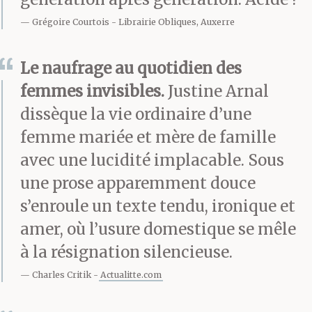
footballeurs. Non
Grégoire Courtois
Librairie Obliques, Auxerre
seulement « ils se font
Le naufrage au quotidien des
des couilles en or »,
femmes invisibles.
Justine Arnal
mais en plus ils en sont
dissèque la vie ordinaire d’une
fiers. Généralement,
femme mariée et mère de famille
avec une lucidité implacable. Sous
quand on a des couilles
une prose apparemment douce
en or, on les palpe
s’enroule un texte tendu, ironique et
discrètement sous la
amer, où l’usure domestique se mêle
à la résignation silencieuse.
table ou sur le compte
Charles Critik
Actualitte.com
secret d’un paradis