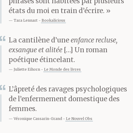
avec moi si tu veux. »
phrases sont habitées par plusieurs
états du moi en train d’écrire. »
Parfois, aussi, il
Tara Lennart
Bookalicious
impose : « Il faut
absolument que tu
La cantilène d’une
enfance recluse,
viennes voir ça, c’est un
exsangue et alitée
[…] Un roman
poétique étincelant.
chef d’œuvre. »
Juliette Eihorn
Le Monde des livres
Éric Richard autorise,
L’âpreté des ravages psychologiques
de l’enfermement domestique des
contraint ou empêche.
femmes.
C’est l’homme. C’est le
Véronique Cassarin-Grand
Le Nouvel Obs
père.