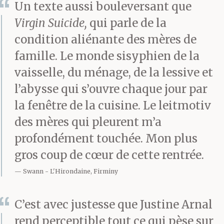
fiscal. Qui d’autre que
Un texte aussi bouleversant que
les footballeurs
Virgin Suicide,
qui parle de la
condition aliénante des mères de
assument leurs couilles
famille. Le monde sisyphien de la
en or devant les
vaisselle, du ménage, de la lessive et
caméras ? Hein, qui
l’abysse qui s’ouvre chaque jour par
d’autre ?
la fenêtre de la cuisine. Le leitmotiv
des mères qui pleurent m’a
profondément touchée. Mon plus
Chaque fois qu’Éric
gros coup de cœur de cette rentrée.
Richard va quelque
Swann
L'Hirondaine, Firminy
part, il se demande :
Y-
C’est avec justesse que Justine Arnal
a-t-il, par ici, une paire de
rend perceptible tout ce qui pèse sur