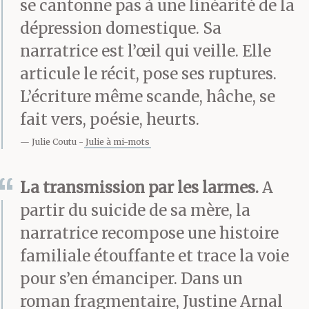
se cantonne pas à une linéarité de la
négociées).
dépression domestique. Sa
narratrice est l’œil qui veille. Elle
Éric Richard s’y connaît
articule le récit, pose ses ruptures.
en télé, il sait ce qu’il
L’écriture même scande, hâche, se
fait vers, poésie, heurts.
faut regarder. Les
Julie Coutu
Julie à mi-mots
femmes de son foyer ne
cherchent pas à le
La transmission par les larmes.
A
partir du suicide de sa mère, la
contredire. Par
narratrice recompose une histoire
lassitude, désintérêt,
familiale étouffante et trace la voie
résignation – un peu
pour s’en émanciper. Dans un
tout cela à la fois – elles
roman fragmentaire, Justine Arnal