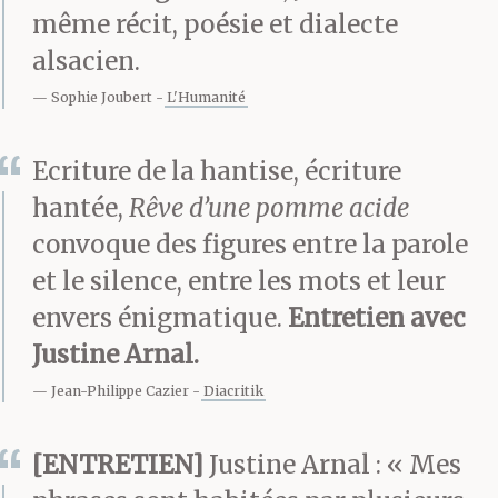
même récit, poésie et dialecte
ne se battent pas. Elles
alsacien.
savent : quoi qu’elles
Sophie Joubert
L'Humanité
disent, l’homme est
prioritaire pour la télé.
Ecriture de la hantise, écriture
hantée,
Rêve d’une pomme acide
Elles préfèrent faire
convoque des figures entre la parole
autre chose, même si
et le silence, entre les mots et leur
autre chose n’est rien.
envers énigmatique.
Entretien avec
Justine Arnal.
Parfois Éric propose à
Jean-Philippe Cazier
Diacritik
sa femme, à ses filles :
« Tu peux regarder ça
[ENTRETIEN]
Justine Arnal : « Mes