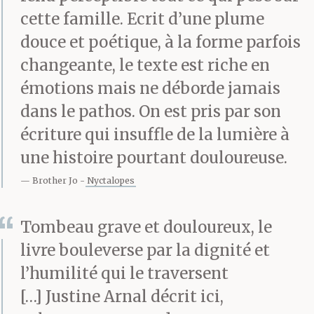
couilles en or ?
À force de
cette famille. Ecrit d’une plume
passer son temps à
douce et poétique, à la forme parfois
changeante, le texte est riche en
chercher comment s’en
émotions mais ne déborde jamais
faire, il finit par en
dans le pathos. On est pris par son
voir partout.
écriture qui insuffle de la lumière à
une histoire pourtant douloureuse.
Brother Jo
Nyctalopes
Tombeau grave et douloureux, le
livre bouleverse par la dignité et
l’humilité qui le traversent
[…] Justine Arnal décrit ici,