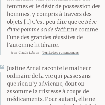
dans le match de ce soir,
femmes et le désir de possession des
Éric Richard ne veut pas
hommes, y compris à travers des
rater ça. Il a averti sa
objets […] C’est peu dire que ce
Rêve
femme et ses trois
d’une pomme acide
s’affirme comme
l’une des grandes réussites de
filles : « Ce soir, c’est
l’automne littéraire.
moi qui ai la télé. »
Jean-Claude Lebrun
Territoires romanesques
D’habitude il ne
Justine Arnal raconte le malheur
prévient pas, mais cela
ordinaire de la vie qui passe sans
ne l’empêche pas de
que rien n’y advienne, dont on
l’avoir (sauf exceptions
assomme la tristesse à coups de
– rares, âprement
médicaments. Pour autant, elle ne