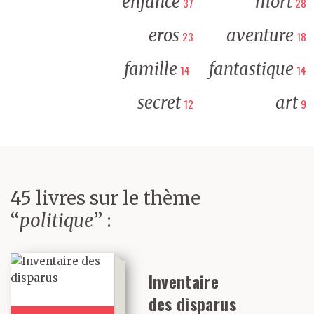
enfance
mort
37
28
eros
aventure
23
18
famille
fantastique
14
14
secret
art
12
9
45 livres sur le thème
“
politique
” :
Inventaire
des disparus