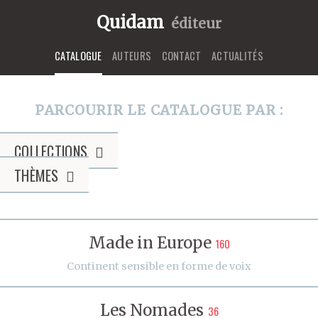
Quidam
éditeur
CATALOGUE
AUTEURS
CONTACT
ACTUALITÉS
PARCOURIR LE CATALOGUE PAR :
COLLECTIONS
THÈMES
Made in Europe
160
Continent sensible en forme de voix
Les Nomades
36