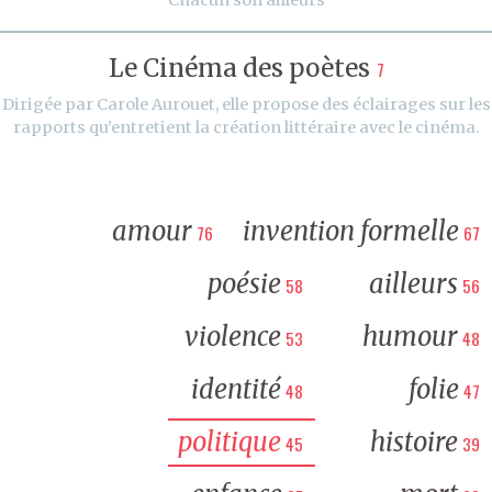
Le Cinéma des poètes
7
Dirigée par Carole Aurouet, elle propose des éclairages sur les
rapports qu’entretient la création littéraire avec le cinéma.
amour
invention formelle
76
67
poésie
ailleurs
58
56
violence
humour
53
48
identité
folie
48
47
politique
histoire
45
39