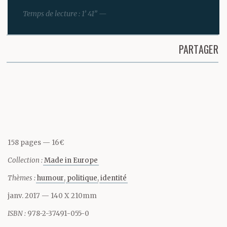
conquérir un monde qui
Temps de lecture : 1’ 41” —
déjà leur
appartient. Elle a pour
PARTAGER
mission d’étancher leur
Partager cette page
soif de gouverner
mais elle voit déjà, rien
qu’à leurs postures,
158 pages
16€
membres jetés
Collection :
Made in Europe
en travers elle et têtes
Thèmes :
humour
politique
identité
écrasées d’ennui
janv. 2017
— 140 X 210mm
anticipé sur des
ISBN :
978-2-37491-055-0