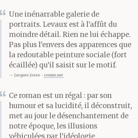
séparait le
Une inénarrable galerie de
professionnel du privé
portraits. Levaux est à l’affût du
a, lui a-t-on dit, été
moindre détail. Rien ne lui échappe.
comblé à grands coups
Pas plus l’envers des apparences que
la redoutable peinture sociale (fort
de pelles capitalistes,
écaillée) qu’il saisit sur le motif.
une de celles-là même
Jacques Josse
remue.net
qu’elle tient peut-être
entre les mains en
Ce roman est un régal : par son
humour et sa lucidité, il déconstruit,
ce moment, elle sait pas
met au jour le désenchantement de
trop, peu importe : une
notre époque, les illusions
glaire a coulé dans sa
véhiculées par l’idéologie