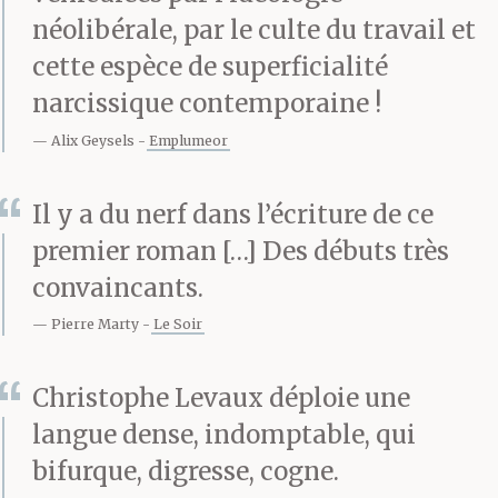
gorge, elle la racle d’un
néolibérale, par le culte du travail et
cette espèce de superficialité
petit toussotement et
narcissique contemporaine !
tente de l’engloutir avec
Alix Geysels
Emplumeor
ces idées pénibles qui la
Il y a du nerf dans l’écriture de ce
tourmentent avant de
premier roman […] Des débuts très
prendre la parole.
convaincants.
La salle est presque
Pierre Marty
Le Soir
comble, ça froufroute du
Christophe Levaux déploie une
manteau, ça bourdonne
langue dense, indomptable, qui
de chuchotis, on ferme
bifurque, digresse, cogne.