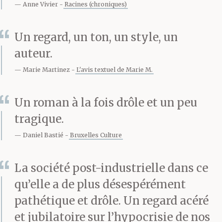
la porte, le silence
Anne Vivier
Racines (chroniques)
se fait, elle frissonne un
Un regard, un ton, un style, un
peu, ferme les yeux :
auteur.
elle se rappelle le petit
Marie Martinez
L'avis textuel de Marie M.
Jésus dans le ciel, tous
Un roman à la fois drôle et un peu
les sacrifices qu’il a pas
tragique.
dû faire, lui, pour
Daniel Bastié
Bruxelles Culture
arracher sa toute
relative
La société post-industrielle dans ce
qu’elle a de plus désespérément
accréditation lorsqu’il
pathétique et drôle. Un regard acéré
officiait sur Terre.
et jubilatoire sur l’hypocrisie de nos