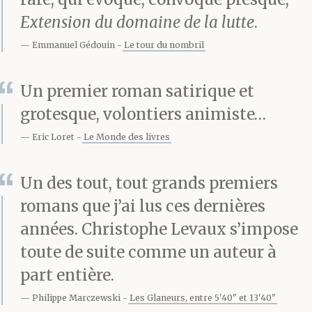
dogme, elle en concède
Extension du domaine de la lutte
.
l’inanité, et la
Emmanuel Gédouin
Le tour du nombril
sienne propre par la
même occasion. Elle
Un premier roman satirique et
grotesque, volontiers animiste…
sera taxée
Eric Loret
Le Monde des livres
d’imposture, mettra en
péril son contrat, sa
Un des tout, tout grands premiers
réputation, sa
romans que j’ai lus ces dernières
années. Christophe Levaux s’impose
clientèle, son emploi, sa
toute de suite comme un auteur à
vie toute entière même,
part entière.
puisque le fossé qui
Philippe Marczewski
Les Glaneurs, entre 5'40" et 13'40"