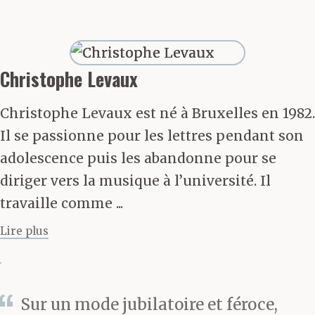
poings menaçants,
qu’ils n’espèrent rien
apprendre ici. Elle
Christophe Levaux
va devoir redoubler
Christophe Levaux est né à Bruxelles en 1982.
d’exaltation, de fougue,
Il se passionne pour les lettres pendant son
de tendresse et
adolescence puis les abandonne pour se
diriger vers la musique à l’université. Il
de conviction pour
travaille comme ...
devenir leur égérie, leur
Lire plus
guide, leur
berger, avant de
pouvoir les lâcher à leur
Sur un mode jubilatoire et féroce,