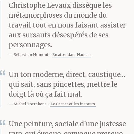
Christophe Levaux dissèque les
tour en rase
métamorphoses du monde du
campagne conduire
travail tout en nous faisant assister
leurs propres
aux sursauts désespérés de ses
personnages.
troupeaux. De ces
Sébastien Homont
En attendant Nadeau
jeunes loups, elle a pour
mission de faire des
Un ton moderne, direct, caustique…
pasteurs.
qui sait, sans pincettes, mettre le
doigt là où ça fait mal.
Elle se rassemble, elle
Michel Torrekens
Le Carnet et les instants
se concentre. Si elle
échoue à incarner le
Une peinture, sociale d’une justesse
rare, qui évoque, convoque presque,