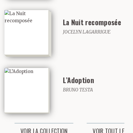
Peintes en bleu pâle ou
badigeonnées de blanc,
La Nuit recomposée
des chambres aux
JOCELYN LAGARRIGUE
rideaux de mousseline
masquant l’extérieur.
Qui ne préservaient que
L’Adoption
des secrets dans
BRUNO TESTA
lesquels toute mère
aurait pu fourrer le nez
en ouvrant un tiroir.
VOIR LA COLLECTION
VOIR TOUT LE