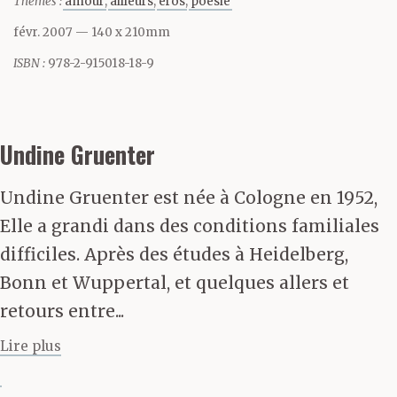
Thèmes :
amour
ailleurs
eros
poésie
faudrait perdre ou
févr. 2007
— 140 x 210mm
préserver une virginité.
ISBN :
978-2-915018-18-9
Qui plus est, la virginité
est morte. Elle est
Undine Gruenter
morte sans qu’il n’y
Undine Gruenter est née à Cologne en 1952,
paraisse pendant les
Elle a grandi dans des conditions familiales
années soixante du
difficiles. Après des études à Heidelberg,
Bonn et Wuppertal, et quelques allers et
vingtième siècle. Sa
retours entre...
mort n’a pas été
Lire plus
accompagnée de