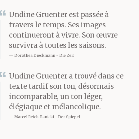
phrases pompeuses
comme celle de ce Dieu
Undine Gruenter est passée à
travers le temps. Ses images
soi-disant mort et qui,
continueront à vivre. Son œuvre
pourtant, toujours se
survivra à toutes les saisons.
relevait, tel un
Dorothea Dieckmann
Die Zeit
démiurge, et
Undine Gruenter a trouvé dans ce
remplissait les églises.
texte tardif son ton, désormais
Son dernier voyage s’est
incomparable, un ton léger,
fait sans fanfare, sans
élégiaque et mélancolique.
étendards ni drapeaux.
Marcel Reich-Ranicki
Der Spiegel
Nous l’avons congédiée