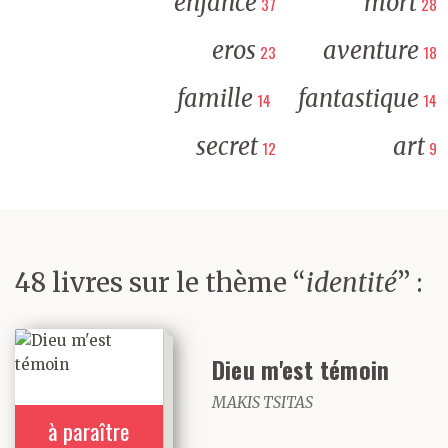
enfance
mort
37
28
eros
aventure
23
18
famille
fantastique
14
14
secret
art
12
9
48 livres sur le thème “
identité
” :
Dieu m'est témoin
MAKIS TSITAS
à paraître