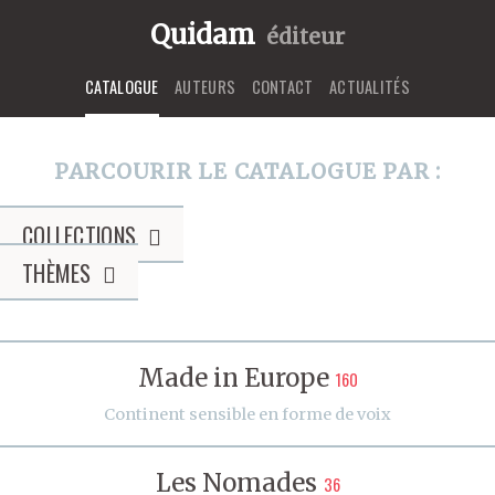
Quidam
éditeur
CATALOGUE
AUTEURS
CONTACT
ACTUALITÉS
PARCOURIR LE CATALOGUE PAR :
COLLECTIONS
THÈMES
Made in Europe
160
Continent sensible en forme de voix
Les Nomades
36