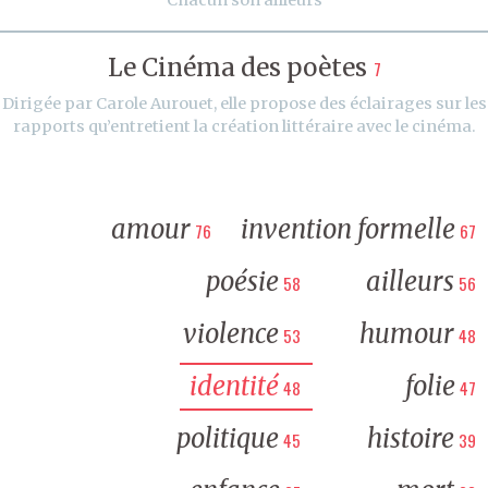
Le Cinéma des poètes
7
Dirigée par Carole Aurouet, elle propose des éclairages sur les
rapports qu’entretient la création littéraire avec le cinéma.
amour
invention formelle
76
67
poésie
ailleurs
58
56
violence
humour
53
48
identité
folie
48
47
politique
histoire
45
39