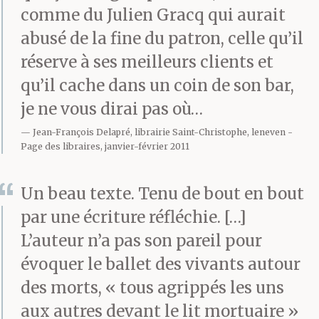
comme du Julien Gracq qui aurait
menace ou s’apaise
abusé de la fine du patron, celle qu’il
selon l’humeur. Au
réserve à ses meilleurs clients et
havre, où vin, bière et
qu’il cache dans un coin de son bar,
je ne vous dirai pas où…
alcools forts coulent en
Jean-François Delapré, librairie Saint-Christophe, leneven
continu, tous le
Page des libraires, janvier-février 2011
nomment « capitaine ».
Un beau texte. Tenu de bout en bout
L’appellation revêt des
par une écriture réfléchie. […]
allures de titre. Et c’est
L’auteur n’a pas son pareil pour
bien ainsi qu’il faut la
évoquer le ballet des vivants autour
des morts, « tous agrippés les uns
prendre.
aux autres devant le lit mortuaire »