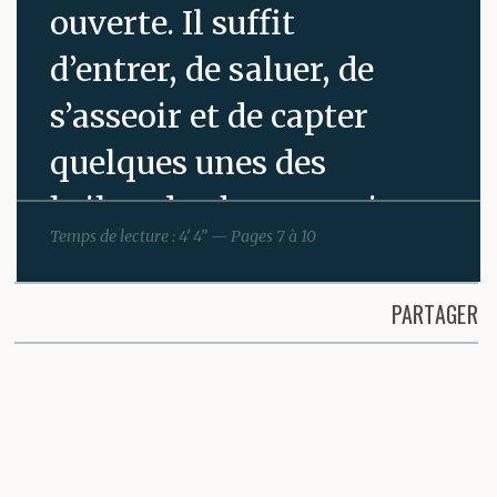
ouverte. Il suffit
d’entrer, de saluer, de
s’asseoir et de capter
quelques unes des
bribes de phrases qui
Temps de lecture : 4’ 4” — Pages 7 à 10
volent au ras du
comptoir. Entre six et
PARTAGER
huit, il se pose,
Partager cette page
s’accoude, fidèle, exact
au rendez-vous. Pedro
lui sert des doubles à