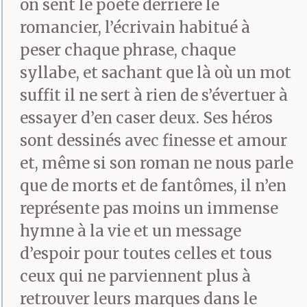
on sent le poète derrière le
verre de whisky à la
romancier, l’écrivain habitué à
main, face au large,
peser chaque phrase, chaque
dans le silence d’un
syllabe, et sachant que là où un mot
salon au fond duquel
suffit il ne sert à rien de s’évertuer à
essayer d’en caser deux. Ses héros
trois planches adossées
sont dessinés avec finesse et amour
au mur et chargées
et, même si son roman ne nous parle
chacune de plusieurs
que de morts et de fantômes, il n’en
centaines de livres
représente pas moins un immense
hymne à la vie et un message
tachés, jaunis, écornés
d’espoir pour toutes celles et tous
forment ce qu’il appelle
ceux qui ne parviennent plus à
sa bibliothèque.
retrouver leurs marques dans le