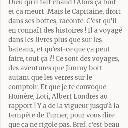
Dieu qu’il fait chaud ! Alors ça boit
vents fous et que tu
et ça meurt. Mais le Capitaine, droit
finisses aplati, rétamé,
dans ses bottes, raconte. C’est qu’il
réduit en becquetées
en connaît des histoires ! Il a voyagé
dans les livres plus que sur les
fines idéales pour le
bateaux, et qu’est-ce que ça peut
hors d’œuvre des
faire, tout ça ?! Ce sont des voyages,
goélands nichant sur
des aventures que Jimmy boit
autant que les verres sur le
l’île d’en face ».
comptoir. Et que je te convoque
Homère, Loti, Albert Londres au
Il murmure, tonne,
rapport ! Y a de la vigueur jusqu’à la
s’amuse, pleure,
tempête de Turner, pour vous dire
que ça ne rigole pas. Bref, c’est beau
s’énerve, se crispe,