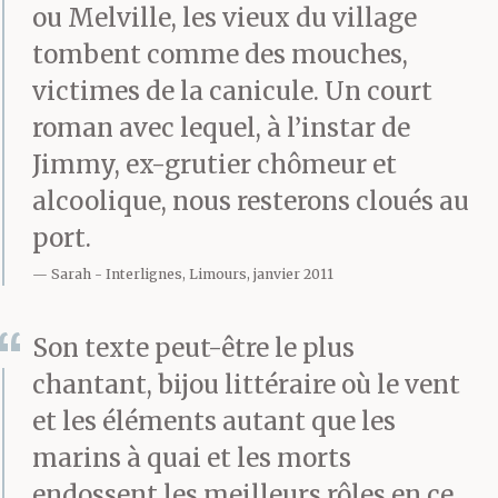
au millimètre près,
ou Melville, les vieux du village
blocs de pierre,
tombent comme des mouches,
victimes de la canicule. Un court
parpaings, poutrelles et
roman avec lequel, à l’instar de
plaques métalliques sur
Jimmy, ex-grutier chômeur et
le chantier en cours.
alcoolique, nous resterons cloués au
Mais un jour ses mains
port.
Sarah
Interlignes, Limours, janvier 2011
se mirent à trembler et
les manettes à se
Son texte peut-être le plus
dérober sous elles. Il fut
chantant, bijou littéraire où le vent
et les éléments autant que les
interdit de cabine, muté
marins à quai et les morts
à terre et licencié peu
endossent les meilleurs rôles en ce