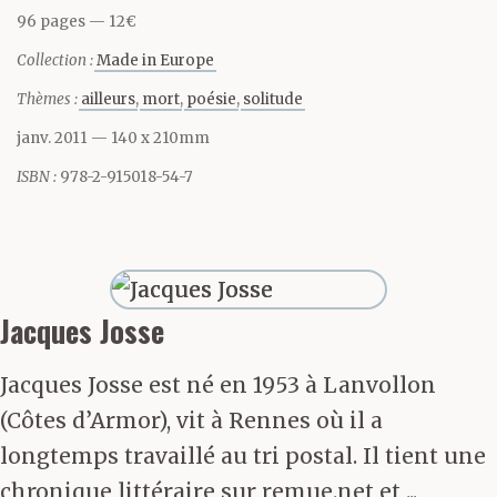
96 pages
12€
intervalles réguliers.
Collection :
Made in Europe
Lui, il boit, s’essuie les
Thèmes :
ailleurs
mort
poésie
solitude
lèvres, parle, s’arrête,
janv. 2011
— 140 x 210mm
réfléchit, reparle.
ISBN :
978-2-915018-54-7
D’emblée, sa stature en
impose. C’est un bloc.
Un massif teigneux
Jacques Josse
doté d’une force de
Jacques Josse est né en 1953 à Lanvollon
cheval, disent les rares
(Côtes d’Armor), vit à Rennes où il a
qui s’y sont frottés.
longtemps travaillé au tri postal. Il tient une
chronique littéraire sur remue.net et ...