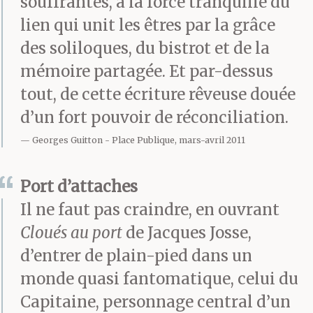
souffrantes, à la force tranquille du
plus s’alimenter mais
lien qui unit les êtres par la grâce
ils l’ont mise sous
des soliloques, du bistrot et de la
mémoire partagée. Et par-dessus
perfusion. Il n’est pas
tout, de cette écriture rêveuse douée
inquiet. A l’hôpital, le
d’un fort pouvoir de réconciliation.
personnel veille. Elle se
Georges Guitton
Place Publique, mars-avril 2011
trouve entre de bonnes
Port d’attaches
mains. Se nourrit d’eau,
Il ne faut pas craindre, en ouvrant
de sucre et de
Cloués au port
de Jacques Josse,
vitamines. Quant à lui,
d’entrer de plain-pied dans un
à part les tremblements
monde quasi fantomatique, celui du
Capitaine, personnage central d’un
de plus en plus marqués