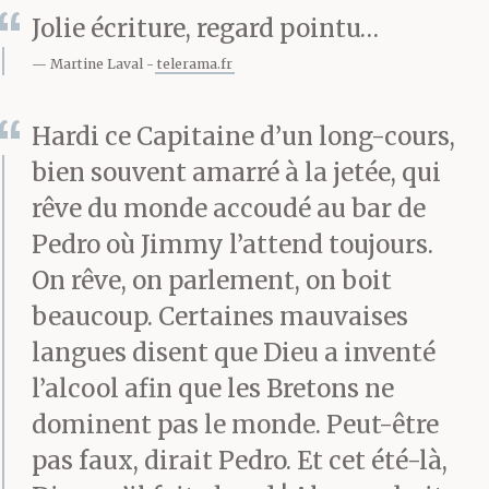
lui tape sur l’épaule. Se
Jolie écriture, regard pointu…
remémore de vieux
Martine Laval
telerama.fr
épisodes :
Hardi ce Capitaine d’un long-cours,
bien souvent amarré à la jetée, qui
«Jimmy, du temps où tu
rêve du monde accoudé au bar de
tournoyais dans les airs
Pedro où Jimmy l’attend toujours.
On rêve, on parlement, on boit
comme un oiseau en
beaucoup. Certaines mauvaises
cage, on avait peur,
langues disent que Dieu a inventé
nous ici, que la
l’alcool afin que les Bretons ne
mécanique soudain
dominent pas le monde. Peut-être
pas faux, dirait Pedro. Et cet été-là,
défaille à cause des