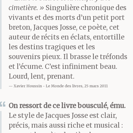
cimetière. »
Singulière chronique des
part ou morts natifs du
vivants et des morts d’un petit port
coin, avec lesquels il a
breton, Jacques Josse, ce poète, cet
instauré depuis des
auteur de récits en éclats, entortille
les destins tragiques et les
lustres un dialogue à
souvenirs pieux. Il brasse le tréfonds
distance. Ces longs
et l’écume. C’est infiniment beau.
colloques, seul à seul
Lourd, lent, prenant.
avec les ombres, n’ont
Xavier Houssin
Le Monde des livres, 25 mars 2011
pas vraiment de fin. Il
On ressort de ce livre bousculé, ému.
les poursuit, tard le soir,
Le style de Jacques Josse est clair,
de retour chez lui, un
précis, mais aussi riche et musical :