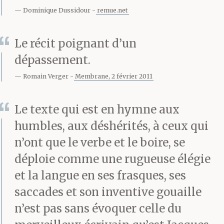
il égrène, distille,
Dominique Dussidour
remue.net
dispatche, il semble
Le récit poignant d’un
difficile de
dépassement.
l’interrompre. Il ne
Romain Verger
Membrane, 2 février 2011
s’arrête que pour se
Le texte qui est en hymne aux
désaltérer et pour
humbles, aux déshérités, à ceux qui
s’éponger le front.
n’ont que le verbe et le boire, se
déploie comme une rugueuse élégie
et la langue en ses frasques, ses
Assis près de lui, un
saccades et son inventive gouaille
autre, un du genre
n’est pas sans évoquer celle du
gringalet, un plus que