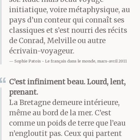
le mieux…
initiatique, voire métaphysique, au
pays d’un conteur qui connaît ses
« Hum, hum », lâche le
classiques et s’est nourri des récits
de Conrad, Melville ou autre
capitaine qui, peignant
écrivain-voyageur.
du plat du pouce la
Sophie Patois
Le français dans le monde, mars-avril 2011
broussaille de ses
sourcils, débute alors
C’est infiniment beau. Lourd, lent,
prenant.
son monologue. Il
La Bretagne demeure intérieure,
s’exprime à demi-mot.
même au bord de la mer. C’est
Part d’un rien. Une idée,
comme un poids de terre que l’eau
n’engloutit pas. Ceux qui partent
un hasard, un lieu, un