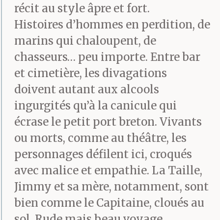
récit au style âpre et fort.
du matin, ce qui l’oblige
Histoires d’hommes en perdition, de
à soutirer, sitôt levé,
marins qui chaloupent, de
chasseurs… peu importe. Entre bar
deux ou trois verres de
et cimetière, les divagations
suite au cubi, sinon il ne
doivent autant aux alcools
pourrait déjeuner sans
ingurgités qu’à la canicule qui
renverser son bol ni se
écrase le petit port breton. Vivants
ou morts, comme au théâtre, les
raser sans s’entailler les
personnages défilent ici, croqués
joues, à part ces petits
avec malice et empathie. La Taille,
désagréments
Jimmy et sa mère, notamment, sont
quotidiens, tout va pour
bien comme le Capitaine, cloués au
sol. Rude mais beau voyage