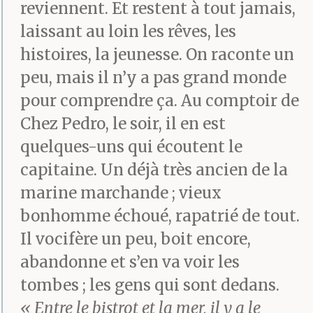
reviennent. Et restent à tout jamais,
livre, un nom lui
laissant au loin les rêves, les
traversent la tête et le
histoires, la jeunesse. On raconte un
voilà lancé. Il ne parle
peu, mais il n’y a pas grand monde
pour comprendre ça. Au comptoir de
presque pas de lui.
Chez Pedro, le soir, il en est
Préfère, la plupart du
quelques-uns qui écoutent le
temps, convoquer les
capitaine. Un déjà très ancien de la
autres, les invisibles,
marine marchande ; vieux
bonhomme échoué, rapatrié de tout.
ceux qui jadis
Il vocifère un peu, boit encore,
s’activèrent au bord
abandonne et s’en va voir les
d’un formica usé,
tombes ; les gens qui sont dedans.
« Entre le bistrot et la mer, il y a le
écrivains sortis de nulle