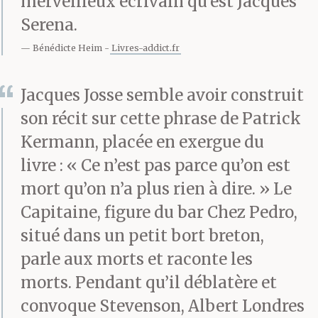
merveilleux écrivain qu’est Jacques
maigre, un squelettique
Serena.
au menton plat qui
Bénédicte Heim
Livres-addict.fr
culmine à peine à 1m 60
Jacques Josse semble avoir construit
du sol et qui s’appelle
son récit sur cette phrase de Patrick
Jimmy, a l’air de boire
Kermann, placée en exergue du
livre : « Ce n’est pas parce qu’on est
ses paroles. Un temps,
mort qu’on n’a plus rien à dire. » Le
celui-ci fut grutier au-
Capitaine, figure du bar Chez Pedro,
dessus du nouveau port,
situé dans un petit bort breton,
parle aux morts et raconte les
visionnant le paysage
morts. Pendant qu’il déblatère et
d’en haut et déposant,
convoque Stevenson, Albert Londres