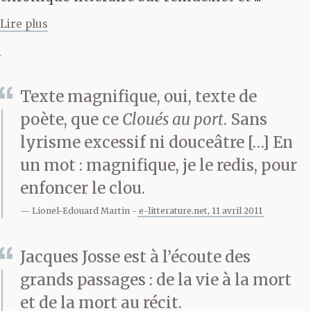
Visage oblong,
Lire plus
pommettes saillantes,
œil aux aguets, il parait
capable de saisir en un
Texte magnifique, oui, texte de
instant les détails
poète, que ce
Cloués au port
. Sans
lyrisme excessif ni douceâtre […] En
infimes qui surgissent,
un mot : magnifique, je le redis, pour
se trament, se nouent
enfoncer le clou.
tout autour. Il possède
Lionel-Edouard Martin
e-litterature.net, 11 avril 2011
en outre de nombreuses
Jacques Josse est à l’écoute des
histoires en réserve.
grands passages : de la vie à la mort
Quand il se lance, quand
et de la mort au récit.