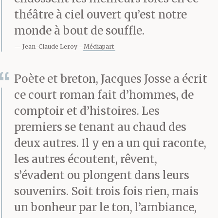
après. On mit
théâtre à ciel ouvert qu’est notre
l’inattendue survenue
monde à bout de souffle.
de la tremblote sur le
Jean-Claude Leroy
Médiapart
compte de l’alcool.
Poète et breton, Jacques Josse a écrit
Depuis, il vivote et
ce court roman fait d’hommes, de
circule à mobylette d’un
comptoir et d’histoires. Les
premiers se tenant au chaud des
hameau l’autre.
deux autres. Il y en a un qui raconte,
les autres écoutent, rêvent,
Le palabreur apprécie ce
s’évadent ou plongent dans leurs
souvenirs. Soit trois fois rien, mais
frêle acolyte. Il aime sa
un bonheur par le ton, l’ambiance,
retenue, sa discrétion et