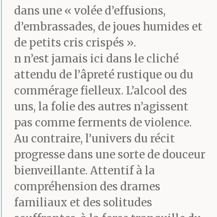
dans une « volée d’effusions,
Il débarque en fin
d’embrassades, de joues humides et
de petits cris crispés ».
d’après-midi. Il entre,
n n’est jamais ici dans le cliché
accroche veste et
attendu de l’âpreté rustique ou du
casquette à la patère et
commérage fielleux. L’alcool des
va s’installer au bar. Il
uns, la folie des autres n’agissent
pas comme ferments de violence.
pose son tabouret à côté
Au contraire, l’univers du récit
de celui de l’ex-grutier.
progresse dans une sorte de douceur
Demande si tout va
bienveillante. Attentif à la
bien. Jimmy répond que
compréhension des drames
familiaux et des solitudes
oui. Sa mère ne peut