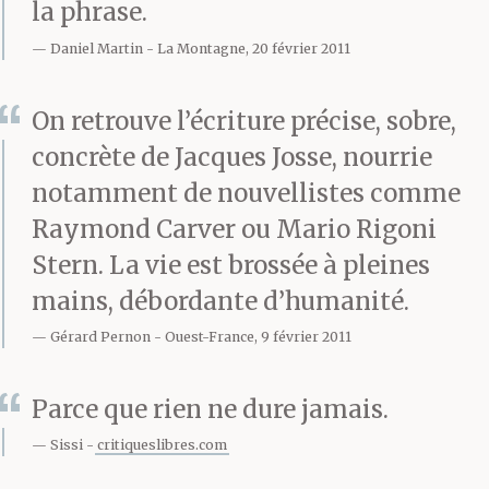
la phrase.
son sens de l’écoute. A
Daniel Martin
La Montagne, 20 février 2011
soixante-quinze ans, il
On retrouve l’écriture précise, sobre,
compte à son actif,
concrète de Jacques Josse, nourrie
outre l’âge et la carrure,
notamment de nouvellistes comme
une flopée de voyages,
Raymond Carver ou Mario Rigoni
de lectures et de rêves
Stern. La vie est brossée à pleines
mains, débordante d’humanité.
plus ou moins éveillés
Gérard Pernon
Ouest-France, 9 février 2011
que son voisin ne peut
espérer atteindre. Il lui
Parce que rien ne dure jamais.
parle en particulier. Il
Sissi
critiqueslibres.com