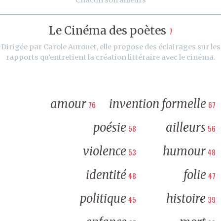
Le Cinéma des poètes
7
Dirigée par Carole Aurouet, elle propose des éclairages sur les
rapports qu’entretient la création littéraire avec le cinéma.
amour
invention formelle
76
67
poésie
ailleurs
58
56
violence
humour
53
48
identité
folie
48
47
politique
histoire
45
39