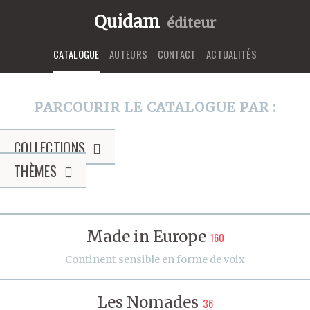
Quidam
éditeur
CATALOGUE
AUTEURS
CONTACT
ACTUALITÉS
PARCOURIR LE CATALOGUE PAR :
COLLECTIONS
THÈMES
Made in Europe
160
Continent sensible en forme de voix
Les Nomades
36