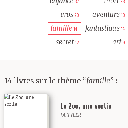
enfance
mort
37
28
eros
aventure
23
18
famille
fantastique
14
14
secret
art
12
9
14 livres sur le thème “
famille
” :
Le Zoo, une sortie
J.A. TYLER