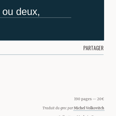
e ou deux,
e plein la
mon petit
PARTAGER
a gonzesse,
 l’ont ligoté
ser au
la séquence.
190 pages
20€
Traduit du grec par
Michel Volkovitch