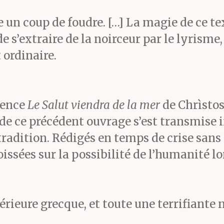
, ni elle ni les enfants. Tàs
 un coup de foudre. […] La magie de ce te
ne s’est pas écrasé. Il a c
e s’extraire de la noirceur par le lyrisme
 ordinaire.
, de nous affoler tous.
ience
Le Salut viendra de la mer
de Chrìsto
de ce précédent ouvrage s’est transmise in
vait, que Xellinàkis avait fa
radition. Rédigés en temps de crise sans q
’a parlé, nous autres ou le
issées sur la possibilité de l’humanité lo
 après, pas un mot. Qui au
térieure grecque, et toute une terrifian
afia, pas les conneries qu’o