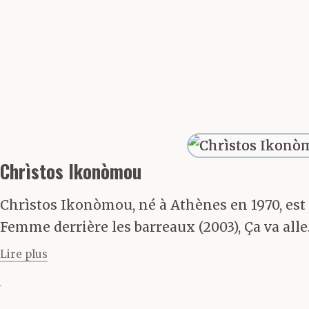
Une semaine à 
par les brosse
Manolios dans
voir. C’est là 
taillée avec les
Chrìstos Ikonòmou
menacé, comme q
Chrìstos Ikonòmou, né à Athènes en 1970, est jo
Femme derrière les barreaux (2003), Ça va alle..
qu’il prévoyait —
Lire plus
tout déballer su