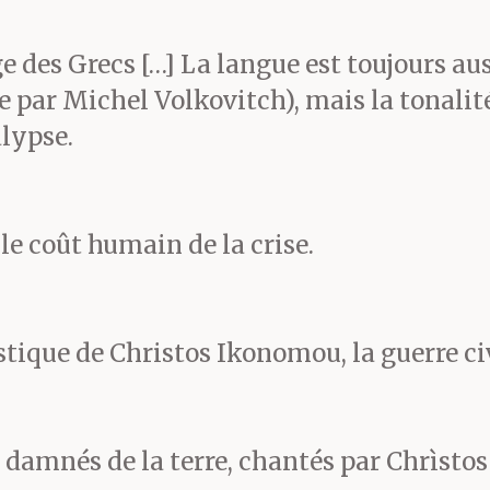
 main, flingues, on se cro
des Grecs […] La langue est toujours auss
es, tu es foutu. Relève la t
par Michel Volkovitch), mais la tonalité
lypse.
je t’en parle aujourd’hui, c’
ne n’entend et que les par
e coût humain de la crise.
inon pas un mot, rien.
tique de Christos Ikonomou, la guerre ci
ut ça ? Pour rien. Groupem
 damnés de la terre, chantés par Chrìsto
seaux de consommateurs, pr