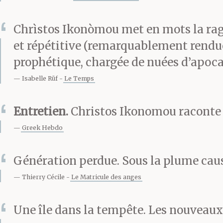
télé. Hommes de
Chrìstos Ikonòmou met en mots la rage 
parrain
. Tu parl
et répétitive (remarquablement rendue 
prophétique, chargée de nuées d’apoca
coupe. Et si moi 
Isabelle Rüf
Le Temps
nuit que person
Entretien.
Christos Ikonomou raconte l
avec le vent. S
Greek Hebdo
Génération perdue. Sous la plume caus
Thierry Cécile
Le Matricule des anges
Et pourquoi to
Une île dans la tempête. Les nouveaux
solidaires, ré