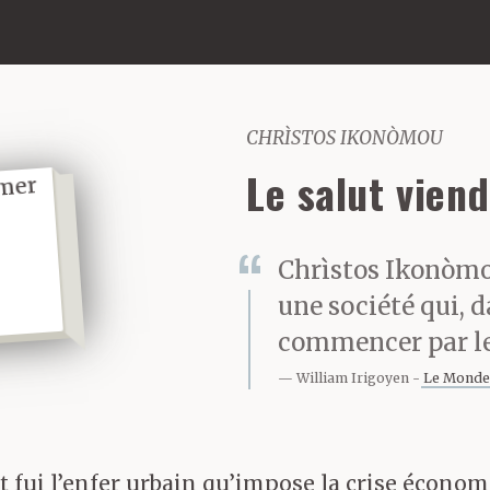
CHRÌSTOS IKONÒMOU
Le salut vien
Chrìstos Ikonòmou
une société qui, d
commencer par le
William Irigoyen
Le Monde
nt fui l’enfer urbain qu’impose la crise économ