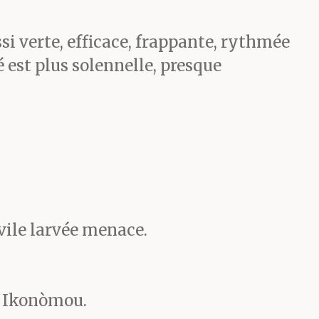
irait dans
Le
i verte, efficace, frappante, rythmée
ête et on te la
 est plus solennelle, presque
est qu’il fait
oles s’en vont
vile larvée menace.
ents
s Ikonòmou.
oduits sans