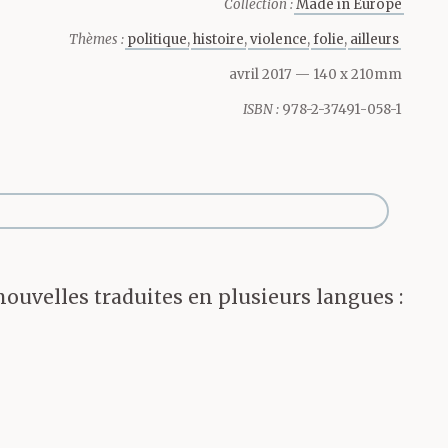
 peau ravagée
Collection :
Made in Europe
Thèmes :
politique
histoire
violence
folie
ailleurs
s. Comme
avril 2017
— 140 x 210mm
it dégoûtant à
ISBN :
978-2-37491-058-1
ue et s’est
Et elle l’a
e soit de ce
 nouvelles traduites en plusieurs langues :
r les télés,
it, il ne les