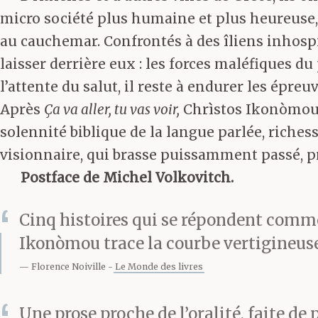
micro société plus humaine et plus heureuse, 
au cauchemar. Confrontés à des îliens inhospit
laisser derrière eux : les forces maléfiques du
l’attente du salut, il reste à endurer les épreu
Après
Ça va aller, tu vas voir,
Chrìstos Ikonòmou a
solennité biblique de la langue parlée, richess
visionnaire, qui brasse puissamment passé, pr
Postface de Michel Volkovitch.
Cinq histoires qui se répondent comme 
Ikonòmou trace la courbe vertigineus
Florence Noiville
Le Monde des livres
Une prose proche de l’oralité, faite d