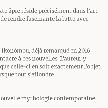
sos a dit
xte âpre réside précisément dans l’art
ontinué de
, de rendre fascinante la lutte avec
s Ikonòmou, déjà remarqué en 2016
tacte à ces nouvelles. L’auteur y
it le coup.
ue celle-ci en soit exactement l’objet,
s rats,
rsque tout s’effondre.
rait pu ? Ici
te nouvelle mythologie contemporaine.
n voit à la