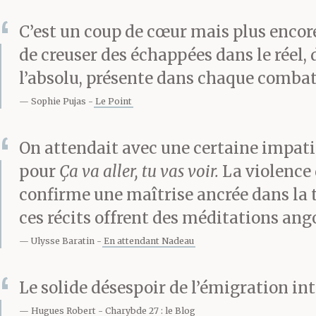
reverrait jamais
C’est un coup de cœur mais plus encore
d’accord, mais 
de creuser des échappées dans le réel, d
l’absolu, présente dans chaque combat
courir, de crier
Sophie Pujas
Le Point
On attendait avec une certaine impat
pour
Ça va aller, tu vas voir.
La violence 
Toute l’île le sa
confirme une maîtrise ancrée dans la t
Mais personne n
ces récits offrent des méditations ango
Ulysse Baratin
En attendant Nadeau
personne. Même
Le solide désespoir de l’émigration in
c’est la vraie m
Hugues Robert
Charybde 27 : le Blog