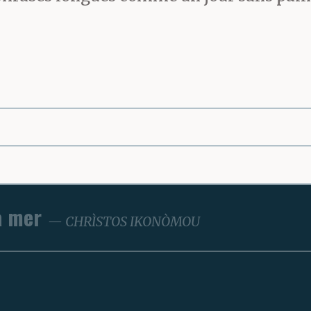
a mer
CHRÌSTOS IKONÒMOU