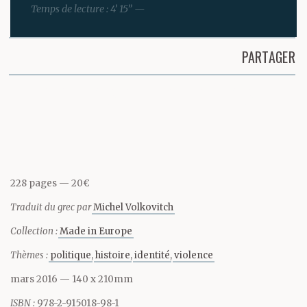
Temps de lecture : 4’ 15” —
sur le coude et l’a
regardé. Il ne lui
PARTAGER
ressemblait pas du tout.
Partager cette page
Du tout. D’abord il était
blond. Pas blond-blond
mais blond. Très beau,
228 pages
20€
le visage fin et les yeux
Traduit du grec par
Michel Volkovitch
de la couleur du ciel
Collection :
Made in Europe
quand souffle le vent du
Thèmes :
politique
histoire
identité
violence
nord. Un petit grain de
mars 2016
— 140 x 210mm
ISBN :
978-2-915018-98-1