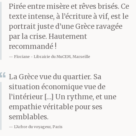
Il avait pleuré bien des
Pirée entre misère et rêves brisés. Ce
texte intense, à l’écriture à vif, est le
nuits à cause du loup.
portrait juste d’une Grèce ravagée
Bien des nuits et
par la crise. Hautement
plusieurs jours.
recommandé !
Floriane
Librairie du MuCEM, Marseille
Jeudi Saint, le vent
La Grèce vue du quartier. Sa
soufflait, empoisonné,
situation économique vue de
les arbres s’agitaient
l’intérieur […] Un rythme, et une
empathie véritable pour ses
dans le vent comme
semblables.
secoués par une main
L'Arbre du voyageur, Paris
énorme et invisible. Il