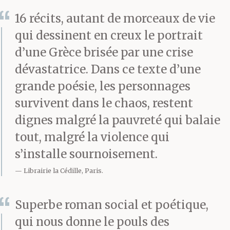
marchait et pensait à
16 récits, autant de morceaux de vie
qui dessinent en creux le portrait
l’enfant qui devait être
d’une Grèce brisée par une crise
réveillé depuis des
dévastatrice. Dans ce texte d’une
heures, assis à la table
grande poésie, les personnages
survivent dans le chaos, restent
de la cuisine les bras
dignes malgré la pauvreté qui balaie
croisés rêvant les yeux
tout, malgré la violence qui
ouverts à une table
s’installe sournoisement.
chargée de nourriture. Il
Librairie la Cédille, Paris.
marchait et se
Superbe roman social et poétique,
demandait où trouver
qui nous donne le pouls des