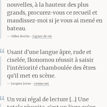
nouvelles, à la hauteur des plus
grands, procurez-vous ce recueil et
Il a fermé les yeux. La
maudissez-moi si je vous ai mené en
douleur de nouveau. Il
bateau.
sentait quelque chose
Gilles Bertin
Lignes de vie
remuer dans son ventre
Usant d’une langue âpre, rude et
comme s’il y avait un
ciselée, Ikonomou réussit à saisir
être vivant dedans.
l’intériorité chamboulée des êtres
qu’il met en scène.
Jacques Josse
remue.net
Papa ?
Un vrai régal de lecture […] Une