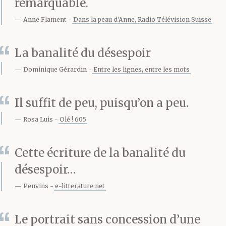
remarquable.
le regard fou. Il avait
Anne Flament
Dans la peau d'Anne, Radio Télévision Suisse
interrogé son père qui
La banalité du désespoir
avait dit que le loup
Dominique Gérardin
Entre les lignes, entre les mots
courait ainsi parce que
le loup est né pour
Il suffit de peu, puisqu’on a peu.
courir et qu’enfermer un
Rosa Luis
Olé ! 605
loup dans une cage c’est
Cette écriture de la banalité du
comme le tuer. Il avait
désespoir…
demandé à son père s’il
Penvins
e-litterature.net
pouvait faire quelque
Le portrait sans concession d’une