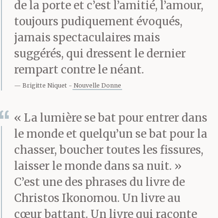
plus encore et n’a plus
de la porte et c’est l’amitié, l’amour,
toujours pudiquement évoqués,
rien dit.
jamais spectaculaires mais
suggérés, qui dressent le dernier
Il marchait depuis midi
rempart contre le néant.
dans les rues, le soir
Brigitte Niquet
Nouvelle Donne
approchait et il
« La lumière se bat pour entrer dans
marchait toujours.
le monde et quelqu’un se bat pour la
Nìkea Neàpoli
chasser, boucher toutes les fissures,
Korydallos Nìkea
laisser le monde dans sa nuit. »
C’est une des phrases du livre de
Neàpoli Korydallos — il
Christos Ikonomou. Un livre au
tournait en rond
cœur battant. Un livre qui raconte