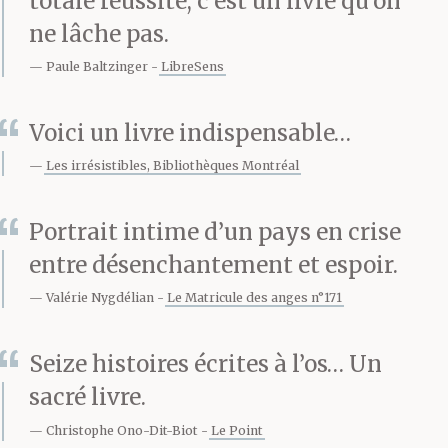
L’enfant avait ouvert les
totale réussite, c’est un livre qu’on
ne lâche pas.
yeux et le regardait d’un
Paule Baltzinger
LibreSens
œil vague.
Voici un livre indispensable…
Papa faut qu’on mange.
Les irrésistibles, Bibliothèques Montréal
Nos estomacs
Portrait intime d’un pays en crise
gargouillent.
entre désenchantement et espoir.
Valérie Nygdélian
Le Matricule des anges n°171
Il a levé la tête de
Seize histoires écrites à l’os… Un
l’oreiller, du blanc
sacré livre.
luisant au coin des
Christophe Ono-Dit-Biot
Le Point