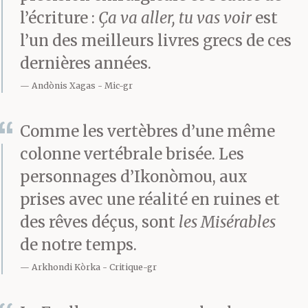
Elles en parleraient
l’écriture :
Ça va aller, tu vas voir
est
pendant des jours. Je ne
l’un des meilleurs livres grecs de ces
peux pas y croire,
dernières années.
Andònis Xagas
Mic-gr
maman. Il m’a demandé
cinquante euros il m’a
Comme les vertèbres d’une même
dit qu’il n’avait pas un
colonne vertébrale brisée. Les
personnages d’Ikonòmou, aux
sou et rien à manger.
prises avec une réalité en ruines et
des rêves déçus, sont
les Misérables
Il marchait et se sentait
de notre temps.
rougir de honte il
Arkhondi Kòrka
Critique-gr
sentait la faim et la