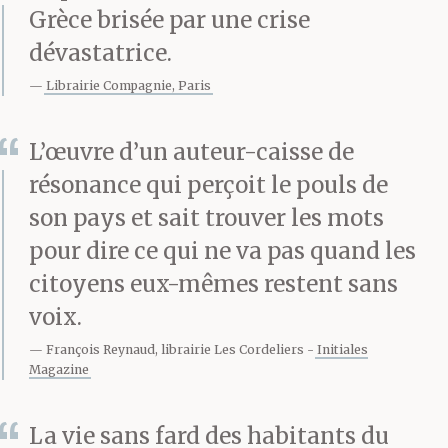
chose, ouvrir la cage,
Grèce brisée par une crise
laisser le loup partir et
dévastatrice.
son père l’avait regardé
Librairie Compagnie, Paris
dans les yeux un
L’œuvre d’un auteur-caisse de
moment — un pareil
résonance qui perçoit le pouls de
regard de son père
son pays et sait trouver les mots
pour dire ce qui ne va pas quand les
c’était la seule fois dont
citoyens eux-mêmes restent sans
il se souvenait — il
voix.
allait parler mais
François Reynaud, librairie Les Cordeliers
Initiales
Magazine
n’avait rien dit.
La vie sans fard des habitants du