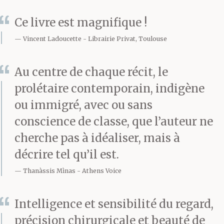
chocolat, de ces petits
Ce livre est magnifique !
Kinder — c’était bientôt
Vincent Ladoucette
Librairie Privat, Toulouse
Pâques. Cinquante
Au centre de chaque récit, le
euros c’était bien. Il se
prolétaire contemporain, indigène
demanda comment sa
ou immigré, avec ou sans
conscience de classe, que l’auteur ne
fille le regarderait
cherche pas à idéaliser, mais à
quand il demanderait
décrire tel qu’il est.
l’argent, ce qu’elle lui
Thanàssis Mìnas
Athens Voice
dirait, ce qu’elle dirait
Intelligence et sensibilité du regard,
en arrivant à Rhodes.
précision chirurgicale et beauté de