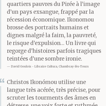
de l’argent, un peu
quartiers pauvres du Pirée à l’image
d’argent, juste de quoi
d’un pays exsangue, frappé par la
récession économique. Ikonomou
passer la nuit. Il
brosse des portraits humains et
marchait pour passer le
dignes malgré la faim, la pauvreté,
temps — à dix heures il
le risque d’expulsion… Un livre qui
regorge d’histoires parfois tragiques
avait rendez-vous avec
teintées d’une sombre ironie.
sa fille au port. Elle
David Goulois
Libraire Cultura, Chambray-lès-Tours
arrivait de
Thessalonique et
Christos Ikonómou utilise une
langue très acérée, très précise, pour
prendrait le bateau de
scruter les tourments des âmes en
Rhodes pour passer
détresse, une voix forte et rythmée