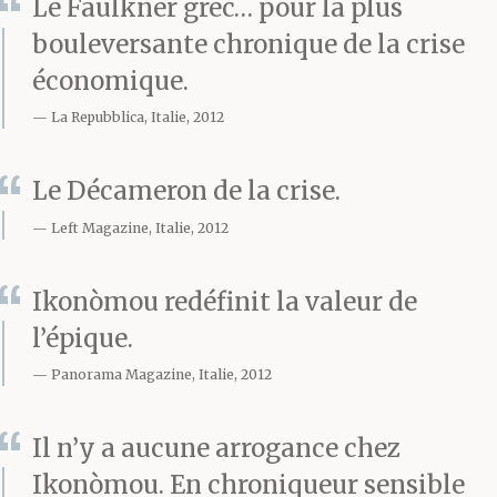
Le Faulkner grec… pour la plus
honte le ronger à
bouleversante chronique de la crise
l’intérieur comme des
économique.
rats affamés.
La Repubblica, Italie, 2012
Le Décameron de la crise.
Cinquante euros — il l’a
Left Magazine, Italie, 2012
dit tout haut et une
Ikonòmou redéfinit la valeur de
passante l’a regardé,
l’épique.
effrayée.
Panorama Magazine, Italie, 2012
Cinquante euros c’est
Il n’y a aucune arrogance chez
Ikonòmou. En chroniqueur sensible
bien.