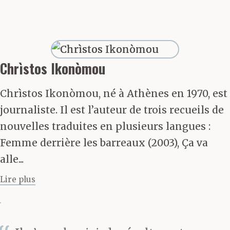
beauté sous l’œil droit.
Dans l’obscurité le
duvet blond luisant près
de son oreille comme si
Chrìstos Ikonòmou
l’avait caressé toute la
Chrìstos Ikonòmou, né à Athènes en 1970, est
nuit une main trempée
journaliste. Il est l’auteur de trois recueils de
nouvelles traduites en plusieurs langues :
dans de la poudre d’or.
Femme derrière les barreaux (2003), Ça va
Si beau que de le voir on
alle...
avait le cœur serré. Il
Lire plus
n’était pas rassasié de le
regarder, il le regardait