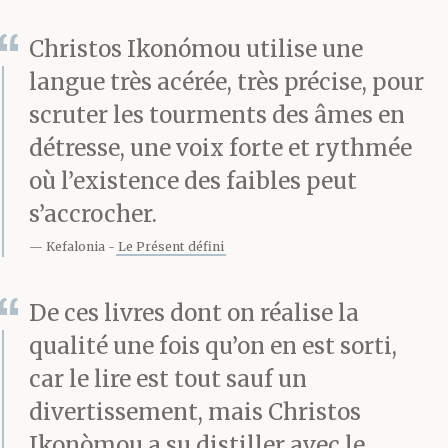
lèvres. Du lait. Non, ce
Christos Ikonómou utilise une
n’était pas du lait. Mais
langue très acérée, très précise, pour
de la salive séchée.
scruter les tourments des âmes en
détresse, une voix forte et rythmée
où l’existence des faibles peut
Dors. Il est encore tôt. Il
s’accrocher.
lui a caressé les
Kefalonia
Le Présent défini
cheveux, s’est forcé à
sourire. Je vais sortir. Tu
De ces livres dont on réalise la
qualité une fois qu’on en est sorti,
m’entends ? Je ne veux
car le lire est tout sauf un
pas que tu aies peur. Je
divertissement, mais Christos
reviens dans un
Ikonòmou a su distiller avec le