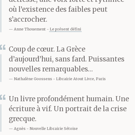
Pâques avec sa mère. Il
où l’existence des faibles peut
n’avait pas vu sa fille
s’accrocher.
Anne Thouement
Le présent défini
depuis deux ans et
comptait lui demander
Coup de cœur. La Grèce
de l’argent. Cinquante
d’aujourd’hui, sans fard. Puissantes
nouvelles remarquables…
euros. Cinquante euros
Nathalène Goossens
Librairie Atout Livre, Paris
c’était bien. Des pâtes
un peu de fromage du
Un livre profondément humain. Une
pain du lait. Des bières.
écriture à vif. Un portrait de la crise
grecque.
Du ketchup, le petit
Agnès
Nouvelle Librairie Sétoise
aimait ça. Et un œuf en