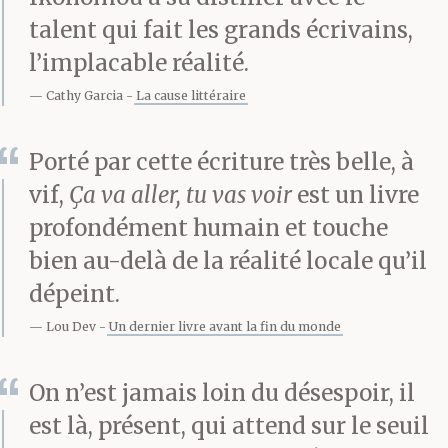
talent qui fait les grands écrivains,
moment. Quand tu te
l’implacable réalité.
réveilleras la table sera
Cathy Garcia
La cause littéraire
mise et on mangera
jusqu’au lundi de
Porté par cette écriture très belle, à
vif,
Ça va aller, tu vas voir
est un livre
Pâques. D’accord ? Salut.
profondément humain et touche
bien au-delà de la réalité locale qu’il
L’enfant a fermé les
dépeint.
yeux, s’est léché les
Lou Dev
Un dernier livre avant la fin du monde
lèvres, a dit j’ai faim,
On n’est jamais loin du désespoir, il
puis a fermé les yeux
est là, présent, qui attend sur le seuil