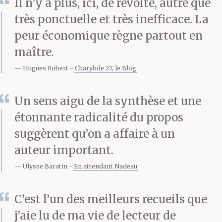
Il n’y a plus, ici, de révolte, autre que
et oubliait la faim.
très ponctuelle et très inefficace. La
Quand il grandira.
peur économique règne partout en
Quand il grandira il me
maître.
regardera et demandera
Hugues Robert
Charybde 27, le Blog
pourquoi je lui ai donné
Un sens aigu de la synthèse et une
naissance pourquoi
étonnante radicalité du propos
c’est moi son père
suggèrent qu’on a affaire à un
auteur important.
pourquoi il a grandi là
Ulysse Baratin
En attendant Nadeau
pourquoi il dormait
dans ce lit. Pourquoi.
C’est l’un des meilleurs recueils que
Pourquoi.
j’aie lu de ma vie de lecteur de