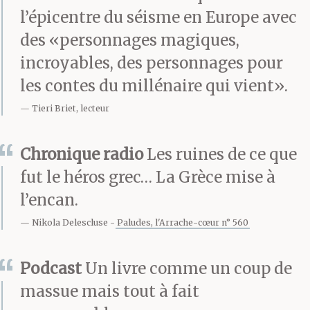
comme une bête en
l’épicentre du séisme en Europe avec
des «personnages magiques,
cage comme ce loup
incroyables, des personnages pour
qu’il avait vu un jour
les contes du millénaire qui vient».
dans son enfance
Tieri Briet, lecteur
courant derrière les
Chronique radio
Les ruines de ce que
barreaux dans un zoo et
fut le héros grec… La Grèce mise à
après il avait pleuré
l’encan.
toute la nuit de penser à
Nikola Delescluse
Paludes, l'Arrache-cœur n° 560
lui maigre comme un
Podcast
Un livre comme un coup de
clou sale et pelé courant
massue mais tout à fait
sans arrêt dans sa cage