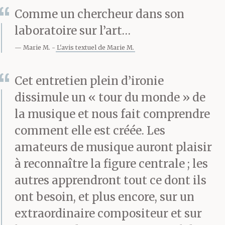
brochures publicitaires.
Comme un chercheur dans son
laboratoire sur l’art…
Il n’est que pour moi,
Marie M.
L'avis textuel de Marie M.
afin de me permettre de
respirer et de travailler.
Cet entretien plein d’ironie
Un musicien est tout
dissimule un « tour du monde » de
la musique et nous fait comprendre
d’abord un travailleur,
comment elle est créée. Les
a-t-il dit. Il n’est pas un
amateurs de musique auront plaisir
mannequin. Il n’est pas
à reconnaître la figure centrale ; les
un homme politique. Il
autres apprendront tout ce dont ils
ont besoin, et plus encore, sur un
n’est pas un philosophe.
extraordinaire compositeur et sur
Il n’est pas un amant. Il