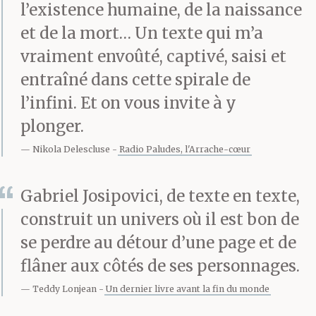
jamais voulu qu’on
l’existence humaine, de la naissance
et de la mort… Un texte qui m’a
photographie mon nez,
vraiment envoûté, captivé, saisi et
a-t-il dit. Mon nez est
entraîné dans cette spirale de
plus beau et plus
l’infini. Et on vous invite à y
distingué que la plupart
plonger.
des leurs, a-t-il dit. C’est
Nikola Delescluse
Radio Paludes, l'Arrache-cœur
un nez sicilien. Un nez
Gabriel Josipovici, de texte en texte,
aristocratique. Mais il
construit un univers où il est bon de
n’est pas pour les
se perdre au détour d’une page et de
flâner aux côtés de ses personnages.
journaux, a-t-il dit. Il
Teddy Lonjean
Un dernier livre avant la fin du monde
n’est pas pour les