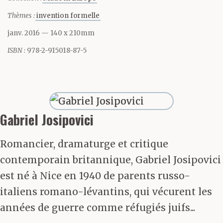
un artisan, a-t-il dit. Il
Thèmes :
invention formelle
est un intermédiaire.
janv. 2016
— 140 x 210mm
C’est quelque chose de
ISBN :
978-2-915018-87-5
tout à fait différent.
Cela suppose une façon
tout à fait différente de
Gabriel Josipovici
comprendre la musique
Romancier, dramaturge et critique
et une façon tout à fait
contemporain britannique, Gabriel Josipovici
est né à Nice en 1940 de parents russo-
différente de nous
italiens romano-lévantins, qui vécurent les
comprendre nous-
années de guerre comme réfugiés juifs...
mêmes. Une façon tout