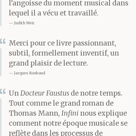
l’angoisse du moment musical dans
est un travailleur. Je
lequel il a vécu et travaillé.
vous ai engagé,
Judith Weir
Massimo, a-t-il dit,
Merci pour ce livre passionnant,
pour prendre mes
subtil, formellement inventif, un
billets quand je veux
grand plaisir de lecture.
aller quelque part ou
Jacques Roubaud
pour me conduire à la
Un
Docteur Faustus
de notre temps.
campagne quand j’ai
Tout comme le grand roman de
besoin d’échapper à la
Thomas Mann,
Infini
nous explique
comment notre époque musicale se
ville. Mais par-dessus
reflète dans les processus de