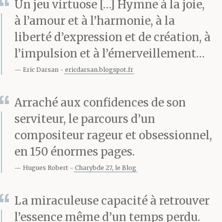
Un jeu virtuose […] Hymne à la joie,
les journaux à quel
à l’amour et à l’harmonie, à la
point ils sont
liberté d’expression et de création, à
extraordinaires. Mais
l’impulsion et à l’émerveillement…
Eric Darsan
ericdarsan.blogspot.fr
ils ne sont pas
extraordinaires, ils ne
Arraché aux confidences de son
sont que des êtres
serviteur, le parcours d’un
compositeur rageur et obsessionnel,
humains et ils sont
en 150 énormes pages.
pires que la plupart des
Hugues Robert
Charybde 27, le Blog
êtres humains parce
qu’ils prostituent leurs
La miraculeuse capacité à retrouver
l’essence même d’un temps perdu.
dons. C’est ce qu’il a dit.