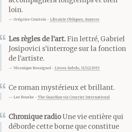
accompagnera longtemps et bien
loin.
n’est pas le bon type de
Grégoire Courtois
Librairie Obliques, Auxerre
nez, vous pouvez
oublier les journaux, a-
Les règles de l’art.
Fin lettré, Gabriel
t-il dit. Vous pouvez
Josipovici s’interroge sur la fonction
de l’artiste.
oublier les festivals.
Véronique Rossignol
Livres-hebdo, 11/12/2015
Vous pouvez oublier les
commandes. Vous
Ce roman mystérieux et brillant.
pouvez oublier les
Lee Rourke
The Guardian via Courrier International
studios
Chronique radio
Une vie entière qui
d’enregistrement. Je n’ai
déborde cette borne que constitue