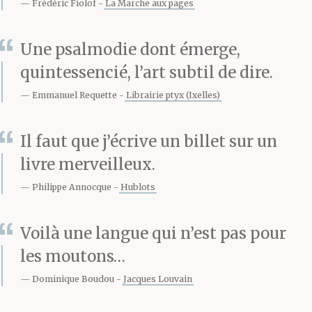
accessoire, a-t-il dit, ce
Frédéric Fiolof
La Marche aux pages
qui est important est
Une psalmodie dont émerge,
d’exhiber son nez et de
quintessencié, l’art subtil de dire.
parler dans les
Emmanuel Requette
Librairie ptyx (Ixelles)
journaux. Expliquer
Il faut que j’écrive un billet sur un
quelles sont leurs idées
livre merveilleux.
et pourquoi ils sont
Philippe Annocque
Hublots
tellement spéciaux.
Voilà une langue qui n’est pas pour
C’est ce que veulent les
les moutons…
journaux, a-t-il dit. Ils
Dominique Boudou
Jacques Louvain
veulent prendre leur