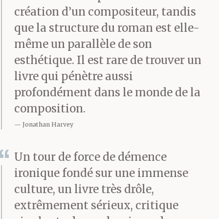
tout j’ai besoin de
création d’un compositeur, tandis
quelqu’un qui
que la structure du roman est elle-
même un parallèle de son
empêchera les reporters
esthétique. Il est rare de trouver un
de journaux et les
livre qui pénètre aussi
photographes de passer
profondément dans le monde de la
ma porte. Vous ne
composition.
pouvez pas imaginer, a-
Jonathan Harvey
t-il dit, le degré de
Un tour de force de démence
paresse, de vénalité et
ironique fondé sur une immense
de fausseté de ces
culture, un livre très drôle,
extrêmement sérieux, critique
journalistes. Il n’y a pas