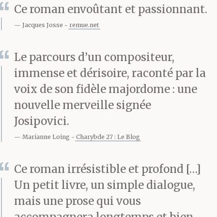
Ce roman envoûtant et passionnant.
profil en photo et
Jacques Josse
remue.net
entendre à quel point
ils sont spéciaux. Ils
Le parcours d’un compositeur,
veulent savoir ce qu’ils
immense et dérisoire, raconté par la
voix de son fidèle majordome : une
ressentent et ce qui leur
nouvelle merveille signée
est arrivé pendant leur
Josipovici.
enfance. Ils veulent
Marianne Loing
Charybde 27 : Le Blog
savoir quelle est leur
Ce roman irrésistible et profond […]
position politique et ce
Un petit livre, un simple dialogue,
qu’ils pensent de
mais une prose qui vous
l’Église. Si votre nez