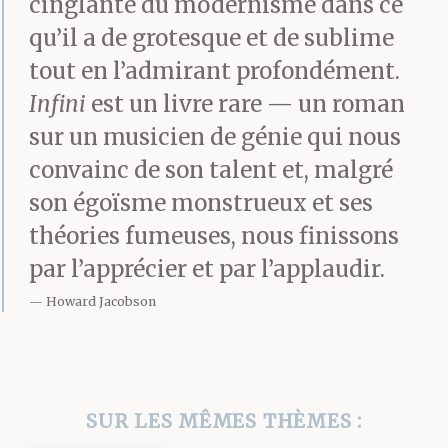
cinglante du modernisme dans ce
si longtemps, a-t-il dit,
qu’il a de grotesque et de sublime
quand j’ai assisté à la
tout en l’admirant profondément.
Infini
est un livre rare — un roman
première d’une de mes
sur un musicien de génie qui nous
œuvres à Paris, tout ce
convainc de son talent et, malgré
que les journalistes
son égoïsme monstrueux et ses
pouvaient dire était : «
théories fumeuses, nous finissons
par l’apprécier et par l’applaudir.
M. Pavone ne fait pas
Howard Jacobson
les choses à moitié, non
seulement il écrit une
œuvre entière fondée
SUR LES MÊMES THÈMES :
sur une seule note, mais