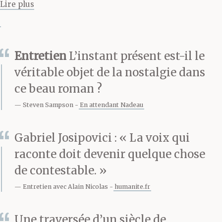
Lire plus
à fait différente. Si vous
ne connaissez pas la
Entretien
L’instant présent est-il le
différence entre un
véritable objet de la nostalgie dans
métier et une vocation,
ce beau roman ?
a-t-il dit, vous ne savez
Steven Sampson
En attendant Nadeau
pas ce que signifie être
Gabriel Josipovici : « La voix qui
un artiste. Aujourd’hui
raconte doit devenir quelque chose
très peu de personnes
de contestable. »
savent ce que signifie
Entretien avec Alain Nicolas
humanite.fr
être un artiste. Très peu
Une traversée d’un siècle de