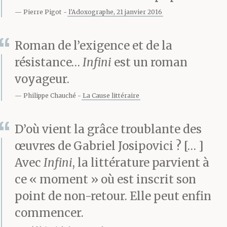
Pierre Pigot
l'Adoxographe, 21 janvier 2016
Prostituent leurs dons.
Si d’aventure ils ont eu
Roman de l’exigence et de la
des dons pour
résistance…
Infini
est un roman
voyageur.
commencer, a-t-il dit.
Philippe Chauché
La Cause littéraire
La plupart du temps ils
n’ont absolument aucun
D’où vient la grâce troublante des
œuvres de Gabriel Josipovici ? [… ]
don mais seulement le
Avec
Infini
, la littérature parvient à
désir d’exhiber leur
ce « moment » où est inscrit son
profil et de parler dans
point de non-retour. Elle peut enfin
les journaux. L’art est
commencer.