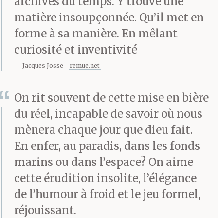
archives du temps. Y trouve une
matière insoupçonnée. Qu’il met en
forme à sa manière. En mêlant
Le 11 septembre,
curiosité et inventivité
catastrophe : meurt
Jacques Josse
remue.net
François Couperin, dit
On rit souvent de cette mise en bière
le Grand, laissant
du réel, incapable de savoir où nous
230 pièces de clavecin
mènera chaque jour que dieu fait.
réparties en 27 ordres et
En enfer, au paradis, dans les fonds
quatre livres qui
marins ou dans l’espace? On aime
cette érudition insolite, l’élégance
pourront donner
de l’humour à froid et le jeu formel,
l’impression de le
réjouissant.