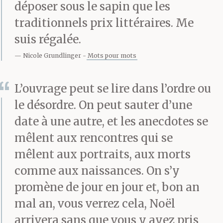
déposer sous le sapin que les
représailles d’ici trois
traditionnels prix littéraires. Me
siècles, on exécute 55
suis régalée.
chrétiens ; 30 sont
Nicole Grundlinger
Mots pour mots
décapités dès huit
L’ouvrage peut se lire dans l’ordre ou
heures du matin, dont
le désordre. On peut sauter d’une
six enfants, c’étaient les
date à une autre, et les anecdotes se
laïques, puis leurs têtes
mêlent aux rencontres qui se
mêlent aux portraits, aux morts
sont disposées sur un
comme aux naissances. On s’y
tréteau, face à 25
promène de jour en jour et, bon an
poteaux voués à leurs
mal an, vous verrez cela, Noël
confesseurs,
arrivera sans que vous y ayez pris