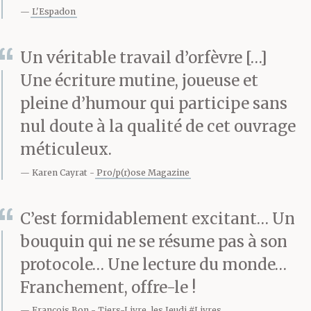
connaître mieux qu’un
L'Espadon
intime, tant il s’y livre à
Un véritable travail d’orfèvre […]
cœur ouvert, quand de
Une écriture mutine, joueuse et
sa vie d’ailleurs banale
pleine d’humour qui participe sans
on ne sait, pour ainsi
nul doute à la qualité de cet ouvrage
méticuleux.
dire, rien.
Karen Cayrat
Pro/p(r)ose Magazine
*
C’est formidablement excitant… Un
bouquin qui ne se résume pas à son
protocole… Une lecture du monde…
Le 12 septembre est un
Franchement, offre-le !
bon jour pour découvrir
François Bon
Tiers-Livre, les Jeudi #Livres