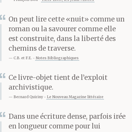
la grotte de Lascaux,
On peut lire cette «nuit» comme un
promettre à son pays de
roman ou la savourer comme elle
marcher sur la lune,
est construite, dans la liberté des
voir mourir Claude
chemins de traverse.
Chabrol ou Johnny
C.B. et F.E.
Notes Bibliographiques
Cash. Selon Fabre, Fabre
Ce livre-objet tient de l’exploit
d’Églantine, le poète
archivistique.
qui, assisté par un
Bernard Quiriny
Le Nouveau Magazine littéraire
jardinier, nomma les
Dans une écriture dense, parfois irée
jours du
calendrier
en longueur comme pour lui
révolutionnaire,
c’est