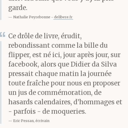
garde.
franciscains ou jésuites,
Nathalie Peyrebonne
delibere.fr
dont le martyre
commence: on les brûle
Ce drôle de livre, érudit,
moins qu’on ne les cuit,
rebondissant comme la bille du
flipper, est né ici, jour après jour, sur
un espace de deux
facebook, alors que Didier da Silva
mètres entre eux et le
pressait chaque matin la journée
brasier est arrosé
toute fraîche pour nous en proposer
un jus de commémoration, de
régulièrement afin de
hasards calendaires, d’hommages et
prolonger le supplice.
- parfois - de moqueries.
Eric Pessan, écrivain