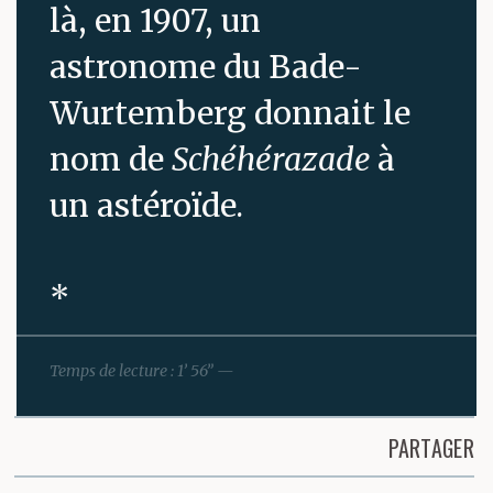
là, en 1907, un
astronome du Bade-
Wurtemberg donnait le
nom de
Schéhérazade
à
un astéroïde.
*
Temps de lecture : 1’ 56” —
Un 9 septembre naît
l’auteur du
Métier de
PARTAGER
vivre
et meurt celui d’
Un