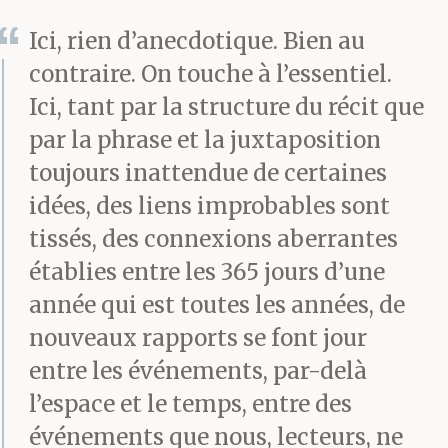
Pas un ne défit ses liens,
Ici, rien d’anecdotique. Bien au
lâches à dessein, pas un
contraire. On touche à l’essentiel.
ne renia Iesukirisuto,
Ici, tant par la structure du récit que
comme on disait là-bas.
par la phrase et la juxtaposition
toujours inattendue de certaines
Ils chantèrent. Le plus
idées, des liens improbables sont
costaud d’entre eux, un
tissés, des connexions aberrantes
Espagnol de 44 ans né à
établies entre les 365 jours d’une
Valence, réussit
année qui est toutes les années, de
nouveaux rapports se font jour
l’exploit — seul depuis
entre les événements, par-delà
longtemps — de tenir
l’espace et le temps, entre des
quinze heures.
événements que nous, lecteurs, ne