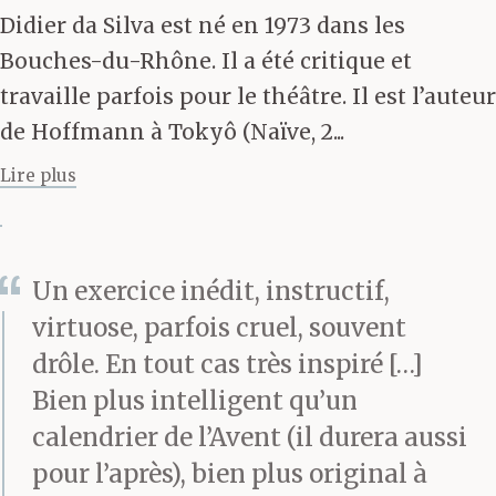
s’ouvrit un 10
Didier da Silva est né en 1973 dans les
septembre, en 1897.
Bouches-du-Rhône. Il a été critique et
travaille parfois pour le théâtre. Il est l’auteur
de Hoffmann à Tokyô (Naïve, 2...
En 1622, cependant, à
Lire plus
Nagasaki, pour un
public de cent mille
personnes et sous la
Un exercice inédit, instructif,
virtuose, parfois cruel, souvent
présidence du vice-
drôle. En tout cas très inspiré […]
gouverneur de cette
Bien plus intelligent qu’un
ville que Dieu le Père
calendrier de l’Avent (il durera aussi
laisserait détruire en
pour l’après), bien plus original à