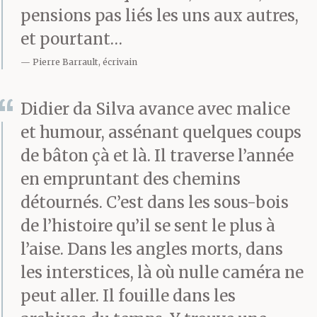
pensions pas liés les uns aux autres,
et pourtant…
Il paraît logique que le
Pierre Barrault, écrivain
10 septembre soit
devenu en 2002, les
Didier da Silva avance avec malice
et humour, assénant quelques coups
non-croyants sont
de bâton çà et là. Il traverse l’année
aussi lents à réagir que
en empruntant des chemins
le Saint-Esprit, la
détournés. C’est dans les sous-bois
journée mondiale de la
de l’histoire qu’il se sent le plus à
l’aise. Dans les angles morts, dans
prévention du suicide.
les interstices, là où nulle caméra ne
peut aller. Il fouille dans les
*