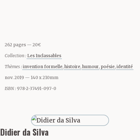
Partager cette page
coup de dés.
*
262 pages
20€
Collection :
Les Inclassables
Ma propre mort m’obsède
Thèmes :
invention formelle
histoire
humour
poésie
identité
comme une cochonnerie
nov. 2019
— 140 x 210mm
obscène et par conséquent
ISBN :
978-2-37491-097-0
horriblement désirable
—
ainsi parlait Georges
Bataille, dont l’œil
Didier da Silva