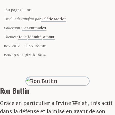
rapproche le plus de la
160 pages
8€
sensation de chagrin
Traduit de l’anglais par
Valérie Morlot
que tu as pu avoir à la
Collection :
Les Nomades
mort de ton père. Tu as
Thèmes :
folie
identité
amour
trente-quatre ans ; tout
nov. 2012
— 115 x 165mm
ce qui t’est jamais
ISBN :
978-2-915018-68-4
arrivé t’arrive encore.
Chaque fois qu’on
Ron Butlin
t’emmenait en dehors
Grâce en particulier à Irvine Welsh, très actif
du village dans la
dans la défense et la mise en avant de son