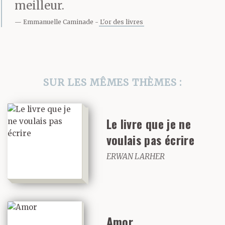
meilleur.
et les bois alentour
Emmanuelle Caminade
L'or des livres
devenaient visibles, tu
t’efforçais de fixer ton
regard sur les murs
SUR LES MÊMES THÈMES :
blancs de la maison,
Le livre que je ne
essayant de ne pas
voulais pas écrire
cligner des yeux ni de
ERWAN LARHER
regarder ailleurs, ne
serait-ce qu’une
seconde. Il n’y avait
Amor