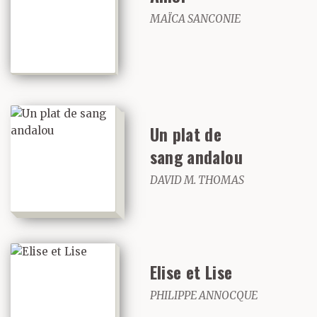
jamais un point où la
MAÏCA SANCONIE
maison disparaissait
véritablement,
seulement la perception
soudaine qu’elle venait
Un plat de
sang andalou
de disparaître, quand,
DAVID M. THOMAS
l’espace d’une seconde,
bien que sans le vouloir,
tu avais relâché ta
Elise et Lise
concentration et l’avais
PHILIPPE ANNOCQUE
perdue de vue.