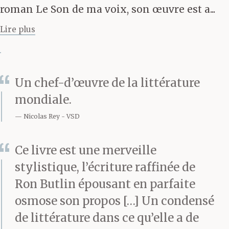
roman Le Son de ma voix, son œuvre est a...
voiture de ton père, tu
Lire plus
observais par la vitre
arrière pour garder en
vue ta maison – une
Un chef-d’œuvre de la littérature
petite maison de plain-
mondiale.
pied – le plus
Nicolas Rey
VSD
longtemps possible. La
Ce livre est une merveille
route grimpait une
stylistique, l’écriture raffinée de
colline abrupte et à
Ron Butlin épousant en parfaite
osmose son propos […] Un condensé
mesure que le village
de littérature dans ce qu’elle a de
entier, puis les champs