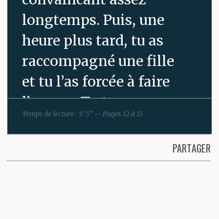
longtemps. Puis, une
heure plus tard, tu as
raccompagné une fille
et tu l’as forcée à faire
l’amour. Tu te
Temps de lecture : 5’ 5” — Pages 12 à 15
cramponnais à elle,
alors qu’elle pleurait et
PARTAGER
te suppliait :
Partager cette page
maintenant encore, ses
larmes sont ce qui te