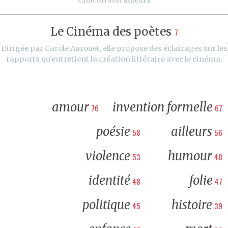
Le Cinéma des poètes
7
Dirigée par Carole Aurouet, elle propose des éclairages sur les
rapports qu’entretient la création littéraire avec le cinéma.
amour
invention formelle
76
67
poésie
ailleurs
58
56
violence
humour
53
48
identité
folie
48
47
politique
histoire
45
39