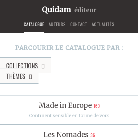
Quidam
éditeur
CATALOGUE
AUTEURS
CONTACT
ACTUALITÉS
PARCOURIR LE CATALOGUE PAR :
COLLECTIONS
THÈMES
Made in Europe
160
Continent sensible en forme de voix
Les Nomades
36