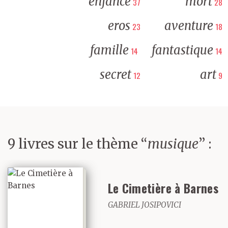
enfance
mort
37
28
eros
aventure
23
18
famille
fantastique
14
14
secret
art
12
9
9 livres sur le thème “
musique
” :
Le Cimetière à Barnes
GABRIEL JOSIPOVICI