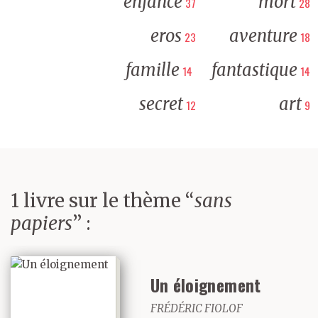
enfance
mort
37
28
eros
aventure
23
18
famille
fantastique
14
14
secret
art
12
9
1 livre sur le thème “
sans
papiers
” :
Un éloignement
FRÉDÉRIC FIOLOF