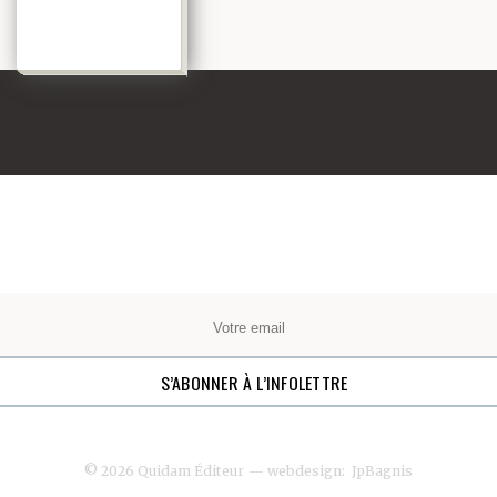
© 2026 Quidam Éditeur
— webdesign:
JpBagnis