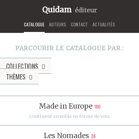
Quidam
éditeur
CATALOGUE
AUTEURS
CONTACT
ACTUALITÉS
PARCOURIR LE CATALOGUE PAR :
COLLECTIONS
THÈMES
Made in Europe
160
Continent sensible en forme de voix
Les Nomades
36