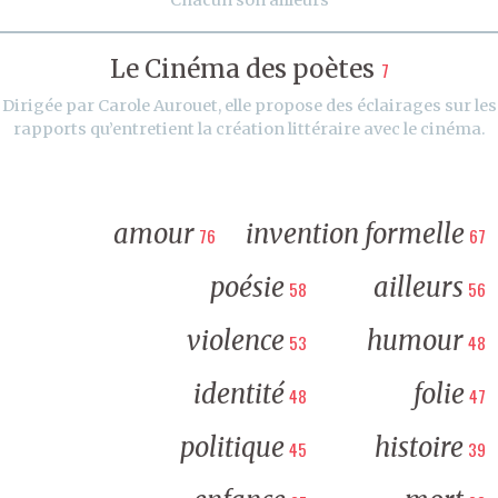
Le Cinéma des poètes
7
Dirigée par Carole Aurouet, elle propose des éclairages sur les
rapports qu’entretient la création littéraire avec le cinéma.
amour
invention formelle
76
67
poésie
ailleurs
58
56
violence
humour
53
48
identité
folie
48
47
politique
histoire
45
39