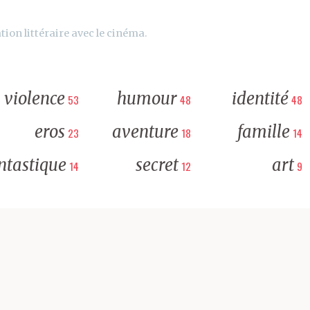
tion littéraire avec le cinéma.
violence
humour
identité
53
48
48
eros
aventure
famille
23
18
14
ntastique
secret
art
14
12
9