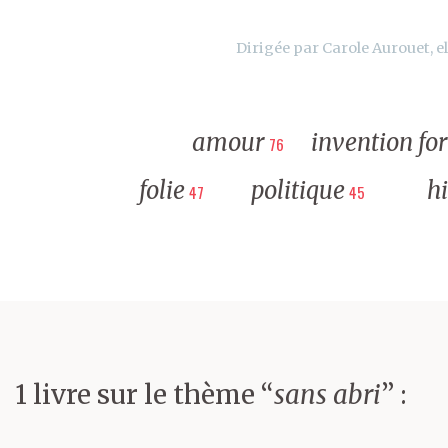
Dirigée par Carole Aurouet, el
amour
invention fo
76
folie
politique
hi
47
45
1 livre sur le thème “
sans abri
” :