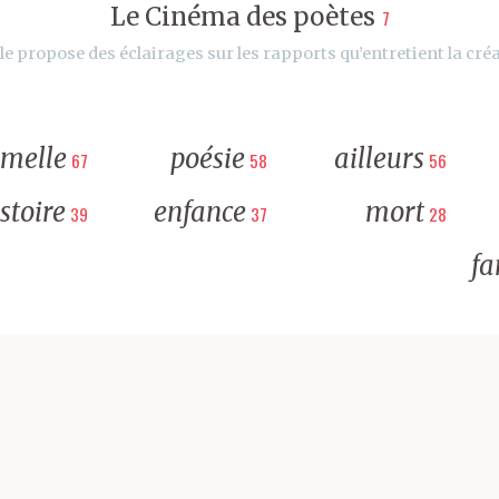
Le Cinéma des poètes
7
le propose des éclairages sur les rapports qu’entretient la créa
rmelle
poésie
ailleurs
67
58
56
stoire
enfance
mort
39
37
28
fa