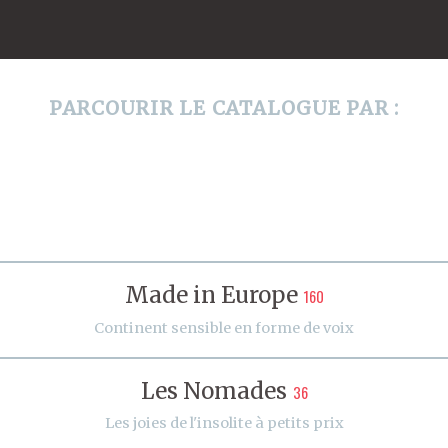
PARCOURIR LE CATALOGUE PAR :
Made in Europe
160
Continent sensible en forme de voix
Les Nomades
36
Les joies de l'insolite à petits prix