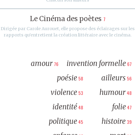
Le Cinéma des poètes
7
Dirigée par Carole Aurouet, elle propose des éclairages sur les
rapports qu’entretient la création littéraire avec le cinéma.
amour
invention formelle
76
67
poésie
ailleurs
58
56
violence
humour
53
48
identité
folie
48
47
politique
histoire
45
39