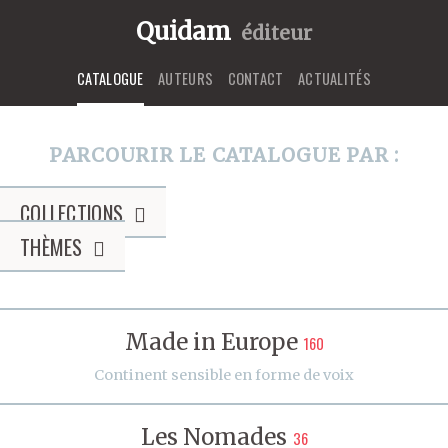
Quidam
éditeur
CATALOGUE
AUTEURS
CONTACT
ACTUALITÉS
PARCOURIR LE CATALOGUE PAR :
COLLECTIONS
THÈMES
Made in Europe
160
Continent sensible en forme de voix
Les Nomades
36