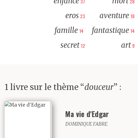
enfance
mort
37
28
eros
aventure
23
18
famille
fantastique
14
14
secret
art
12
9
1 livre sur le thème “
douceur
” :
Ma vie d'Edgar
DOMINIQUE FABRE