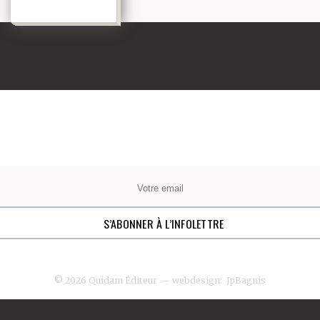
© 2026 Quidam Éditeur
— webdesign:
JpBagnis