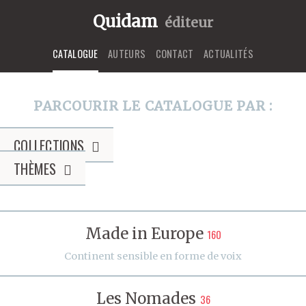
Quidam
éditeur
CATALOGUE
AUTEURS
CONTACT
ACTUALITÉS
PARCOURIR LE CATALOGUE PAR :
COLLECTIONS
THÈMES
Made in Europe
160
Continent sensible en forme de voix
Les Nomades
36