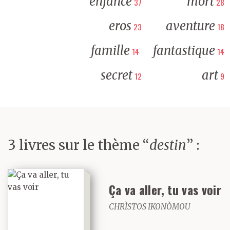
enfance
mort
37
28
eros
aventure
23
18
famille
fantastique
14
14
secret
art
12
9
3 livres sur le thème “
destin
” :
Ça va aller, tu vas voir
CHRÌSTOS IKONÒMOU