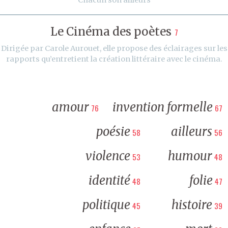
Le Cinéma des poètes
7
Dirigée par Carole Aurouet, elle propose des éclairages sur les
rapports qu’entretient la création littéraire avec le cinéma.
amour
invention formelle
76
67
poésie
ailleurs
58
56
violence
humour
53
48
identité
folie
48
47
politique
histoire
45
39