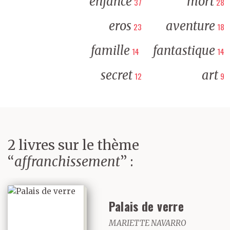
enfance
mort
37
28
eros
aventure
23
18
famille
fantastique
14
14
secret
art
12
9
2 livres sur le thème
“
affranchissement
” :
Palais de verre
MARIETTE NAVARRO