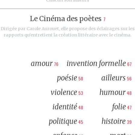
Le Cinéma des poètes
7
Dirigée par Carole Aurouet, elle propose des éclairages sur les
rapports qu’entretient la création littéraire avec le cinéma.
amour
invention formelle
76
67
poésie
ailleurs
58
56
violence
humour
53
48
identité
folie
48
47
politique
histoire
45
39