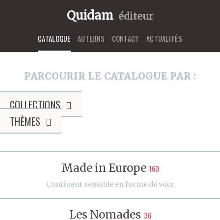
Quidam
éditeur
CATALOGUE
AUTEURS
CONTACT
ACTUALITÉS
PARCOURIR LE CATALOGUE PAR :
COLLECTIONS
THÈMES
Made in Europe
160
Continent sensible en forme de voix
Les Nomades
36