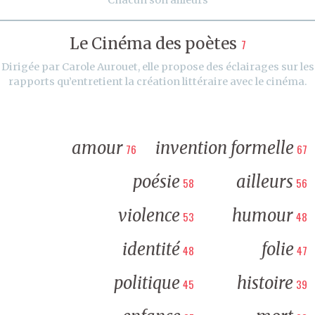
Le Cinéma des poètes
7
Dirigée par Carole Aurouet, elle propose des éclairages sur les
rapports qu’entretient la création littéraire avec le cinéma.
amour
invention formelle
76
67
poésie
ailleurs
58
56
violence
humour
53
48
identité
folie
48
47
politique
histoire
45
39