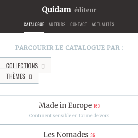
Quidam
éditeur
CATALOGUE
AUTEURS
CONTACT
ACTUALITÉS
PARCOURIR LE CATALOGUE PAR :
COLLECTIONS
THÈMES
Made in Europe
160
Continent sensible en forme de voix
Les Nomades
36