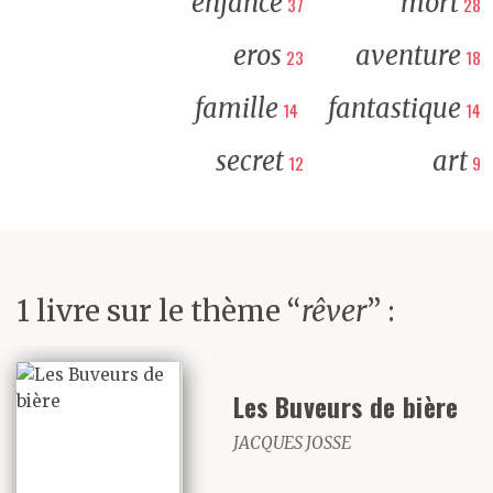
enfance
mort
37
28
eros
aventure
23
18
famille
fantastique
14
14
secret
art
12
9
1 livre sur le thème “
rêver
” :
Les Buveurs de bière
JACQUES JOSSE