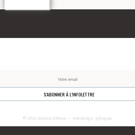
© 2026 Quidam Éditeur
— webdesign:
JpBagnis